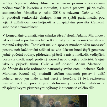
kritiky. Výrazně slibný filmař se ve svém prvním celovečerním
počinu vrací k lokacím a motivům, s nimiž pracoval již ve svém
studentském filmečku z roku 2018 s názvem
Cukr a sůl
–
k prostředí venkovské chalupy, kam se sjíždí parta mužů, pod
jejichž zdánlivou neochvějností a chlapáctvím prosvítá křehkost,
subtilnost a zranitelnost.
V komediálně dramatickém snímku
Mord
slouží Adamu Martincovi
jako záminka pro hromadné setkání řady lidí ve vesnickém stavení
rodinná zabijačka. Tentokrát má k dispozici mnohem větší množství
postav, neb každoroční sešlosti se zde účastní hned čtyři generace
jedné početné rodiny, přidružení přátelé a místy i několik vedlejších
postav z okolí, např. protivný soused nebo dvojice policistů. Stejně
jako v případě filmu
Cukr a sůl
obsadil Adam Martinec i
do
Mordu
do role rodinného patriarchy svého otce – neherce Karla
Martince. Kromě něj ztvárnili většinu ostatních postav i další
neherci nebo jen málo známí herci a herečky. Ti byli režisérem
mistrně vedeni, pročež jsou dohromady perfektně sladěni a
přispívají svými přirozenými výkony k autenticitě celého díla.