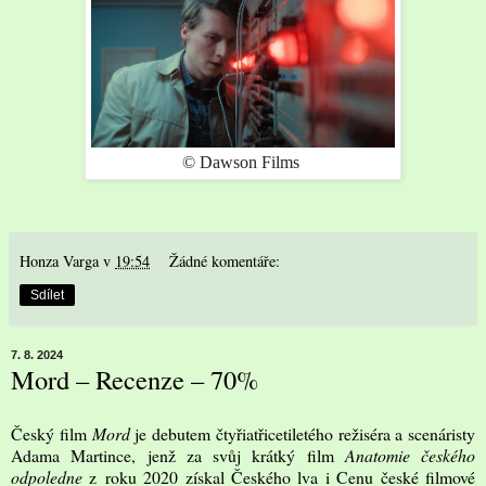
© Dawson Films
Honza Varga
v
19:54
Žádné komentáře:
Sdílet
7. 8. 2024
Mord – Recenze – 70%
Český film
Mord
je debutem čtyřiatřicetiletého režiséra a scenáristy
Adama Martince, jenž za svůj krátký film
Anatomie českého
odpoledne
z roku 2020 získal Českého lva i Cenu české filmové