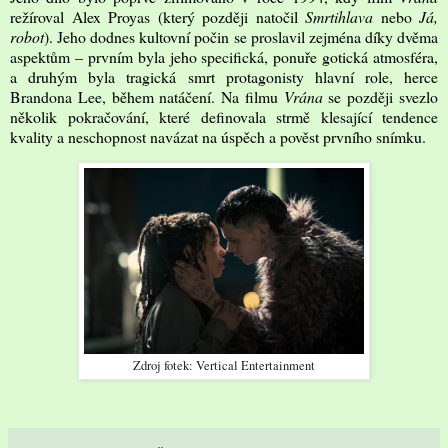
režíroval Alex Proyas (který později natočil
Smrtihlava
nebo
Já,
robot
). Jeho dodnes kultovní počin se proslavil zejména díky dvěma
aspektům – prvním byla jeho specifická, ponuře gotická atmosféra,
a druhým byla tragická smrt protagonisty hlavní role, herce
Brandona Lee, během natáčení. Na filmu
Vrána
se později svezlo
několik pokračování, které definovala strmě klesající tendence
kvality a neschopnost navázat na úspěch a pověst prvního snímku.
Zdroj fotek: Vertical Entertainment