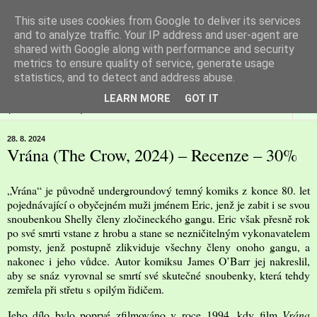
This site uses cookies from Google to deliver its services
Filmspot
and to analyze traffic. Your IP address and user-agent are
shared with Google along with performance and security
metrics to ensure quality of service, generate usage
Recenze Honzy Vargy na filmové novinky v kinech
statistics, and to detect and address abuse.
LEARN MORE
GOT IT
▼
28. 8. 2024
Vrána (The Crow, 2024) – Recenze – 30%
„Vrána“ je původně undergroundový temný komiks z konce 80. let
pojednávající o obyčejném muži jménem Eric, jenž je zabit i se svou
snoubenkou Shelly členy zločineckého gangu. Eric však přesně rok
po své smrti vstane z hrobu a stane se nezničitelným vykonavatelem
pomsty, jenž postupně zlikviduje všechny členy onoho gangu, a
nakonec i jeho vůdce. Autor komiksu James O
’B
arr jej nakreslil,
aby se snáz vyrovnal se smrtí své skutečné snoubenky, která tehdy
zemřela při střetu s opilým řidičem.
Jeho dílo bylo poprvé zfilmováno v roce 1994, kdy film
Vrána