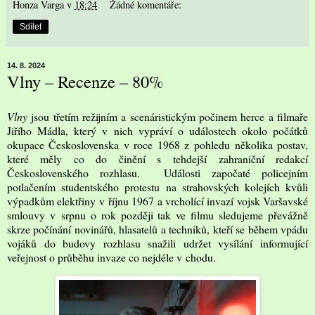
Honza Varga
v
18:24
Žádné komentáře:
Sdílet
14. 8. 2024
Vlny – Recenze – 80%
Vlny
jsou třetím režijním a scenáristickým počinem herce a filmaře
Jiřího Mádla, který v nich vypráví o událostech okolo počátků
okupace Československa v roce 1968 z pohledu několika postav,
které měly co do činění s tehdejší zahraniční redakcí
Československého rozhlasu. Události započaté policejním
potlačením studentského protestu na strahovských kolejích kvůli
výpadkům elektřiny v říjnu 1967 a vrcholící invazí vojsk Varšavské
smlouvy v srpnu o rok později tak ve filmu sledujeme převážně
skrze počínání novinářů, hlasatelů a techniků, kteří se během vpádu
vojáků do budovy rozhlasu snažili udržet vysílání informující
veřejnost o průběhu invaze co nejdéle v chodu.