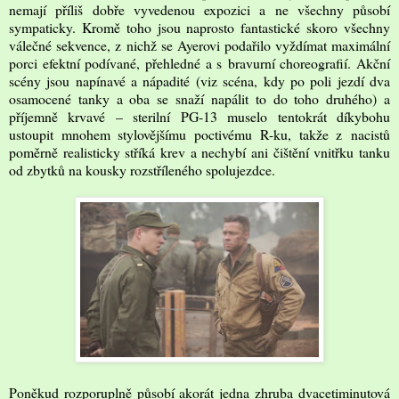
nemají příliš dobře vyvedenou expozici a ne všechny působí
sympaticky. Kromě toho jsou naprosto fantastické skoro všechny
válečné sekvence, z nichž se Ayerovi podařilo vyždímat maximální
porci efektní podívané, přehledné a s bravurní choreografií. Akční
scény jsou napínavé a nápadité (viz scéna, kdy po poli jezdí dva
osamocené tanky a oba se snaží napálit to do toho druhého) a
příjemně krvavé – sterilní PG-13 muselo tentokrát díkybohu
ustoupit mnohem stylovějšímu poctivému R-ku, takže z nacistů
poměrně realisticky stříká krev a nechybí ani čištění vnitřku tanku
od zbytků na kousky rozstříleného spolujezdce.
Poněkud rozporuplně působí akorát jedna zhruba dvacetiminutová