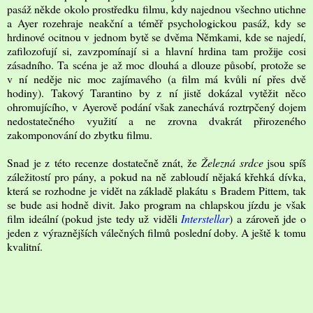
pasáž někde okolo prostředku filmu, kdy najednou všechno utichne
a Ayer rozehraje neakční a téměř psychologickou pasáž, kdy se
hrdinové ocitnou v jednom bytě se dvěma Němkami, kde se najedí,
zafilozofují si, zavzpomínají si a hlavní hrdina tam prožije cosi
zásadního. Ta scéna je až moc dlouhá a dlouze působí, protože se
v ní neděje nic moc zajímavého (a film má kvůli ní přes dvě
hodiny). Takový Tarantino by z ní jistě dokázal vytěžit něco
ohromujícího, v Ayerově podání však zanechává roztrpčený dojem
nedostatečného využití a ne zrovna dvakrát přirozeného
zakomponování do zbytku filmu.
Snad je z této recenze dostatečně znát, že
Železná srdce
jsou spíš
záležitostí pro pány, a pokud na ně zabloudí nějaká křehká dívka,
která se rozhodne je vidět na základě plakátu s Bradem Pittem, tak
se bude asi hodně divit. Jako program na chlapskou jízdu je však
film ideální (pokud jste tedy už viděli
Interstellar
) a zároveň jde o
jeden z výraznějších válečných filmů poslední doby. A ještě k tomu
kvalitní.