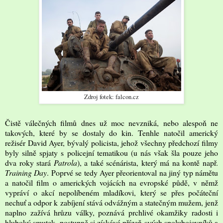
Zdroj fotek: falcon.cz
Čistě válečných filmů dnes už moc nevzniká, nebo alespoň ne
takových, které by se dostaly do kin. Tenhle natočil americký
režisér David Ayer, bývalý policista, jehož všechny předchozí filmy
byly silně spjaty s policejní tematikou (u nás však šla pouze jeho
dva roky stará
Patrola
), a také scénárista, který má na kontě např.
Training Day
. Poprvé se tedy Ayer přeorientoval na jiný typ námětu
a natočil film o amerických vojácích na evropské půdě, v němž
vypráví o akcí nepolíbeném mladíkovi, který se přes počáteční
nechuť a odpor k zabíjení stává odvážným a statečným mužem, jenž
naplno zažívá hrůzu války, poznává prchlivé okamžiky radosti i
hluboký smutek, postupně si získává přízeň svých spolubojovníků a