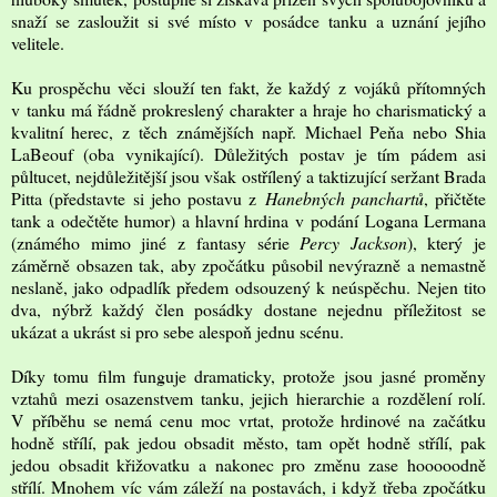
snaží se zasloužit si své místo v posádce tanku a uznání jejího
velitele.
Ku prospěchu věci slouží ten fakt, že každý z vojáků přítomných
v tanku má řádně prokreslený charakter a hraje ho charismatický a
kvalitní herec, z těch známějších např. Michael Peňa nebo Shia
LaBeouf (oba vynikající). Důležitých postav je tím pádem asi
půltucet, nejdůležitější jsou však ostřílený a taktizující seržant Brada
Pitta (představte si jeho postavu z
Hanebných panchartů
, přičtěte
tank a odečtěte humor) a hlavní hrdina v podání Logana Lermana
(známého mimo jiné z fantasy série
Percy Jackson
), který je
záměrně obsazen tak, aby zpočátku působil nevýrazně a nemastně
neslaně, jako odpadlík předem odsouzený k neúspěchu. Nejen tito
dva, nýbrž každý člen posádky dostane nejednu příležitost se
ukázat a ukrást si pro sebe alespoň jednu scénu.
Díky tomu film funguje dramaticky, protože jsou jasné proměny
vztahů mezi osazenstvem tanku, jejich hierarchie a rozdělení rolí.
V příběhu se nemá cenu moc vrtat, protože hrdinové na začátku
hodně střílí, pak jedou obsadit město, tam opět hodně střílí, pak
jedou obsadit křižovatku a nakonec pro změnu zase hooooodně
střílí. Mnohem víc vám záleží na postavách, i když třeba zpočátku