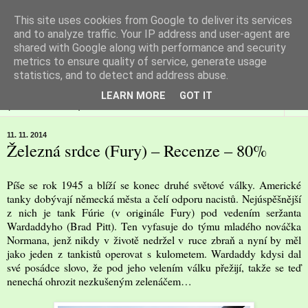
This site uses cookies from Google to deliver its services
Filmspot
and to analyze traffic. Your IP address and user-agent are
shared with Google along with performance and security
metrics to ensure quality of service, generate usage
Recenze Honzy Vargy na filmové novinky v kinech
statistics, and to detect and address abuse.
LEARN MORE
GOT IT
▼
11. 11. 2014
Železná srdce (Fury) – Recenze – 80%
Píše se rok 1945 a blíží se konec druhé světové války. Americké
tanky dobývají německá města a čelí odporu nacistů. Nejúspěšnější
z nich je tank Fúrie (v originále Fury) pod vedením seržanta
Wardaddyho (Brad Pitt). Ten vyfasuje do týmu mladého nováčka
Normana, jenž nikdy v životě nedržel v ruce zbraň a nyní by měl
jako jeden z tankistů operovat s kulometem. Wardaddy kdysi dal
své posádce slovo, že pod jeho velením válku přežijí, takže se teď
nenechá ohrozit nezkušeným zelenáčem…