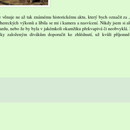
se věnuje ne až tak známému historickému aktu, který bych označit za
ereckých výkonů a líbila se mi i kamera a nasvícení. Nikdy jsem si al
dardu, nebo že by byla v jakémkoli okamžiku překvapivá či neobvyklá
nicky založeným divákům doporučit ke zhlédnutí, už kvůli příjemně