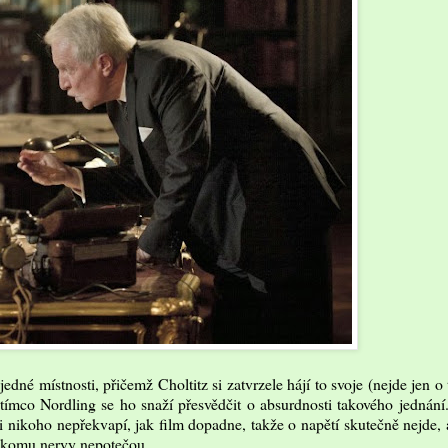
dné místnosti, přičemž Choltitz si zatvrzele hájí to svoje (nejde jen o 
atímco Nordling se ho snaží přesvědčit o absurdnosti takového jednání
si nikoho nepřekvapí, jak film dopadne, takže o napětí skutečně nejde, 
nikomu nervy nepotečou.