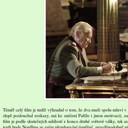
Téměř celý film je tudíž výhradně o tom, že dva muži spolu mluví v je
slepě poslouchal rozkazy, má ke zničení Paříže i jinou motivaci), z
film je podle skutečných událostí z konce druhé světové války, tak a
jestli bude Nordling ve svém přemlouvání úspěšný, pravděpodobně 