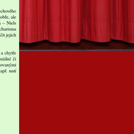
lechového
obře, ale
m – Niels
charisma
it jejich
 a chytře
iální či
kovanými
apř. nutí