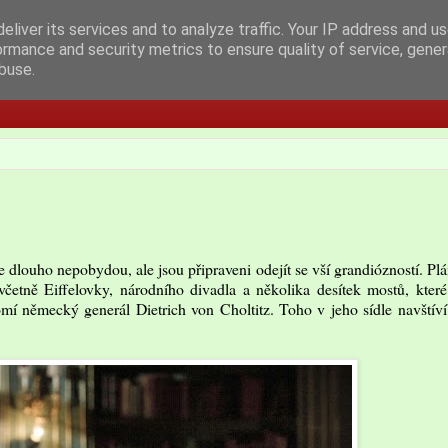
eliver its services and to analyze traffic. Your IP address and u
ormance and security metrics to ensure quality of service, gene
buse.
dlouho nepobydou, ale jsou připraveni odejít se vší grandiózností. Plán
četně Eiffelovky, národního divadla a několika desítek mostů, kter
í německý generál Dietrich von Choltitz. Toho v jeho sídle navštív