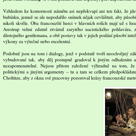
Vzhledem ke komornosti námětu asi nepřekvapí ani ten fakt, že jde 
bubínku, jemuž se ale nepodařilo snímek nějak ozvláštnit, aby působi
nikoli skvěle. Oba francouzští herci v hlavních rolích mají už s h
Arestrup velmi zdatně ztvárnil zarytého nacistického pohlavára,
důstojného gentlemana, a obě postavy tak v jejich podání působí inte
výkony za výtečné nebo excelentní.
Podobně jsou na tom i dialogy, jenž v podstatě tvoří neochvějný zák
vybudované tak, aby děj postupně gradoval k jistým odhalením 
nezapomenutelné. Nejsou přitom založené výhradně na tom, že
politickými a jinými argumenty – tu a tam se celkem předpokládate
Choltitze, aby z okna své pracovny pozoroval krásy francouzské metr