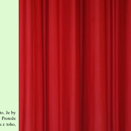
to, že by
. Protože
a z toho,