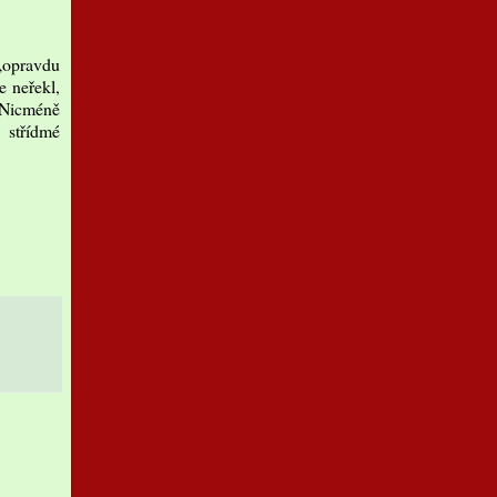
 „opravdu
e neřekl,
. Nicméně
 střídmé