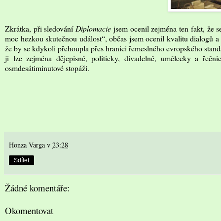
Zkrátka, při sledování
Diplomacie
jsem ocenil zejména ten fakt, že 
moc hezkou skutečnou událost“, občas jsem ocenil kvalitu dialogů a h
že by se kdykoli přehoupla přes hranici řemeslného evropského stan
ji lze zejména dějepisně, politicky, divadelně, umělecky a řeč
osmdesátiminutové stopáži.
Honza Varga
v
23:28
Sdílet
Žádné komentáře:
Okomentovat