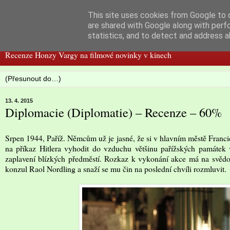
This site uses cookies from Google to d
Filmspot
are shared with Google along with perf
statistics, and to detect and address a
Recenze Honzy Vargy na filmové novinky v kinech
13. 4. 2015
Diplomacie (Diplomatie) – Recenze – 60%
Srpen 1944, Paříž. Němcům už je jasné, že si v hlavním městě Francie 
na příkaz Hitlera vyhodit do vzduchu většinu pařížských památek v
zaplavení blízkých předměstí. Rozkaz k vykonání akce má na svědom
konzul Raol Nordling a snaží se mu čin na poslední chvíli rozmluvit.