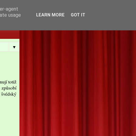
ser-agent
rate usage
LEARN MORE
GOT IT
▼
ují totiž
é způsobí
í švédský