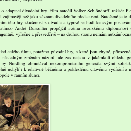
o adaptaci divadelní hry. Film natočil Volker Schlöndorff, režisér P
l zajímavěji než jako záznam divadelního představení. Natočené je to d
raním této hry zkušenost z divadla a typově se hodí ke svým postavá
 zatímco André Dussollier propůjčil svému severskému diplomatovi 
ligentně, výřečně a přesvědčivě – na druhou stranu nemám nutkání označ
lad celého filmu, potažmo původní hry, a které jsou chytré, přirozené
a následným změnám názorů, ale zas nejsou v jakémkoli ohledu gen
 by Nordling obmotával nekompromisního generála svými sofisti
lně uchýlí i k relativně běžnému a pokleslému citovému vydírání a n
opole v ranním slunci.