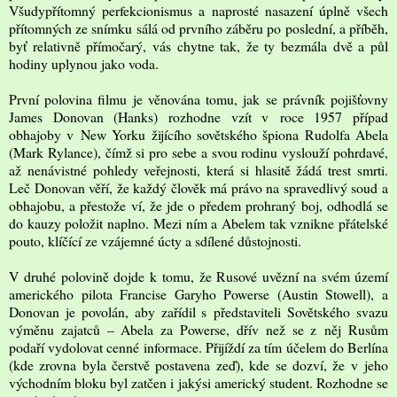
Všudypřítomný perfekcionismus a naprosté nasazení úplně všech
přítomných ze snímku sálá od prvního záběru po poslední, a příběh,
byť relativně přímočarý, vás chytne tak, že ty bezmála dvě a půl
hodiny uplynou jako voda.
První polovina filmu je věnována tomu, jak se právník pojišťovny
James Donovan (Hanks) rozhodne vzít v roce 1957 případ
obhajoby v New Yorku žijícího sovětského špiona Rudolfa Abela
(Mark Rylance), čímž si pro sebe a svou rodinu vyslouží pohrdavé,
až nenávistné pohledy veřejnosti, která si hlasitě žádá trest smrti.
Leč Donovan věří, že každý člověk má právo na spravedlivý soud a
obhajobu, a přestože ví, že jde o předem prohraný boj, odhodlá se
do kauzy položit naplno. Mezi ním a Abelem tak vznikne přátelské
pouto, klíčící ze vzájemné úcty a sdílené důstojnosti.
V druhé polovině dojde k tomu, že Rusové uvězní na svém území
amerického pilota Francise Garyho Powerse (Austin Stowell), a
Donovan je povolán, aby zařídil s představiteli Sovětského svazu
výměnu zajatců – Abela za Powerse, dřív než se z něj Rusům
podaří vydolovat cenné informace. Přijíždí za tím účelem do Berlína
(kde zrovna byla čerstvě postavena zeď), kde se dozví, že v jeho
východním bloku byl zatčen i jakýsi americký student. Rozhodne se