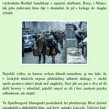
východním Berlíně handrkuje s tajnými službami, Rusy, i Němci,
tak jeho milovaná žena žije v domnění, že jel s kolegy do Anglie
rybařit.
Největší výtka, za kterou ovšem filmaři nemohou, je ten fakt, že
v českých titulcích nejsou překládány některé dialogy, v nichž
spolu postavy mluví jinak než anglicky. Sice jde asi jen o dva až tři
delší hovory v němčině, jejichž smysl se dá i bez znalosti jazyka
odhadnout, ale stejně.
Ve Spielbergově filmografii posledních let představuje
Most špiónů
zásadnější a důležitější film, než byly snímky
Lincoln
,
Válečný kůň
,