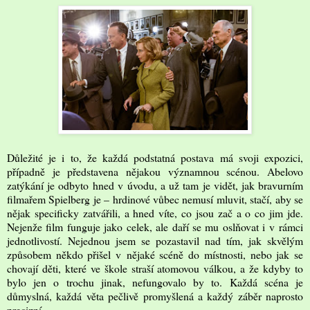
Důležité je i to, že každá podstatná postava má svoji expozici,
případně je představena nějakou významnou scénou. Abelovo
zatýkání je odbyto hned v úvodu, a už tam je vidět, jak bravurním
filmařem Spielberg je – hrdinové vůbec nemusí mluvit, stačí, aby se
nějak specificky zatvářili, a hned víte, co jsou zač a o co jim jde.
Nejenže film funguje jako celek, ale daří se mu oslňovat i v rámci
jednotlivostí. Nejednou jsem se pozastavil nad tím, jak skvělým
způsobem někdo přišel v nějaké scéně do místnosti, nebo jak se
chovají děti, které ve škole straší atomovou válkou, a že kdyby to
bylo jen o trochu jinak, nefungovalo by to. Každá scéna je
důmyslná, každá věta pečlivě promyšlená a každý záběr naprosto
precizní.