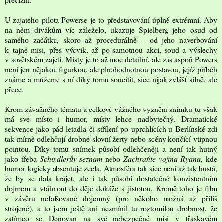
U zajatého pilota Powerse je to představování úplně extrémní. Aby
na něm divákům víc záleželo, ukazuje Spielberg jeho osud od
samého začátku, skoro až procedurálně – od jeho naverbování
k tajné misi, přes výcvik, až po samotnou akci, soud a výslechy
v sovětském zajetí. Místy je to až moc detailní, ale zas aspoň Powers
není jen nějakou figurkou, ale plnohodnotnou postavou, jejíž příběh
známe a můžeme s ní díky tomu soucítit, sice nijak zvlášť silně, ale
přece.
Krom závažného tématu a celkově vážného vyznění snímku tu však
má své místo i humor, místy lehce nadbytečný. Dramatické
sekvence jako pád letadla či střílení po uprchlících u Berlínské zdi
tak mírně odlehčují drobné slovní žerty nebo scény končící vtipnou
pointou. Díky tomu snímek působí odlehčeněji a není tak hutný
jako třeba
Schindlerův seznam
nebo
Zachraňte vojína Ryana
, kde
humor logicky absentuje zcela. Atmosféra tak sice není až tak hustá,
že by se dala krájet, ale i tak působí dostatečně konzistentním
dojmem a vtáhnout do děje dokáže s jistotou. Kromě toho je film
v závěru nefalšovaně dojemný (pro někoho možná až příliš
strojeně), a to jsem ještě ani nezmínil tu roztomilou drobnost, že
zatímco se Donovan na své nebezpečné misi v třaskavém