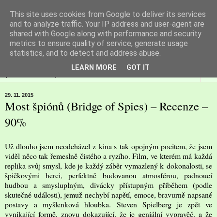
This site uses cookies from Google to deliver its services
Filmspot
and to analyze traffic. Your IP address and user-agent are
shared with Google along with performance and security
metrics to ensure quality of service, generate usage
Recenze Honzy Vargy na filmové novinky v kinech
statistics, and to detect and address abuse.
LEARN MORE
GOT IT
▼
29. 11. 2015
Most špiónů (Bridge of Spies) – Recenze –
90%
Už dlouho jsem neodcházel z kina s tak opojným pocitem, že jsem
viděl něco tak řemeslně čistého a ryzího. Film, ve kterém má každá
replika svůj smysl, kde je každý záběr vymazlený k dokonalosti, se
špičkovými herci, perfektně budovanou atmosférou, padnoucí
hudbou a smysluplným, divácky přístupným příběhem (podle
skutečné události), jemuž nechybí napětí, emoce, bravurně napsané
postavy a myšlenková hloubka. Steven Spielberg je zpět ve
vynikající formě, znovu dokazující, že je geniální vypravěč, a že