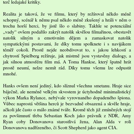
terč ledajaké kritiky.
Realita je taková, že ve filmu, který by režíroval někdo méně
schopný, scénář k němu psal někdo méně zkušený a hráli v něm o
trochu horší herci, by jistě šlo o slabiny. Takhle se potenciální
„vady“ ovšem podařilo zakrýt natolik skvělou filmařinou, obestavět
natolik silným a emotivním dějem a zamaskovat natolik
sympatickými postavami, že díky tomu spolknete i s navijákem
téměř cokoli. Prostě nejde neobdivovat to, s jakou lehkostí a
chytrostí Spielberg režíruje, jak mistrně jsou vystavěny dialogy, a
jak silnou atmosféru film má. A Toma Hankse, který špatně hrát
prostě neumí, nelze nemít rád. Díky tomu všemu lze odpustit
mnohé.
Hanks ovšem není jediný, kdo slíznul všechnu smetanu. Hraje sice
báječně, ale neméně velkým skvostem je úctyhodně minimalistický
výkon Marka Rylance, nebývale vyrovnaného dopadeného špiona.
Vůbec naprostá většina herců je bezvadně obsazená a skvěle hraje,
ačkoli jde často o málo známé tváře. Kromě těch již zmíněných stojí
za povšimnutí třeba Sebastian Koch jako právník z NDR, Amy
Ryan coby Donovanova starostlivá žena, Alan Alda v roli
Donovanova nadřízeného, či Scott Shepherd jako agent CIA.