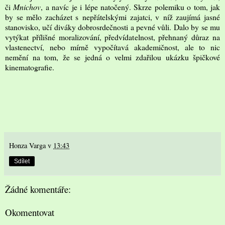
či
Mnichov
, a navíc je i lépe natočený. Skrze polemiku o tom, jak
by se mělo zacházet s nepřátelskými zajatci, v níž zaujímá jasné
stanovisko, učí diváky dobrosrdečnosti a pevné vůli. Dalo by se mu
vytýkat přílišné moralizování, předvídatelnost, přehnaný důraz na
vlastenectví, nebo mírně vypočítavá akademičnost, ale to nic
nemění na tom, že se jedná o velmi zdařilou ukázku špičkové
kinematografie.
Honza Varga
v
13:43
Sdílet
Žádné komentáře:
Okomentovat