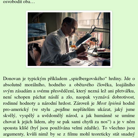
osvobodit oba…
Donovan je typickým příkladem „spielbergovského“ hrdiny. Jde o
absolutně morálního, hodného a obětavého člověka, loajálního
svým zásadám a svému přesvědčení, který nezná lež ani přetvářku,
není schopen páchat násilí a zlo, naopak vyznává dobrotivost,
rodinné hodnoty a národní hrdost. Zároveň je
Most špiónů
hodně
pro-americký (ve stylu „pojďme nepřátelům ukázat, jaký jsme
skvělý, vyspělý a uvědomělý národ, a jak humánně se umíme
chovat k jejich lidem, aby se pak sami chytli za nos“) a je v něm
spousta klišé (byť jsou používána velmi zdařile). To všechno jsou
argumenty, kvůli nimž by se z filmu mohl teoreticky stát snadný