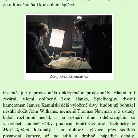
jako filmař se řadí k absolutní špičce.
Zdroj fotek: cinemart.cz
Ostatně, jde o profesionála obklopeného profesionály. Hlavní roli
ztvárnil všemi oblíbený Tom Hanks, Spielbergův dvorní
kameraman Janusz Kamiński dělá vyloženě divy, hudbu už bohužel
nestihl složit John Williams, nicméně Thomas Newman si z ostudy
kabát rozhodně neušil, a na scénáři filmu, odehrávajícím se
v dobách studené války, pracovali bratři Coenové. Technicky je
Most špiónů
dokonalý – od dobové stylizace, přes neotřelá
postavení kamery, až po střih a drobné, nápadité detaily.