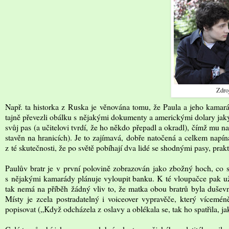
Zdro
Např. ta historka z Ruska je věnována tomu, že Paula a jeho kamar
tajně převezli obálku s nějakými dokumenty a americkými dolary jakým
svůj pas (a učitelovi tvrdí, že ho někdo přepadl a okradl), čímž mu n
stavěn na hranicích). Je to zajímavá, dobře natočená a celkem nap
z té skutečnosti, že po světě pobíhají dva lidé se shodnými pasy, pra
Paulův bratr je v první polovině zobrazován jako zbožný hoch, co se
s nějakými kamarády plánuje vyloupit banku. K té vloupačce pak už
tak nemá na příběh žádný vliv to, že matka obou bratrů byla duševně
Místy je zcela postradatelný i voiceover vypravěče, který vícemén
popisovat („Když odcházela z oslavy a oblékala se, tak ho spatřila, j