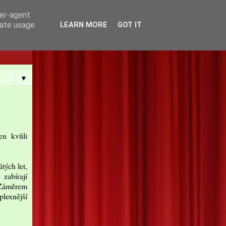
ser-agent
rate usage
LEARN MORE
GOT IT
▼
en kvůli
tých let,
zabírají
. Záměrem
plexnější