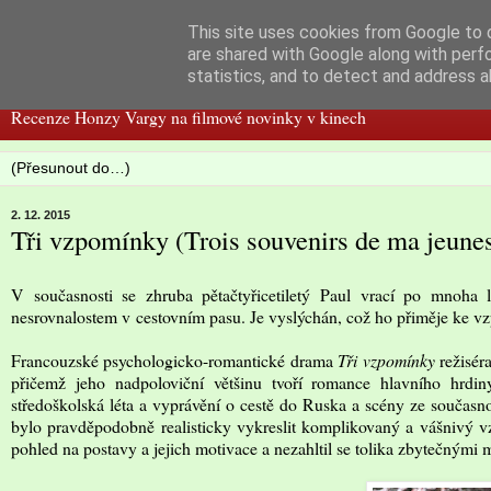
This site uses cookies from Google to d
Filmspot
are shared with Google along with perf
statistics, and to detect and address a
Recenze Honzy Vargy na filmové novinky v kinech
2. 12. 2015
Tři vzpomínky (Trois souvenirs de ma jeune
V současnosti se zhruba pětačtyřicetiletý Paul vrací po mnoha 
nesrovnalostem v cestovním pasu. Je vyslýchán, což ho přiměje ke vz
Francouzské psychologicko-romantické drama
Tři vzpomínky
režisér
přičemž jeho nadpoloviční většinu tvoří romance hlavního hrdiny
středoškolská léta a vyprávění o cestě do Ruska a scény ze současn
bylo pravděpodobně realisticky vykreslit komplikovaný a vášnivý vz
pohled na postavy a jejich motivace a nezahltil se tolika zbytečnými