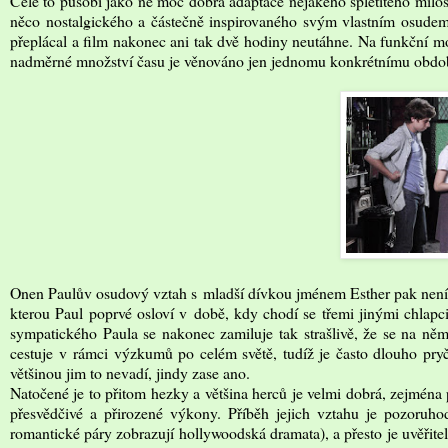
Celé to působí jako ne moc dobrá adaptace nějakého spletitého milo
něco nostalgického a částečně inspirovaného svým vlastním osudem
přeplácal a film nakonec ani tak dvě hodiny neutáhne. Na funkční mo
nadměrné množství času je věnováno jen jednomu konkrétnímu období 
Onen Paulův osudový vztah s mladší dívkou jménem Esther pak není 
kterou Paul poprvé osloví v době, kdy chodí se třemi jinými chlapci
sympatického Paula se nakonec zamiluje tak strašlivě, že se na něm
cestuje v rámci výzkumů po celém světě, tudíž je často dlouho pry
většinou jim to nevadí, jindy zase ano.
Natočené je to přitom hezky a většina herců je velmi dobrá, zejména
přesvědčivé a přirozené výkony. Příběh jejich vztahu je pozoruhod
romantické páry zobrazují hollywoodská dramata), a přesto je uvěřit