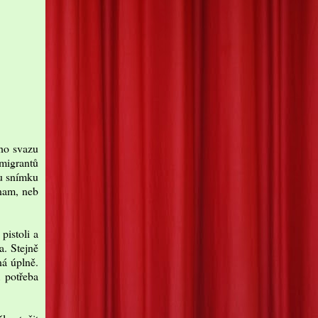
ého svazu
imigrantů
du snímku
znam, neb
pistoli a
a. Stejně
ná úplně.
m potřeba