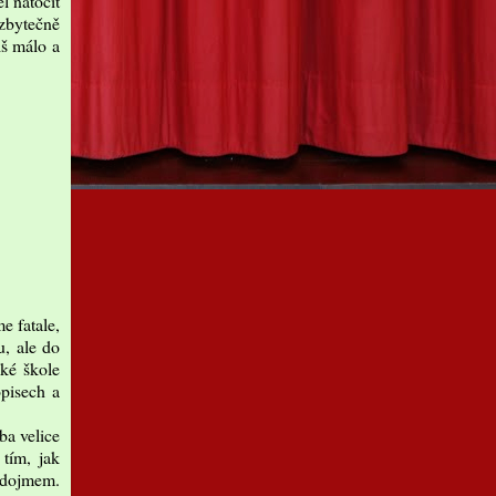
l natočit
zbytečně
iš málo a
e fatale,
u, ale do
oké škole
opisech a
ba velice
 tím, jak
m dojmem.