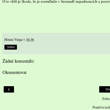
O to větší je škoda, že je rozmělněn v hromadě nepadnoucích a pozor
Honza Varga
v
16:36
Sdílet
Žádné komentáře:
Okomentovat
‹
Do
Zobra
Používá tec