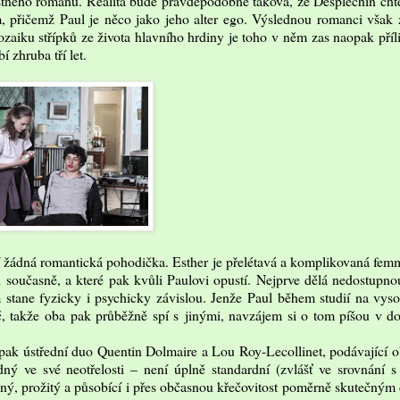
stného románu. Realita bude pravděpodobně taková, že Desplechin chtě
, přičemž Paul je něco jako jeho alter ego. Výslednou romanci však 
zaiku střípků ze života hlavního hrdiny je toho v něm zas naopak příl
zhruba tří let.
žádná romantická pohodička. Esther je přelétavá a komplikovaná femm
 současně, a které pak kvůli Paulovi opustí. Nejprve dělá nedostupno
 stane fyzicky i psychicky závislou. Jenže Paul během studií na vys
č, takže oba pak průběžně spí s jinými, navzájem si o tom píšou v d
 pak ústřední duo Quentin Dolmaire a Lou Roy-Lecollinet, podávající o
ný ve své neotřelosti – není úplně standardní (zvlášť ve srovnání s
elný, prožitý a působící i přes občasnou křečovitost poměrně skutečný