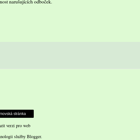
nost narušujících odboček.
movská stránka
zit verzi pro web
hnologii služby
Blogger
.