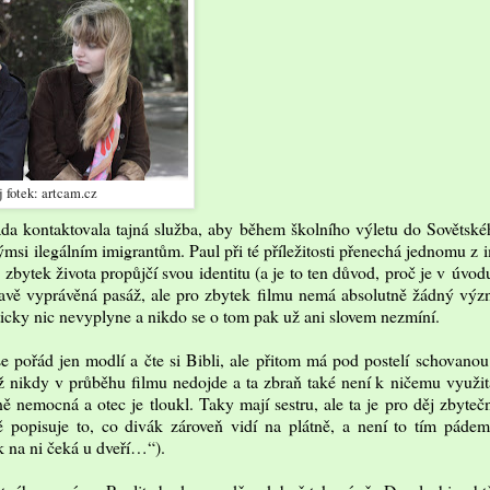
j fotek: artcam.cz
áda kontaktovala tajná služba, aby během školního výletu do Sovětsk
si ilegálním imigrantům. Paul při té příležitosti přenechá jednomu z 
a zbytek života propůjčí svou identitu (a je to ten důvod, proč je v úvo
ínavě vyprávěná pasáž, ale pro zbytek filmu nemá absolutně žádný vý
kticky nic nevyplyne a nikdo se o tom pak už ani slovem nezmíní.
 pořád jen modlí a čte si Bibli, ale přitom má pod postelí schovanou 
 nikdy v průběhu filmu nedojde a ta zbraň také není k ničemu využit
 nemocná a otec je tloukl. Taky mají sestru, ale ta je pro děj zbyteč
ě popisuje to, co divák zároveň vidí na plátně, a není to tím páde
ak na ni čeká u dveří…“).