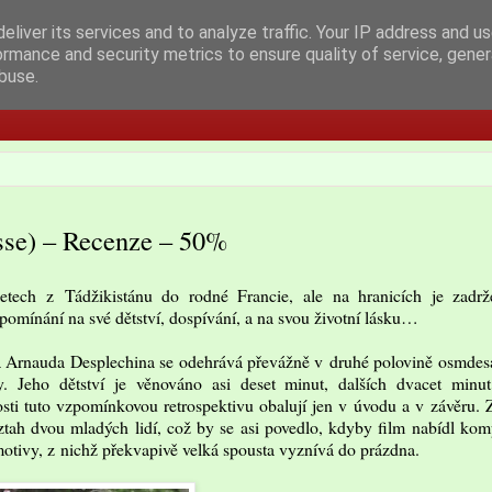
eliver its services and to analyze traffic. Your IP address and u
ormance and security metrics to ensure quality of service, gene
buse.
sse) – Recenze – 50%
letech z Tádžikistánu do rodné Francie, ale na hranicích je zadrž
pomínání na své dětství, dospívání, a na svou životní lásku…
a Arnauda Desplechina se odehrává převážně v druhé polovině osmdesá
. Jeho dětství je věnováno asi deset minut, dalších dvacet minut 
osti tuto vzpomínkovou retrospektivu obalují jen v úvodu a v závěru
tah dvou mladých lidí, což by se asi povedlo, kdyby film nabídl kom
 motivy, z nichž překvapivě velká spousta vyznívá do prázdna.