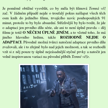
Je poměrně obtížné vysvětlit, co by měla být filmová
Temná věž
zač. V žádném případě nejde o troufalý pokus našlapat všech těch
osm knih do jediného filmu, trvajícího navíc pouhopouhých 91
minut, protože to by bylo absurdní. Střízlivější by bylo tvrdit, že jde
o adaptaci jen prvního dílu série, ale ani to není úplně pravda – děj
O NĚČEM ÚPLNĚ JINÉM
filmu je totiž
, a to včetně toho, že má
ROZHODNĚ NEJDE O
jiného hlavního hrdinu, takže
ADAPTACI
. Původně možná tvůrci natočení adaptace prvního dílu
zvažovali, ale i to zřejmě bylo nad jejich možnosti, a tak se rozhodli
vzít si z něj pouze ty úplně nejzásadnější styčné prvky a natočit jen
volně inspirovanou variaci na původní příběh
Temné věže
.