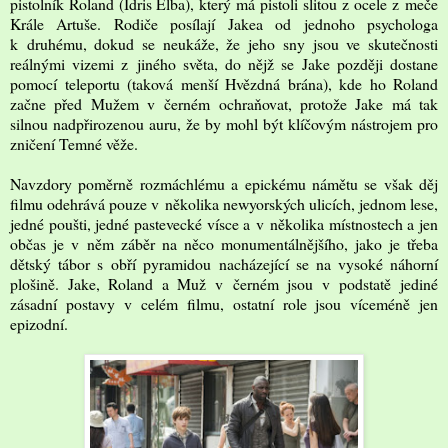
pistolník Roland (Idris Elba), který má pistoli slitou z ocele z meče
Krále Artuše. Rodiče posílají Jakea od jednoho psychologa
k druhému, dokud se neukáže, že jeho sny jsou ve skutečnosti
reálnými vizemi z jiného světa, do nějž se Jake později dostane
pomocí teleportu (taková menší Hvězdná brána), kde ho Roland
začne před Mužem v černém ochraňovat, protože Jake má tak
silnou nadpřirozenou auru, že by mohl být klíčovým nástrojem pro
zničení Temné věže.
Navzdory poměrně rozmáchlému a epickému námětu se však děj
filmu odehrává pouze v několika newyorských ulicích, jednom lese,
jedné poušti, jedné pastevecké vísce a v několika místnostech a jen
občas je v něm záběr na něco monumentálnějšího, jako je třeba
dětský tábor s obří pyramidou nacházející se na vysoké náhorní
plošině. Jake, Roland a Muž v černém jsou v podstatě jediné
zásadní postavy v celém filmu, ostatní role jsou víceméně jen
epizodní.