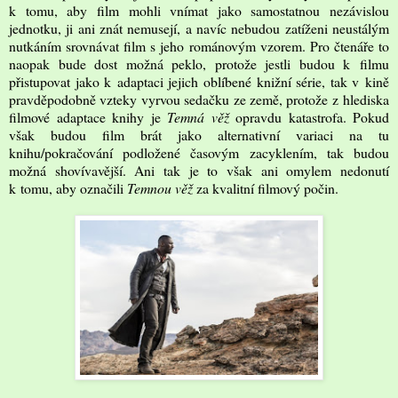
k tomu, aby film mohli vnímat jako samostatnou nezávislou
jednotku, ji ani znát nemusejí, a navíc nebudou zatíženi neustálým
nutkáním srovnávat film s jeho románovým vzorem. Pro čtenáře to
naopak bude dost možná peklo, protože jestli budou k filmu
přistupovat jako k adaptaci jejich oblíbené knižní série, tak v kině
pravděpodobně vzteky vyrvou sedačku ze země, protože z hlediska
filmové adaptace knihy je
Temná věž
opravdu katastrofa. Pokud
však budou film brát jako alternativní variaci na tu
knihu/pokračování podložené časovým zacyklením, tak budou
možná shovívavější. Ani tak je to však ani omylem nedonutí
k tomu, aby označili
Temnou věž
za kvalitní filmový počin.