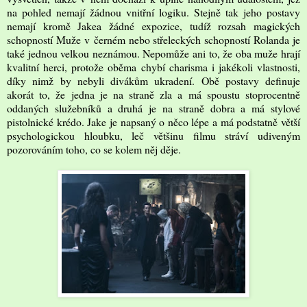
na pohled nemají žádnou vnitřní logiku. Stejně tak jeho postavy
nemají kromě Jakea žádné expozice, tudíž rozsah magických
schopností Muže v černém nebo střeleckých schopností Rolanda je
také jednou velkou neznámou. Nepomůže ani to, že oba muže hrají
kvalitní herci, protože oběma chybí charisma i jakékoli vlastnosti,
díky nimž by nebyli divákům ukradení. Obě postavy definuje
akorát to, že jedna je na straně zla a má spoustu stoprocentně
oddaných služebníků a druhá je na straně dobra a má stylové
pistolnické krédo. Jake je napsaný o něco lépe a má podstatně větší
psychologickou hloubku, leč většinu filmu stráví udiveným
pozorováním toho, co se kolem něj děje.