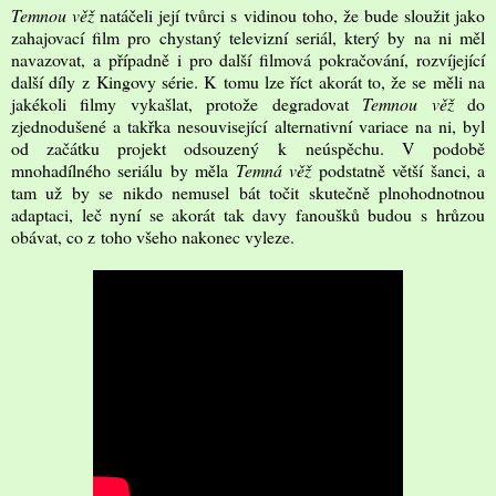
Temnou věž
natáčeli její tvůrci s vidinou toho, že bude sloužit jako
zahajovací film pro chystaný televizní seriál, který by na ni měl
navazovat, a případně i pro další filmová pokračování, rozvíjející
další díly z Kingovy série. K tomu lze říct akorát to, že se měli na
jakékoli filmy vykašlat, protože degradovat
Temnou věž
do
zjednodušené a takřka nesouvisející alternativní variace na ni, byl
od začátku projekt odsouzený k neúspěchu. V podobě
mnohadílného seriálu by měla
Temná věž
podstatně větší šanci, a
tam už by se nikdo nemusel bát točit skutečně plnohodnotnou
adaptaci, leč nyní se akorát tak davy fanoušků budou s hrůzou
obávat, co z toho všeho nakonec vyleze.