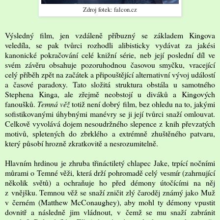
Zdroj fotek: falcon.cz
Výsledný film, jen vzdáleně příbuzný se základem Kingova
veledíla, se pak tvůrci rozhodli alibisticky vydávat za jakési
kanonické pokračování celé knižní série, neb její poslední díl ve
svém závěru obsahuje pozoruhodnou časovou smyčku, vracející
celý příběh zpět na začátek a připouštějící alternativní vývoj událostí
a časové paradoxy. Tato složitá struktura obstála u samotného
Stephena Kinga, ale zřejmě neobstojí u diváků a Kingových
fanoušků.
Temná věž
totiž není dobrý film, bez ohledu na to, jakými
sofistikovanými úhybnými manévry se ji její tvůrci snaží omlouvat.
Celkově vyvolává dojem nesoudržného slepence z knih převzatých
motivů, spletených do zbrklého a extrémně zhuštěného patvaru,
který působí hrozně zkratkovitě a nesrozumitelně.
Hlavním hrdinou je zhruba třináctiletý chlapec Jake, trpící nočními
můrami o Temné věži, která drží pohromadě celý vesmír (zahrnující
několik světů) a ochraňuje ho před démony útočícími na něj
z vnějšku. Temnou věž se snaží zničit zlý čaroděj známý jako Muž
v černém (Matthew McConaughey), aby mohl ty démony vpustit
dovnitř a následně jim vládnout, v čemž se mu snaží zabránit