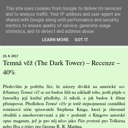
This site uses cookies from Google to deliver its services
Filmspot
and to analyze traffic. Your IP address and user-agent are
shared with Google along with performance and security
metrics to ensure quality of service, generate usage
Recenze Honzy Vargy na filmové novinky v kinech
statistics, and to detect and address abuse.
LEARN MORE
GOT IT
▼
23. 8. 2017
Temná věž (The Dark Tower) – Recenze –
40%
Především je potřeba říct, že názory diváků na americké sci-
fi/fantasy
Temná věž
se asi budou lišit na základě toho, jestli půjde o
fanoušky její knižní předlohy, či nikoli, a jak budou k filmu
přistupovat. Předlohou
Temné věže
je totiž stejnojmenná osmidílná
románová série spisovatele Stephena Kinga, která je ohromně
obsáhlá a mnohovrstevnatá a jde v podstatě o Kingovo autorské
opus magnum, jež je pro něj něco jako
Pán prstenů
pro Tolkiena
nebo
Hra o trůny
pro George R. R. Martina.