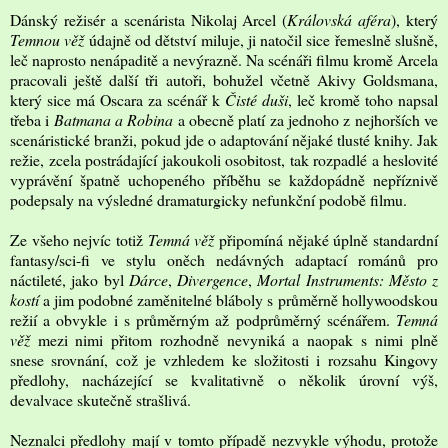
Dánský režisér a scenárista Nikolaj Arcel (
Královská aféra
), který
Temnou věž
údajně od dětství miluje, ji natočil sice řemeslně slušně,
leč naprosto nenápaditě a nevýrazně. Na scénáři filmu kromě Arcela
pracovali ještě další tři autoři, bohužel včetně Akivy Goldsmana,
který sice má Oscara za scénář k
Čisté duši
, leč kromě toho napsal
třeba i
Batmana a Robina
a obecně platí za jednoho z nejhorších ve
scenáristické branži, pokud jde o adaptování nějaké tlusté knihy. Jak
režie, zcela postrádající jakoukoli osobitost, tak rozpadlé a heslovité
vyprávění špatně uchopeného příběhu se každopádně nepříznivě
podepsaly na výsledné dramaturgicky nefunkční podobě filmu.
Ze všeho nejvíc totiž
Temná věž
připomíná nějaké úplně standardní
fantasy/sci-fi ve stylu oněch nedávných adaptací románů pro
náctileté, jako byl
Dárce
,
Divergence
,
Mortal Instruments: Město z
kostí
a jim podobné zaměnitelné bláboly s průměrně hollywoodskou
režií a obvykle i s průměrným až podprůměrný scénářem.
Temná
věž
mezi nimi přitom rozhodně nevyniká a naopak s nimi plně
snese srovnání, což je vzhledem ke složitosti i rozsahu Kingovy
předlohy, nacházející se kvalitativně o několik úrovní výš,
devalvace skutečně strašlivá.
Neznalci předlohy mají v tomto případě nezvykle výhodu, protože