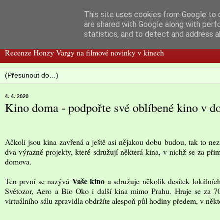
This site uses cookies from Google to d
Filmspot
are shared with Google along with perf
statistics, and to detect and address a
Recenze Honzy Vargy na filmové novinky v kinech
4. 4. 2020
Kino doma - podpořte své oblíbené kino v do
Ačkoli jsou kina zavřená a ještě asi nějakou dobu budou, tak to nez
dva výrazné projekty, které sdružují některá kina, v nichž se za př
domova.
Vaše kino
Ten první se nazývá
a sdružuje několik desítek lokálníc
Světozor, Aero a Bio Oko i další kina mimo Prahu. Hraje se za 7
virtuálního sálu zpravidla obdržíte alespoň půl hodiny předem, v někt