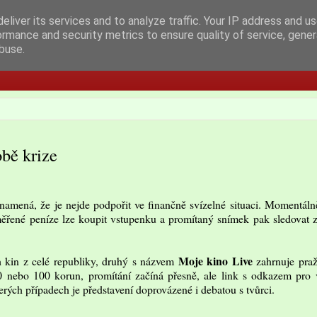
eliver its services and to analyze traffic. Your IP address and u
ormance and security metrics to ensure quality of service, gene
buse.
bě krize
namená, že je nejde podpořit ve finančně svízelné situaci. Momentálně
iměřené peníze lze koupit vstupenku a promítaný snímek pak sledovat 
Moje kino Live
h kin z celé republiky, druhý s názvem
zahrnuje praž
0 nebo 100 korun, promítání začíná přesně, ale link s odkazem pro 
erých případech je představení doprovázené i debatou s tvůrci.