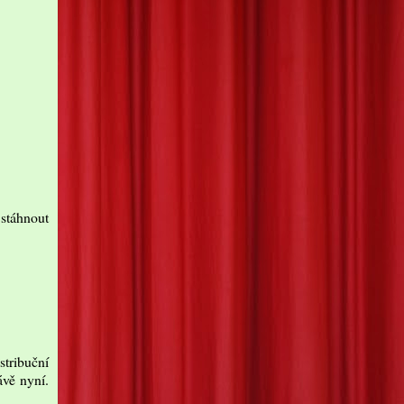
 stáhnout
stribuční
ávě nyní.