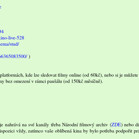
e
94
kino-live-528
nema/stud/
666365083500/
)
platformách, kde lze sledovat filmy online (od 60kč), nebo si je můžete
ilmy bez omezení v rámci paušálu (od 150kč měsíčně).
e nahrává na své kanály třeba Národní filmový archiv (
ZDE
) nebo di
dispozici vždy, zatímco vaše oblíbená kina by bylo potřeba podpořit pr