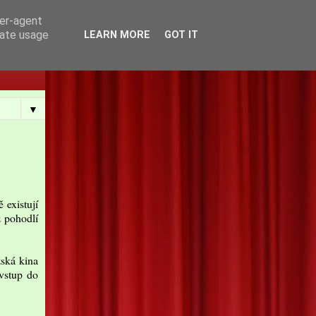
ser-agent
rate usage
LEARN MORE
GOT IT
▼
 existují
z pohodlí
ská kina
vstup do