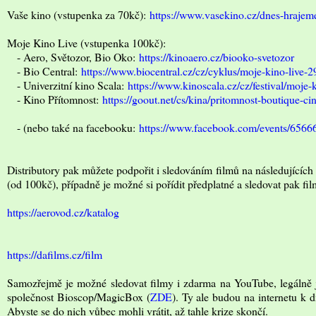
Vaše kino (vstupenka za 70kč):
https://www.vasekino.cz/dnes-hrajem
Moje Kino Live (vstupenka 100kč):
- Aero, Světozor, Bio Oko:
https://kinoaero.cz/biooko-svetozor
- Bio Central:
https://www.biocentral.cz/cz/cyklus/moje-kino-live-2
- Univerzitní kino Scala:
https://www.kinoscala.cz/cz/festival/moje-
- Kino Přítomnost:
https://goout.net/cs/kina/pritomnost-boutique-ci
- (nebo také na facebooku:
https://www.facebook.com/events/656
Distributory pak můžete podpořit i sledováním filmů na následujících 
(od 100kč), případně je možné si pořídit předplatné a sledovat pak f
https://aerovod.cz/katalog
https://dafilms.cz/film
Samozřejmě je možné sledovat filmy i zdarma na YouTube, legálně j
společnost Bioscop/MagicBox (
ZDE
). Ty ale budou na internetu k 
Abyste se do nich vůbec mohli vrátit, až tahle krize skončí.