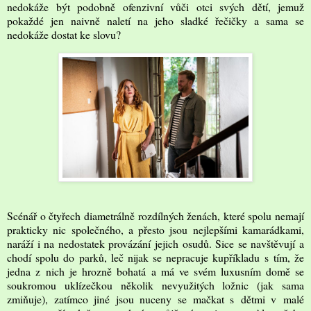
nedokáže být podobně ofenzivní vůči otci svých dětí, jemuž
pokaždé jen naivně naletí na jeho sladké řečičky a sama se
nedokáže dostat ke slovu?
Scénář o čtyřech diametrálně rozdílných ženách, které spolu nemají
prakticky nic společného, a přesto jsou nejlepšími kamarádkami,
naráží i na nedostatek provázání jejich osudů. Sice se navštěvují a
chodí spolu do parků, leč nijak se nepracuje kupříkladu s tím, že
jedna z nich je hrozně bohatá a má ve svém luxusním domě se
soukromou uklízečkou několik nevyužitých ložnic (jak sama
zmiňuje), zatímco jiné jsou nuceny se mačkat s dětmi v malé