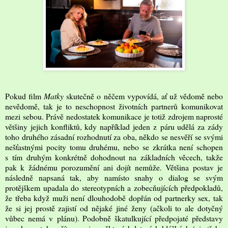
Pokud film
Matky
skutečně o něčem vypovídá, ať už vědomě nebo
nevědomě, tak je to neschopnost životních partnerů komunikovat
mezi sebou. Právě nedostatek komunikace je totiž zdrojem naprosté
většiny jejich konfliktů, kdy například jeden z páru udělá za zády
toho druhého zásadní rozhodnutí za oba, někdo se nesvěří se svými
nešťastnými pocity tomu druhému, nebo se zkrátka není schopen
s tím druhým konkrétně dohodnout na základních věcech, takže
pak k žádnému porozumění ani dojít nemůže. Většina postav je
následně napsaná tak, aby namísto snahy o dialog se svým
protějškem upadala do stereotypních a zobecňujících předpokladů,
že třeba když muži není dlouhodobě dopřán od partnerky sex, tak
že si jej prostě zajistí od nějaké jiné ženy (ačkoli to ale dotyčný
vůbec nemá v plánu). Podobně škatulkující předpojaté představy