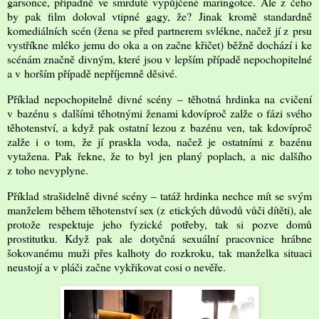
garsonce, případně ve smrduté vypůjčené maringotce. Ale z čeho
by pak film doloval vtipné gagy, že? Jinak kromě standardně
komediálních scén (žena se před partnerem svlékne, načež jí z prsu
vystříkne mléko jemu do oka a on začne křičet) běžně dochází i ke
scénám značně divným, které jsou v lepším případě nepochopitelné
a v horším případě nepříjemně děsivé.
Příklad nepochopitelně divné scény – těhotná hrdinka na cvičení
v bazénu s dalšími těhotnými ženami kdovíproč zalže o fázi svého
těhotenství, a když pak ostatní lezou z bazénu ven, tak kdovíproč
zalže i o tom, že jí praskla voda, načež je ostatními z bazénu
vytažena. Pak řekne, že to byl jen planý poplach, a nic dalšího
z toho nevyplyne.
Příklad strašidelně divné scény – tatáž hrdinka nechce mít se svým
manželem během těhotenství sex (z etických důvodů vůči dítěti), ale
protože respektuje jeho fyzické potřeby, tak si pozve domů
prostitutku. Když pak ale dotyčná sexuální pracovnice hrábne
šokovanému muži přes kalhoty do rozkroku, tak manželka situaci
neustojí a v pláči začne vykřikovat cosi o nevěře.