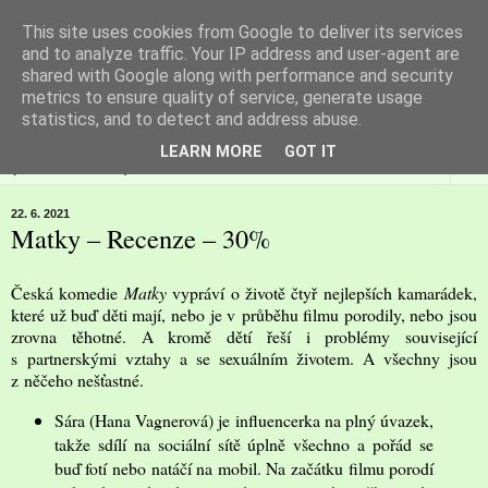
This site uses cookies from Google to deliver its services
Filmspot
and to analyze traffic. Your IP address and user-agent are
shared with Google along with performance and security
metrics to ensure quality of service, generate usage
Recenze Honzy Vargy na filmové novinky v kinech
statistics, and to detect and address abuse.
LEARN MORE
GOT IT
▼
22. 6. 2021
Matky – Recenze – 30%
Česká komedie
Matky
vypráví o životě čtyř nejlepších kamarádek,
které už buď děti mají, nebo je v průběhu filmu porodily, nebo jsou
zrovna těhotné. A kromě dětí řeší i problémy související
s partnerskými vztahy a se sexuálním životem. A všechny jsou
z něčeho nešťastné.
Sára (Hana Vagnerová) je influencerka na plný úvazek,
takže sdílí na sociální sítě úplně všechno a pořád se
buď fotí nebo natáčí na mobil. Na začátku filmu porodí