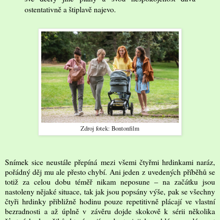
ostentativně a štiplavě najevo.
Zdroj fotek: Bontonfilm
Snímek sice neustále přepíná mezi všemi čtyřmi hrdinkami naráz,
pořádný děj mu ale přesto chybí. Ani jeden z uvedených příběhů se
totiž za celou dobu téměř nikam neposune – na začátku jsou
nastoleny nějaké situace, tak jak jsou popsány výše, pak se všechny
čtyři hrdinky přibližně hodinu pouze repetitivně plácají ve vlastní
bezradnosti a až úplně v závěru dojde skokově k sérii několika