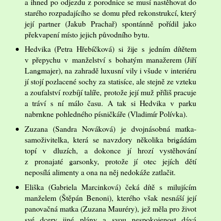
a ihned po odjezdu z porodnice se musí nastěhovat do
starého rozpadajícího se domu před rekonstrukcí, který
její partner (Jakub Prachař) spontánně pořídil jako
překvapení místo jejich původního bytu.
Hedvika (Petra Hřebíčková) si žije s jedním dítětem
v přepychu v manželství s bohatým manažerem (Jiří
Langmajer), na zahradě luxusní vily i všude v interiéru
jí stojí pozlacené sochy za statisíce, ale stejně ze vzteku
a zoufalství rozbíjí talíře, protože její muž příliš pracuje
a tráví s ní málo času. A tak si Hedvika v parku
nabrnkne pohledného písničkáře (Vladimír Polívka).
Zuzana (Sandra Nováková) je dvojnásobná matka-
samoživitelka, která se navzdory několika brigádám
topí v dluzích, a dokonce jí hrozí vystěhování
z pronajaté garsonky, protože jí otec jejích dětí
neposílá alimenty a ona na něj nedokáže zatlačit.
Eliška (Gabriela Marcinková) čeká dítě s milujícím
manželem (Štěpán Benoni), kterého však nesnáší její
panovačná matka (Zuzana Mauréry), jež měla pro život
své dcery jiné plány a svou nespokojenost dává