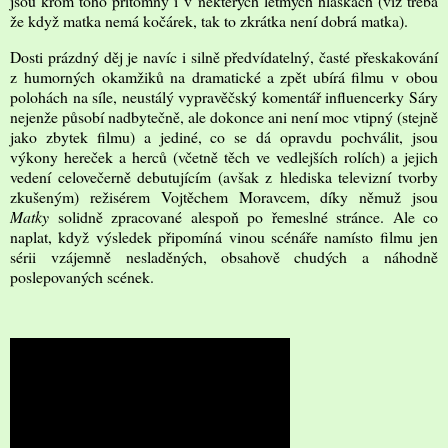
jsou krom toho přítomny i v některých letmých hláškách (viz třeba
že když matka nemá kočárek, tak to zkrátka není dobrá matka).
Dosti prázdný děj je navíc i silně předvídatelný, časté přeskakování
z humorných okamžiků na dramatické a zpět ubírá filmu v obou
polohách na síle, neustálý vypravěčský komentář influencerky Sáry
nejenže působí nadbytečně, ale dokonce ani není moc vtipný (stejně
jako zbytek filmu) a jediné, co se dá opravdu pochválit, jsou
výkony hereček a herců (včetně těch ve vedlejších rolích) a jejich
vedení celovečerně debutujícím (avšak z hlediska televizní tvorby
zkušeným) režisérem Vojtěchem Moravcem, díky němuž jsou
Matky
solidně zpracované alespoň po řemeslné stránce. Ale co
naplat, když výsledek připomíná vinou scénáře namísto filmu jen
sérii vzájemně nesladěných, obsahově chudých a náhodně
poslepovaných scének.