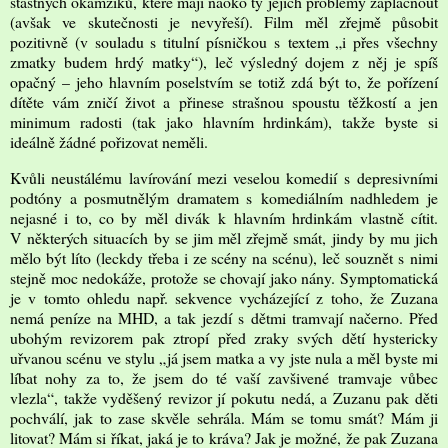
šťastných okamžiků, které mají naoko ty jejich problémy zaplácnout
(avšak ve skutečnosti je nevyřeší). Film měl zřejmě působit
pozitivně (v souladu s titulní písničkou s textem „i přes všechny
zmatky budem hrdý matky“), leč výsledný dojem z něj je spíš
opačný – jeho hlavním poselstvím se totiž zdá být to, že pořízení
dítěte vám zničí život a přinese strašnou spoustu těžkostí a jen
minimum radosti (tak jako hlavním hrdinkám), takže byste si
ideálně žádné pořizovat neměli.
Kvůli neustálému lavírování mezi veselou komedií s depresivními
podtóny a posmutnělým dramatem s komediálním nadhledem je
nejasné i to, co by měl divák k hlavním hrdinkám vlastně cítit.
V některých situacích by se jim měl zřejmě smát, jindy by mu jich
mělo být líto (leckdy třeba i ze scény na scénu), leč souznět s nimi
stejně moc nedokáže, protože se chovají jako nány. Symptomatická
je v tomto ohledu např. sekvence vycházející z toho, že Zuzana
nemá peníze na MHD, a tak jezdí s dětmi tramvají načerno. Před
ubohým revizorem pak ztropí před zraky svých dětí hystericky
uřvanou scénu ve stylu „já jsem matka a vy jste nula a měl byste mi
líbat nohy za to, že jsem do té vaší zavšivené tramvaje vůbec
vlezla“, takže vyděšený revizor jí pokutu nedá, a Zuzanu pak děti
pochválí, jak to zase skvěle sehrála. Mám se tomu smát? Mám ji
litovat? Mám si říkat, jaká je to kráva? Jak je možné, že pak Zuzana