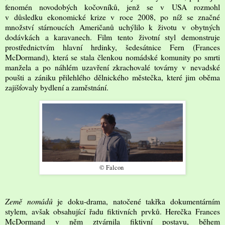
fenomén novodobých kočovníků, jenž se v USA rozmohl
v důsledku ekonomické krize v roce 2008, po níž se značné
množství stárnoucích Američanů uchýlilo k životu v obytných
dodávkách a karavanech. Film tento životní styl demonstruje
prostřednictvím hlavní hrdinky, šedesátnice Fern (Frances
McDormand), která se stala členkou nomádské komunity po smrti
manžela a po náhlém uzavření zkrachovalé továrny v nevadské
poušti a zániku přilehlého dělnického městečka, které jim oběma
zajišťovaly bydlení a zaměstnání.
© Falcon
Země nomádů
je doku-drama, natočené takřka dokumentárním
stylem, avšak obsahující řadu fiktivních prvků. Herečka Frances
McDormand v něm ztvárnila fiktivní postavu, během