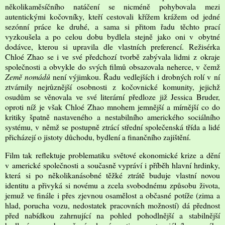
několikaměsíčního natáčení se nicméně pohybovala mezi
autentickými kočovníky, kteří cestovali křížem krážem od jedné
sezónní práce ke druhé, a sama si přitom řadu těchto prací
vyzkoušela a po celou dobu bydlela stejně jako oni v obytné
dodávce, kterou si upravila dle vlastních preferencí. Režisérka
Chloé Zhao se i ve své předchozí tvorbě zabývala lidmi z okraje
společnosti a obvykle do svých filmů obsazovala neherce, v čemž
Země nomádů
není výjimkou. Řadu vedlejších i drobných rolí v ní
ztvárnily nejrůznější osobnosti z kočovnické komunity, jejichž
osudům se věnovala ve své literární předloze již Jessica Bruder,
oproti níž je však Chloé Zhao mnohem jemnější a mírnější co do
kritiky špatně nastaveného a nestabilního amerického sociálního
systému, v němž se postupně ztrácí střední společenská třída a lidé
přicházejí o jistoty důchodu, bydlení a finančního zajištění.
Film tak reflektuje problematiku světové ekonomické krize a dění
v americké společnosti a současně vypráví i příběh hlavní hrdinky,
která si po několikanásobné těžké ztrátě buduje vlastní novou
identitu a přivyká si novému a zcela svobodnému způsobu života,
jemuž ve finále i přes zjevnou osamělost a občasné potíže (zima a
hlad, porucha vozu, nedostatek pracovních možností) dá přednost
před nabídkou zahrnující na pohled pohodlnější a stabilnější