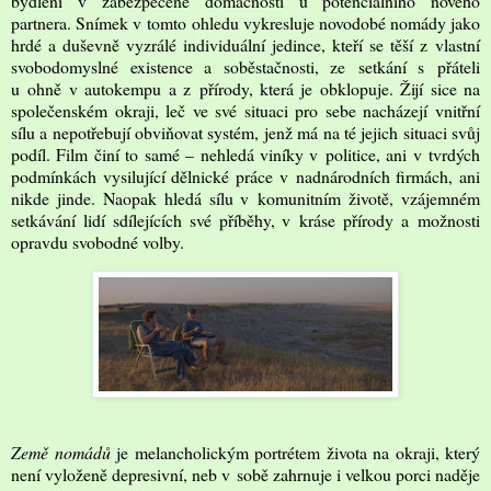
bydlení v zabezpečené domácnosti u potenciálního nového
partnera. Snímek v tomto ohledu vykresluje novodobé nomády jako
hrdé a duševně vyzrálé individuální jedince, kteří se těší z vlastní
svobodomyslné existence a soběstačnosti, ze setkání s přáteli
u ohně v autokempu a z přírody, která je obklopuje. Žijí sice na
společenském okraji, leč ve své situaci pro sebe nacházejí vnitřní
sílu a nepotřebují obviňovat systém, jenž má na té jejich situaci svůj
podíl. Film činí to samé – nehledá viníky v politice, ani v tvrdých
podmínkách vysilující dělnické práce v nadnárodních firmách, ani
nikde jinde. Naopak hledá sílu v komunitním životě, vzájemném
setkávání lidí sdílejících své příběhy, v kráse přírody a možnosti
opravdu svobodné volby.
Země nomádů
je melancholickým portrétem života na okraji, který
není vyloženě depresivní, neb v sobě zahrnuje i velkou porci naděje