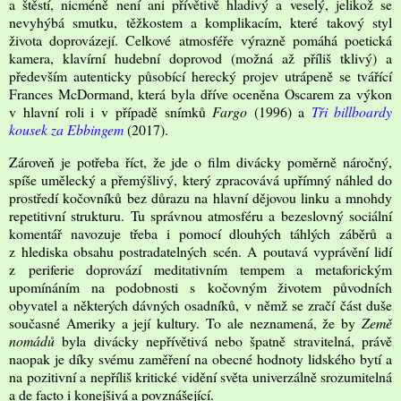
a štěstí, nicméně není ani přívětivě hladivý a veselý, jelikož se
nevyhýbá smutku, těžkostem a komplikacím, které takový styl
života doprovázejí. Celkové atmosféře výrazně pomáhá poetická
kamera, klavírní hudební doprovod (možná až příliš tklivý) a
především autenticky působící herecký projev utrápeně se tvářící
Frances McDormand, která byla dříve oceněna Oscarem za výkon
v hlavní roli i v případě snímků
Fargo
(1996) a
Tři billboardy
kousek za Ebbingem
(2017).
Zároveň je potřeba říct, že jde o film divácky poměrně náročný,
spíše umělecký a přemýšlivý, který zpracovává upřímný náhled do
prostředí kočovníků bez důrazu na hlavní dějovou linku a mnohdy
repetitivní strukturu. Tu správnou atmosféru a bezeslovný sociální
komentář navozuje třeba i pomocí dlouhých táhlých záběrů a
z hlediska obsahu postradatelných scén. A poutavá vyprávění lidí
z periferie doprovází meditativním tempem a metaforickým
upomínáním na podobnosti s kočovným životem původních
obyvatel a některých dávných osadníků, v němž se zračí část duše
současné Ameriky a její kultury. To ale neznamená, že by
Země
nomádů
byla divácky nepřívětivá nebo špatně stravitelná, právě
naopak je díky svému zaměření na obecné hodnoty lidského bytí a
na pozitivní a nepříliš kritické vidění světa univerzálně srozumitelná
a de facto i konejšivá a povznášející.