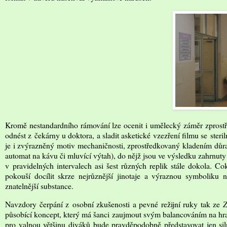
Kromě nestandardního rámování lze ocenit i umělecký záměr zprostř
odnést z čekárny u doktora, a sladit asketické vzezření filmu se ste
je i zvýrazněný motiv mechaničnosti, zprostředkovaný kladením důraz
automat na kávu či mluvící výtah), do nějž jsou ve výsledku zahrnuty 
v pravidelných intervalech asi šest různých replik stále dokola. C
pokouší docílit skrze nejrůznější jinotaje a výraznou symboliku 
znatelnější substance.
Navzdory čerpání z osobní zkušenosti a pevné režijní ruky tak ze
Z
působící koncept, který má šanci zaujmout svým balancováním na hran
pro valnou většinu diváků bude pravděpodobně představovat jen sil