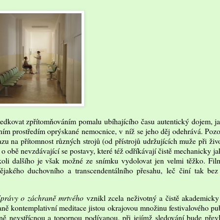
edkovat zpřítomňováním pomalu ubíhajícího času autentický dojem, ja
rilním prostředím oprýskané nemocnice, v níž se jeho děj odehrává. Po
u na přítomnost různých strojů (od přístrojů udržujících muže při živ
o obě nevzdávající se postavy, které též odříkávají čistě mechanicky ja
okoli dalšího je však možné ze snímku vydolovat jen velmi těžko. Fil
nějakého duchovního a transcendentálního přesahu, leč činí tak bez 
právy o záchraně mrtvého
vznikl zcela neživotný a čistě akademicky
ě kontemplativní meditace jistou okrajovou množinu festivalového pub
ně nevstřícnou a topornou podívanou, při jejímž sledování bude přev