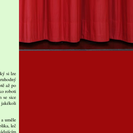
ký si lze
zoruhodný
otě až po
ko roboti
m se sice
jakékoli
 a uměle
lika, leč
ládajícím