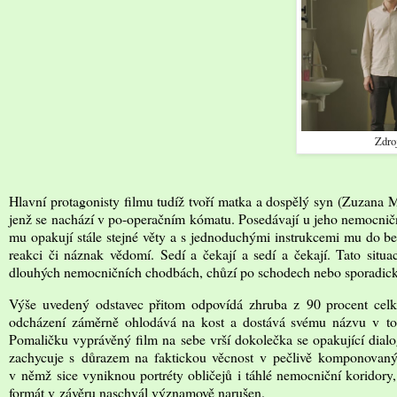
Zdro
Hlavní protagonisty filmu tudíž tvoří matka a dospělý syn (Zuzana M
jenž se nachází v po-operačním kómatu. Posedávají u jeho nemocničníh
mu opakují stále stejné věty a s jednoduchými instrukcemi mu do be
reakci či náznak vědomí. Sedí a čekají a sedí a čekají. Tato situ
dlouhých nemocničních chodbách, chůzí po schodech nebo sporadick
Výše uvedený odstavec přitom odpovídá zhruba z 90 procent celk
odcházení záměrně ohlodává na kost a dostává svému názvu v to
Pomaličku vyprávěný film na sebe vrší dokolečka se opakující dia
zachycuje s důrazem na faktickou věcnost v pečlivě komponovan
v němž sice vyniknou portréty obličejů i táhlé nemocniční koridory, 
formát v závěru naschvál významově narušen.