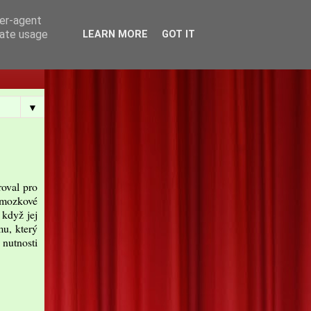
ser-agent
rate usage
LEARN MORE
GOT IT
▼
roval pro
o mozkové
 když jej
mu, který
 nutnosti