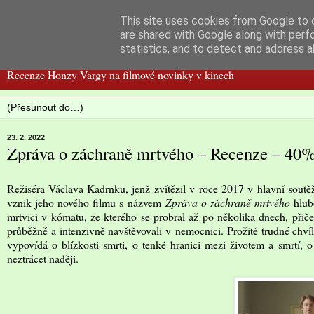
This site uses cookies from Google to d
Filmspot
are shared with Google along with perf
statistics, and to detect and address a
Recenze Honzy Vargy na filmové novinky v kinech
23. 2. 2022
Zpráva o záchraně mrtvého – Recenze – 40
Režiséra Václava Kadrnku, jenž zvítězil v roce 2017 v hlavní sout
vznik jeho nového filmu s názvem
Zpráva o záchraně mrtvého
hlubo
mrtvici v kómatu, ze kterého se probral až po několika dnech, přič
průběžně a intenzivně navštěvovali v nemocnici. Prožité trudné chví
vypovídá o blízkosti smrti, o tenké hranici mezi životem a smrtí, o
neztrácet naději.