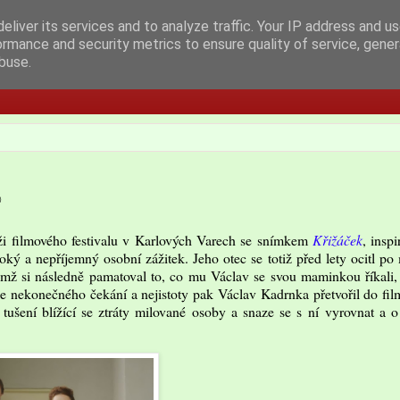
eliver its services and to analyze traffic. Your IP address and u
ormance and security metrics to ensure quality of service, gene
buse.
%
ěži filmového festivalu v Karlových Varech se snímkem
Křižáček
, inspi
ký a nepříjemný osobní zážitek. Jeho otec se totiž před lety ocitl p
emž si následně pamatoval to, co mu Václav se svou maminkou říkali,
le nekonečného čekání a nejistoty pak Václav Kadrnka přetvořil do fil
 tušení blížící se ztráty milované osoby a snaze se s ní vyrovnat a o