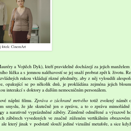
j fotek: CinemArt
auréry a Vojtěch Dyk), kteří pravidelně docházejí za jejich manželem
o lůžka a s jemnou naléhavostí se jej snaží probrat zpět k životu. Re
zvládných rukou vkládají různé předměty, aby z něj vyloudili alespo
ace, opakující se po několik dnů, je prokládána zejména jejich blo
ou interakcí s doktory a dalším nemocničním personálem.
ové náplni filmu.
Zpráva o záchraně mrtvého
totiž zvolený námět o
m smyslu, že jde skutečně jen o zprávu, a to o zprávu mimořádně 
logy a narativně vyprázdněné záběry. Záměrně odměřené a výrazově ho
ých záběrech vyvedených ve značně zúženém vertikálním obrazovém 
ale který jinak v podstatě slouží jediné vizuální metafoře, a sice když