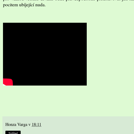
pocitem ubíjející nuda.
Honza Varga
v
18:11
Sdílet