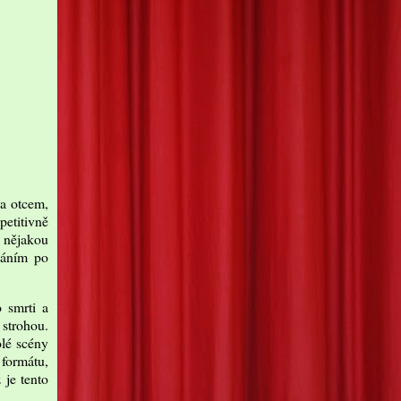
 a otcem,
petitivně
ň nějakou
umáním po
 smrti a
strohou.
lé scény
formátu,
 je tento