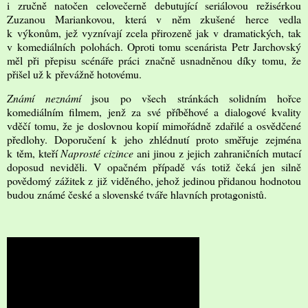
i zručně natočen celovečerně debutující seriálovou režisérkou
Zuzanou Mariankovou, která v něm zkušené herce vedla
k výkonům, jež vyznívají zcela přirozeně jak v dramatických, tak
v komediálních polohách. Oproti tomu scenárista Petr Jarchovský
měl při přepisu scénáře práci značně usnadněnou díky tomu, že
přišel už k převážně hotovému.
Známí neznámí
jsou po všech stránkách solidním hořce
komediálním filmem, jenž za své příběhové a dialogové kvality
vděčí tomu, že je doslovnou kopií mimořádně zdařilé a osvědčené
předlohy. Doporučení k jeho zhlédnutí proto směřuje zejména
k těm, kteří
Naprosté cizince
ani jinou z jejich zahraničních mutací
doposud neviděli. V opačném případě vás totiž čeká jen silně
povědomý zážitek z již viděného, jehož jedinou přidanou hodnotou
budou známé české a slovenské tváře hlavních protagonistů.