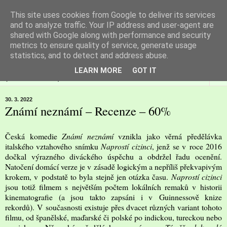
This site uses cookies from Google to deliver its services
Filmspot
and to analyze traffic. Your IP address and user-agent are
shared with Google along with performance and security
metrics to ensure quality of service, generate usage
Recenze Honzy Vargy na filmové novinky v kinech
statistics, and to detect and address abuse.
LEARN MORE
GOT IT
▼
30. 3. 2022
Známí neznámí – Recenze – 60%
Česká komedie
Známí neznámí
vznikla jako věrná předělávka
italského vztahového snímku
Naprostí cizinci
, jenž se v roce 2016
dočkal výrazného diváckého úspěchu a obdržel řadu ocenění.
Natočení domácí verze je v zásadě logickým a nepříliš překvapivým
krokem, v podstatě to byla stejně jen otázka času.
Naprostí cizinci
jsou totiž filmem s největším počtem lokálních remaků v historii
kinematografie (a jsou takto zapsáni i v Guinnessově knize
rekordů). V současnosti existuje přes dvacet různých variant tohoto
filmu, od španělské, maďarské či polské po indickou, tureckou nebo