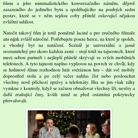
filmu a jeho minimalistického konverzačního námětu, dějově
zasazeného do jediného bytu a spoléhajícího na pouhých sedm
postav, které se v něm sejdou coby přátelé oslavující nějakou
zvláštní událost.
Natočit takový film je totiž poměrně laciné a pro zručného filmaře
ani nijak zvlášť náročné. Potřebujete pouze herce, na které je spoleh,
a vhodný byt na natáčení. Scénář je univerzální a jasně
srozumitelný pro skoro každou zemi – stojí totiž na tajnostech, které
mezi sebou partneři i nejlepší přátelé skrývají ve svých mobilních
telefonech. A tyto tajnosti naplno vyplavou na povrch ve chvíli, kdy
se hrdinové filmu rozhodnou hrát svéráznou hru – dát své mobily
doprostřed stolu a po celý večer nahlas číst nebo poslouchat
všechny nově příchozí zprávy a telefonáty. Hra se jim však záhy
vymkne z kontroly, když se začnou obnažovat všechny lži, nevěry a
další zraňující činy, kvůli nimž se před ostatními pokrytecky
přetvařovali.