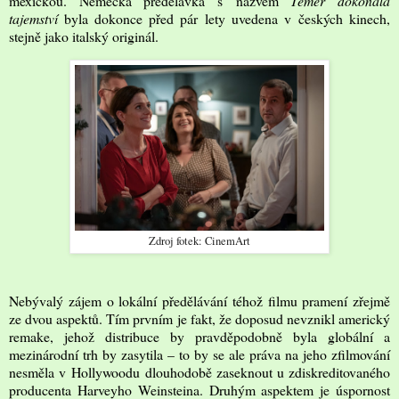
mexickou. Německá předělávka s názvem
Téměř dokonalá
tajemství
byla dokonce před pár lety uvedena v českých kinech,
stejně jako italský originál.
Zdroj fotek: CinemArt
Nebývalý zájem o lokální předělávání téhož filmu pramení zřejmě
ze dvou aspektů. Tím prvním je fakt, že doposud nevznikl americký
remake, jehož distribuce by pravděpodobně byla globální a
mezinárodní trh by zasytila – to by se ale práva na jeho zfilmování
nesměla v Hollywoodu dlouhodobě zaseknout u zdiskreditovaného
producenta Harveyho Weinsteina. Druhým aspektem je úspornost