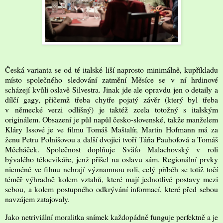
Česká varianta se od té italské liší naprosto minimálně, kupříkladu
místo společného sledování zatmění Měsíce se v ní hrdinové
scházejí kvůli oslavě Silvestra. Jinak jde ale opravdu jen o detaily a
dílčí gagy, přičemž třeba chytře pojatý závěr (který byl třeba
v německé verzi odlišný) je taktéž zcela totožný s italským
originálem. Obsazení je půl napůl česko-slovenské, takže manželem
Kláry Issové je ve filmu Tomáš Maštalír, Martin Hofmann má za
ženu Petru Polnišovou a další dvojici tvoří Táňa Pauhofová a Tomáš
Měcháček. Společnost doplňuje Sväťo Malachovský v roli
bývalého tělocvikáře, jenž přišel na oslavu sám. Regionální prvky
nicméně ve filmu nehrají významnou roli, celý příběh se totiž točí
téměř výhradně kolem vztahů, které mají jednotlivé postavy mezi
sebou, a kolem postupného odkrývání informací, které před sebou
navzájem zatajovaly.
Jako netriviální moralitka snímek každopádně funguje perfektně a je