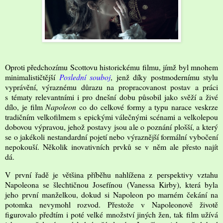
Oproti předchozímu Scottovu historickému filmu, jímž byl mnohem
minimalističtější
Poslední souboj
, jenž díky postmodernímu stylu
vyprávění, výraznému důrazu na propracovanost postav a práci
s tématy relevantními i pro dnešní dobu působil jako svěží a živé
dílo, je film
Napoleon
co do celkové formy a typu narace veskrze
tradičním velkofilmem s epickými válečnými scénami a velkolepou
dobovou výpravou, jehož postavy jsou ale o poznání plošší, a který
se o jakékoli nestandardní pojetí nebo výraznější formální vybočení
nepokouší. Několik inovativních prvků se v něm ale přesto najít
dá.
V první řadě je většina příběhu nahlížena z perspektivy vztahu
Napoleona se šlechtičnou Josefínou (Vanessa Kirby), která byla
jeho první manželkou, dokud si Napoleon po marném čekání na
potomka nevymohl rozvod. Přestože v Napoleonově životě
figurovalo předtím i poté velké množství jiných žen, tak film užívá