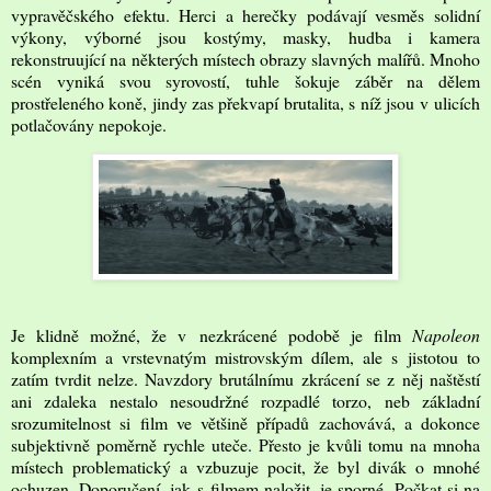
vypravěčského efektu. Herci a herečky podávají vesměs solidní
výkony, výborné jsou kostýmy, masky, hudba i kamera
rekonstruující na některých místech obrazy slavných malířů. Mnoho
scén vyniká svou syrovostí, tuhle šokuje záběr na dělem
prostřeleného koně, jindy zas překvapí brutalita, s níž jsou v ulicích
potlačovány nepokoje.
Je klidně možné, že v nezkrácené podobě je film
Napoleon
komplexním a vrstevnatým mistrovským dílem, ale s jistotou to
zatím tvrdit nelze. Navzdory brutálnímu zkrácení se z něj naštěstí
ani zdaleka nestalo nesoudržné rozpadlé torzo, neb základní
srozumitelnost si film ve většině případů zachovává, a dokonce
subjektivně poměrně rychle uteče. Přesto je kvůli tomu na mnoha
místech problematický a vzbuzuje pocit, že byl divák o mnohé
ochuzen. Doporučení, jak s filmem naložit, je sporné. Počkat si na