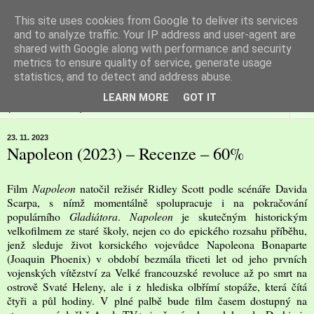
This site uses cookies from Google to deliver its services
Filmspot
and to analyze traffic. Your IP address and user-agent are
shared with Google along with performance and security
metrics to ensure quality of service, generate usage
Recenze Honzy Vargy na filmové novinky v kinech
statistics, and to detect and address abuse.
LEARN MORE
GOT IT
▼
23. 11. 2023
Napoleon (2023) – Recenze – 60%
Film
Napoleon
natočil režisér Ridley Scott podle scénáře Davida
Scarpa, s nímž momentálně spolupracuje i na pokračování
populárního
Gladiátora
.
Napoleon
je skutečným historickým
velkofilmem ze staré školy, nejen co do epického rozsahu příběhu,
jenž sleduje život korsického vojevůdce Napoleona Bonaparte
(Joaquin Phoenix) v období bezmála třiceti let od jeho prvních
vojenských vítězství za Velké francouzské revoluce až po smrt na
ostrově Svaté Heleny, ale i z hlediska olbřímí stopáže, která čítá
čtyři a půl hodiny. V plné palbě bude film časem dostupný na