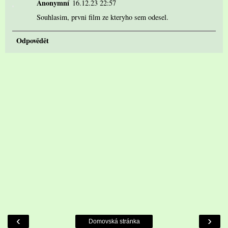
Anonymní
16.12.23 22:57
Souhlasim, prvni film ze kteryho sem odesel.
Odpovědět
‹
›
Domovská stránka