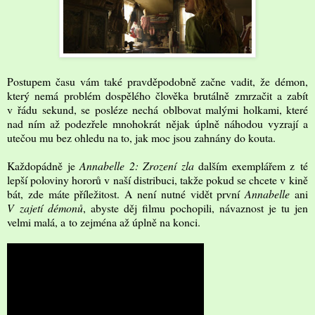
Postupem času vám také pravděpodobně začne vadit, že démon,
který nemá problém dospělého člověka brutálně zmrzačit a zabít
v řádu sekund, se posléze nechá oblbovat malými holkami, které
nad ním až podezřele mnohokrát nějak úplně náhodou vyzrají a
utečou mu bez ohledu na to, jak moc jsou zahnány do kouta.
Každopádně je
Annabelle 2: Zrození zla
dalším exemplářem z té
lepší poloviny hororů v naší distribuci, takže pokud se chcete v kině
bát, zde máte příležitost. A není nutné vidět první
Annabelle
ani
V zajetí démonů
, abyste děj filmu pochopili, návaznost je tu jen
velmi malá, a to zejména až úplně na konci.