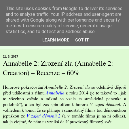
This site uses cookies from Google to deliver its services
Filmspot
and to analyze traffic. Your IP address and user-agent are
shared with Google along with performance and security
metrics to ensure quality of service, generate usage
Recenze Honzy Vargy na filmové novinky v kinech
statistics, and to detect and address abuse.
LEARN MORE
GOT IT
▼
11. 8. 2017
Annabelle 2: Zrození zla (Annabelle 2:
Creation) – Recenze – 60%
Hororové pokračování
Annabelle 2: Zrození zla
se odehrává dějově
před událostmi z filmu
Annabelle
z roku 2014 (je to takové to „jak
to všechno začalo a odkud se vzala ta strašidelná panenka a
podobně“), a ten byl zas spin-offem k hororu
V zajetí démonů
. A
vzhledem k tomu, že se plánuje i samostatný film s tou démonickou
jeptiškou ze
V zajetí démonů 2
(a v tomhle filmu je na ni odkaz),
tak je zřejmé, že nám tu vzniká další provázaný filmový svět.