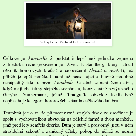
Zdroj fotek: Vertical Entertainment
Celkově je
Annabelle 2
podstatně lepší než jednička zejména
z hlediska režie (režisérem je David. F. Sandberg, který natočil
několik hororových kraťasů a celovečerní
Zhasni a zemřeš
), leč
příběh je opět poněkud fádní až neexistující a hlavně podobně
nenápaditý jako u první
Annabelle
. Ostatně se není čemu divit,
když mají oba filmy stejného scenáristu, konzistentně nevýrazného
Garyho Daumermana, jehož filmografie obvykle kvalitativně
nepřesahuje kategorii hororových slátanin céčkového kalibru.
Tentokrát jde o to, že půltucet různě starých dívek ze sirotčince je
spolu s vychovatelkou ubytován na odlehlé farmě u dvou manželů,
jimž před lety zemřela dcerka. Dům je starý a prostorný, jsou v něm
strašidelná zákoutí a zamčený dětský pokoj, do něhož se nesmí