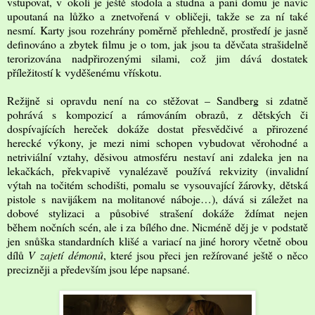
vstupovat, v okolí je ještě stodola a studna a paní domu je navíc
upoutaná na lůžko a znetvořená v obličeji, takže se za ní také
nesmí. Karty jsou rozehrány poměrně přehledně, prostředí je jasně
definováno a zbytek filmu je o tom, jak jsou ta děvčata strašidelně
terorizována nadpřirozenými silami, což jim dává dostatek
příležitostí k vyděšenému vřískotu.
Režijně si opravdu není na co stěžovat – Sandberg si zdatně
pohrává s kompozicí a rámováním obrazů, z dětských či
dospívajících hereček dokáže dostat přesvědčivé a přirozené
herecké výkony, je mezi nimi schopen vybudovat věrohodné a
netriviální vztahy, děsivou atmosféru nestaví ani zdaleka jen na
lekačkách, překvapivě vynalézavě používá rekvizity (invalidní
výtah na točitém schodišti, pomalu se vysouvající žárovky, dětská
pistole s navijákem na molitanové náboje…), dává si záležet na
dobové stylizaci a působivé strašení dokáže ždímat nejen
během nočních scén, ale i za bílého dne. Nicméně děj je v podstatě
jen snůška standardních klišé a variací na jiné horory včetně obou
dílů
V zajetí démonů
, které jsou přeci jen režírované ještě o něco
precizněji a především jsou lépe napsané.