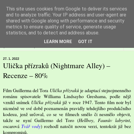
This site uses cookies from Google to deliver its services
Filmspot
and to analyze traffic. Your IP address and user-agent are
shared with Google along with performance and security
metrics to ensure quality of service, generate usage
Recenze Honzy Vargy na filmové novinky v kinech
statistics, and to detect and address abuse.
LEARN MORE
GOT IT
▼
27. 1. 2022
Ulička přízraků (Nightmare Alley) –
Recenze – 80%
Film Guillerma del Tora
Ulička přízraků
je adaptací stejnojmenného
románu spisovatele Williama Lindsayho Greshama, podle nějž
vznikl snímek
Ulička přízraků
již v roce 1947. Tento film noir byl
nicméně ve své době poznamenán pravidly tehdejšího produkčního
kodexu, jenž určoval, co se ve filmech smělo či nesmělo objevit,
takže se nyní Guillermo del Toro (
Hellboy
,
Faunův labyrint
,
oscarová
Tvář vody
) rozhodl natočit novou verzi, tentokrát již bez
kompromisů.