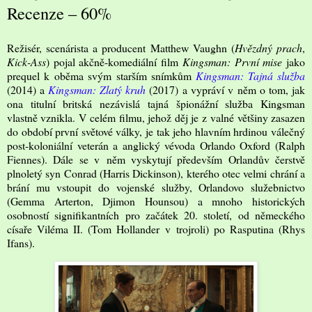
Recenze – 60%
Režisér, scenárista a producent Matthew Vaughn (
Hvězdný prach
,
Kick-Ass
) pojal akčně-komediální film
Kingsman: První mise
jako
prequel k oběma svým starším snímkům
Kingsman: Tajná služba
(2014) a
Kingsman: Zlatý kruh
(2017) a vypráví v něm o tom, jak
ona titulní britská nezávislá tajná špionážní služba Kingsman
vlastně vznikla. V celém filmu, jehož děj je z valné většiny zasazen
do období první světové války, je tak jeho hlavním hrdinou válečný
post-koloniální veterán a anglický vévoda Orlando Oxford (Ralph
Fiennes). Dále se v něm vyskytují především Orlandův čerstvě
plnoletý syn Conrad (Harris Dickinson), kterého otec velmi chrání a
brání mu vstoupit do vojenské služby, Orlandovo služebnictvo
(Gemma Arterton, Djimon Hounsou) a mnoho historických
osobností signifikantních pro začátek 20. století, od německého
císaře Viléma II. (Tom Hollander v trojroli) po Rasputina (Rhys
Ifans).