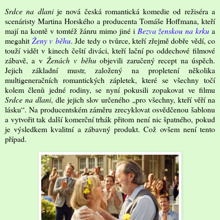
Srdce na dlani
je nová česká romantická komedie od režiséra a
scenáristy Martina Horského a producenta Tomáše Hoffmana, kteří
mají na kontě v tomtéž žánru mimo jiné i
Bezva ženskou na krku
a
megahit
Ženy v běhu
. Jde tedy o tvůrce, kteří zřejmě dobře vědí, co
touží vidět v kinech čeští diváci, kteří lační po oddechové filmové
zábavě, a v
Ženách v běhu
objevili zaručený recept na úspěch.
Jejich základní mustr, založený na propletení několika
multigeneračních romantických zápletek, které se všechny točí
kolem členů jedné rodiny, se nyní pokusili zopakovat ve filmu
Srdce na dlani
, dle jejich slov určeného „pro všechny, kteří věří na
lásku“. Na producentském záměru zrecyklovat osvědčenou šablonu
a vytvořit tak další komerční trhák přitom není nic špatného, pokud
je výsledkem kvalitní a zábavný produkt. Což ovšem není tento
případ.