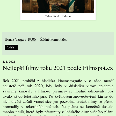
Zdroj fotek: Falcon
Honza Varga
v
19:06
Žádné komentáře:
Sdílet
1. 1. 2022
Nejlepší filmy roku 2021 podle Filmspot.cz
Rok 2021 proběhl z hlediska kinematografie v o něco menší
nejistotě než rok 2020, kdy byly v důsledku virové epidemie
zavírány kinosály a filmové premiéry se houfně odsouvaly, což
trvalo až do letošního jara. Po květnovém znovuotevření kin se do
nich diváci začali vracet sice jen pozvolna, avšak filmy se přesto
hromadily v rekordních počtech. Na plátna se konečně dostalo
mnoho titulů, které byly přesunuty z loňského distribučního plánu