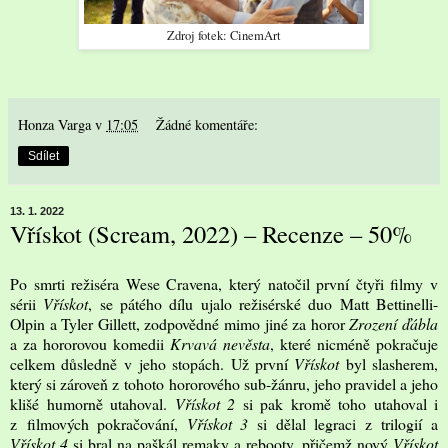
Zdroj fotek: CinemArt
Honza Varga
v
17:05
Žádné komentáře:
Sdílet
13. 1. 2022
Vřískot (Scream, 2022) – Recenze – 50%
Po smrti režiséra Wese Cravena, který natočil první čtyři filmy v
sérii
Vřískot
, se pátého dílu ujalo režisérské duo Matt Bettinelli-
Olpin a Tyler Gillett, zodpovědné mimo jiné za horor
Zrození ďábla
a za hororovou komedii
Krvavá nevěsta
, které nicméně pokračuje
celkem důsledně v jeho stopách. Už první
Vřískot
byl slasherem,
který si zároveň z tohoto hororového sub-žánru, jeho pravidel a jeho
klišé humorně utahoval.
Vřískot 2
si pak kromě toho utahoval i
z filmových pokračování,
Vřískot 3
si dělal legraci z trilogií a
Vřískot 4
si bral na paškál remaky a rebooty, přičemž nový
Vřískot