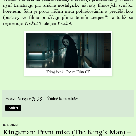
nyní tematizuje pro změnu nostalgické návraty filmových sérií ke
kořenům. Sám je proto něčím mezi pokračováním a předělávkou
(postavy ve filmu používají přímo termín „requel“), a tudíž se
nejmenuje
Vřískot 5
, ale jen
Vřískot
.
Zdroj fotek: Forum Film CZ
Honza Varga
v
20:28
Žádné komentáře:
Sdílet
6. 1. 2022
Kingsman: První mise (The King’s Man) –