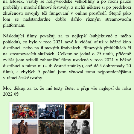
na letošek, vrátily se hollywoodské velkofilmy a po roční pauze
proběhly i mnohé filmové festivaly, z nichž některé si po předchozí
zkušenosti osvojily též fungování v online prostředí. Stejně jako
loni se nadstandardně dobře dařilo různým streamovacím
platformám.
Následující filmy považuji za to nejlepší (subjektivně z mého
pohledu), co bylo v roce 2021 nově k vidění, ať už v běžné kino
distribuci, nebo na filmových festivalech, filmových přehlídkách či
na streamovacích službách. Celkem se jedná o 25 titulů, přičemž
zvlášť jsem seřadil zahraniční filmy uvedené v roce 2021 v běžné
distribuci a mimo ni (+ tři čestné zmínky), což dělá dohromady 20
filmů, a zbylých 5 počinů jsem věnoval tomu nejpovedenějšímu
v rámci české tvorby.
Moc děkuji za to, že mé texty čtete, a přeji vše nejlepší do roku
2022
😊