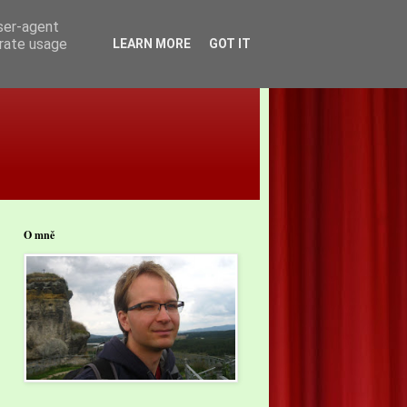
user-agent
erate usage
LEARN MORE
GOT IT
O mně