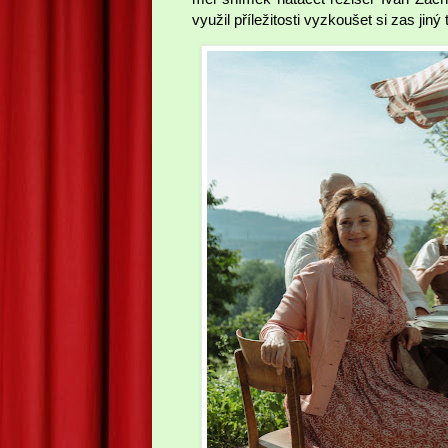
využil příležitosti vyzkoušet si zas jiný