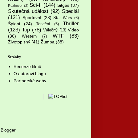
Sci-fi
(144)
Sitges
(37)
Rozhovor
(2)
Skutečná událost
(92)
Speciál
(121)
Sportovní
(28)
Star Wars
(6)
Thriller
Špioni
(24)
Taneční
(6)
(123)
Top
(78)
Video
Válečný
(13)
WTF
(83)
(30)
Western
(7)
Životopisný
(41)
Žumpa
(38)
Stránky
Recenze filmů
O autorovi blogu
Partnerské weby
y
Blogger
.