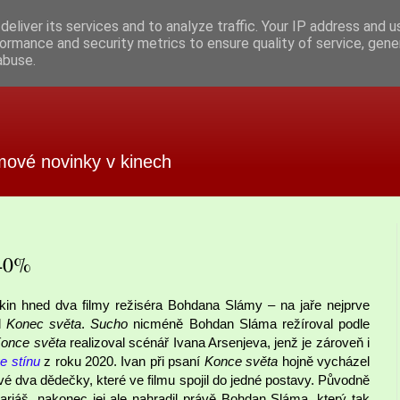
eliver its services and to analyze traffic. Your IP address and 
ormance and security metrics to ensure quality of service, gen
abuse.
mové novinky v kinech
 40%
 kin hned dva filmy režiséra Bohdana Slámy – na jaře nejprve
l
Konec světa
.
Sucho
nicméně Bohdan Sláma režíroval podle
once světa
realizoval scénář Ivana Arsenjeva, jenž je zároveň i
ve stínu
z roku 2020. Ivan při psaní
Konce světa
hojně vycházel
vé dva dědečky, které ve filmu spojil do jedné postavy. Původně
riáš, nakonec jej ale nahradil právě Bohdan Sláma, který tak