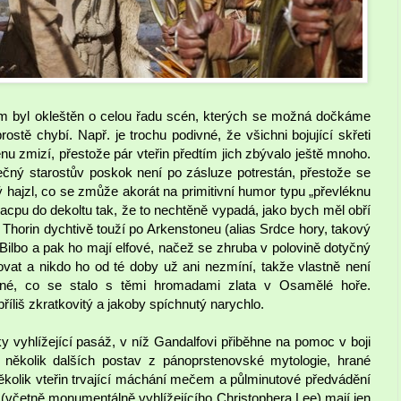
lm byl okleštěn o celou řadu scén, kterých se možná dočkáme
stě chybí. Např. je trochu podivné, že všichni bojující skřeti
u zmizí, přestože pár vteřin předtím jich zbývalo ještě mnoho.
čný starostův poskok není po zásluze potrestán, přestože se
 hajzl, co se zmůže akorát na primitivní humor typu „převléknu
acpu do dekoltu tak, že to nechtěně vypadá, jako bych měl obří
Thorin dychtivě touží po Arkenstoneu (alias Srdce hory, takový
ilbo a pak ho mají elfové, načež se zhruba v polovině dotyčný
ovat a nikdo ho od té doby už ani nezmíní, takže vlastně není
sné, co se stalo s těmi hromadami zlata v Osamělé hoře.
příliš zkratkovitý a jakoby spíchnutý narychlo.
cky vyhlížející pasáž, v níž Gandalfovi přiběhne na pomoc v boji
několik dalších postav z pánoprstenovské mytologie, hrané
několik vteřin trvající máchání mečem a půlminutové předvádění
(včetně monumentálně vyhlížejícího Christophera Lee) mají jen