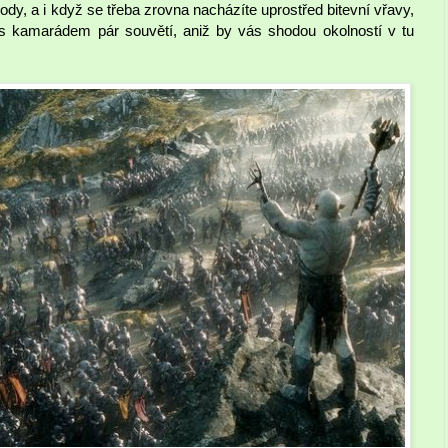
ody, a i když se třeba zrovna nacházíte uprostřed bitevní vřavy,
 s kamarádem pár souvětí, aniž by vás shodou okolností v tu