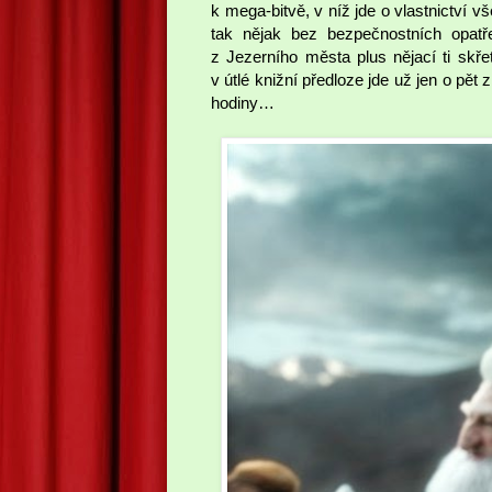
k mega-bitvě, v níž jde o vlastnictví 
tak nějak bez bezpečnostních opatřen
z Jezerního města plus nějací ti skř
v útlé knižní předloze jde už jen o pět
hodiny…