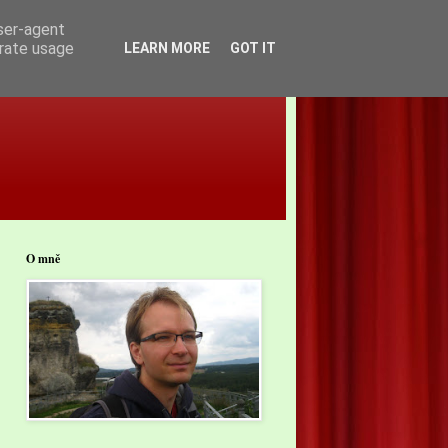
user-agent
erate usage
LEARN MORE
GOT IT
O mně