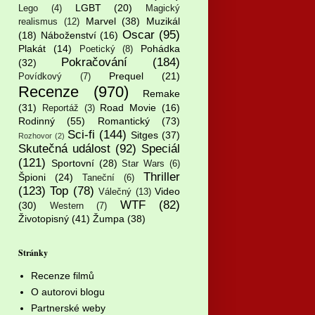
LGBT
(20)
Lego
(4)
Magický
Marvel
(38)
Muzikál
realismus
(12)
Oscar
(95)
(18)
Náboženství
(16)
Plakát
(14)
Pohádka
Poetický
(8)
Pokračování
(184)
(32)
Prequel
(21)
Povídkový
(7)
Recenze
(970)
Remake
(31)
Road Movie
(16)
Reportáž
(3)
Rodinný
(55)
Romantický
(73)
Sci-fi
(144)
Sitges
(37)
Rozhovor
(2)
Skutečná událost
(92)
Speciál
(121)
Sportovní
(28)
Star Wars
(6)
Thriller
Špioni
(24)
Taneční
(6)
(123)
Top
(78)
Video
Válečný
(13)
WTF
(82)
(30)
Western
(7)
Životopisný
(41)
Žumpa
(38)
Stránky
Recenze filmů
O autorovi blogu
Partnerské weby