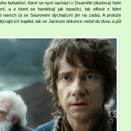
všeho bohatství, které se nyní nachází v Osamělé (doslova) hoře
í, a o které se handrkují jak trpaslíci, tak elfové s lidmi
eti navrch (a se Sauronem dýchajícím jim na záda). A protože
 zbývajících kapitol, tak se Jackson dokonce vešel do dvou a půl