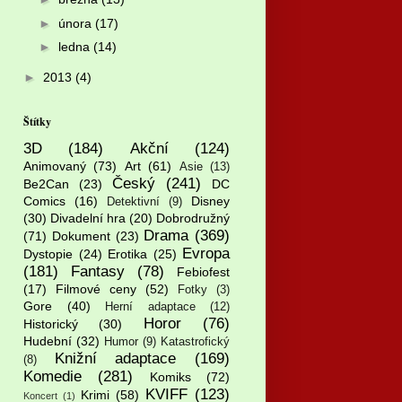
►
února
(17)
►
ledna
(14)
►
2013
(4)
Štítky
3D
(184)
Akční
(124)
Animovaný
(73)
Art
(61)
Asie
(13)
Český
(241)
Be2Can
(23)
DC
Comics
(16)
Disney
Detektivní
(9)
(30)
Divadelní hra
(20)
Dobrodružný
Drama
(369)
(71)
Dokument
(23)
Evropa
Dystopie
(24)
Erotika
(25)
(181)
Fantasy
(78)
Febiofest
(17)
Filmové ceny
(52)
Fotky
(3)
Gore
(40)
Herní adaptace
(12)
Horor
(76)
Historický
(30)
Hudební
(32)
Humor
(9)
Katastrofický
Knižní adaptace
(169)
(8)
Komedie
(281)
Komiks
(72)
KVIFF
(123)
Krimi
(58)
Koncert
(1)