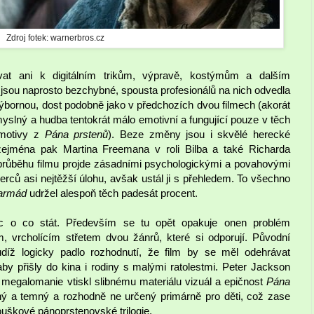
Zdroj fotek: warnerbros.cz
vat ani k digitálním trikům, výpravě, kostýmům a dalším
 jsou naprosto bezchybné, spousta profesionálů na nich odvedla
a výbornou, dost podobně jako v předchozích dvou filmech (akorát
myslný a hudba tentokrát málo emotivní a fungující pouze v těch
 motivy z
Pána prstenů
). Beze změny jsou i skvělé herecké
ejména pak Martina Freemana v roli Bilba a také Richarda
v průběhu filmu projde zásadními psychologickými a povahovými
ců asi nejtěžší úlohu, avšak ustál ji s přehledem. To všechno
 armád
udržel alespoň těch padesát procent.
c o co stát. Především se tu opět opakuje onen problém
m, vrcholícím střetem dvou žánrů, které si odporují. Původní
díž logicky padlo rozhodnutí, že film by se měl odehrávat
y přišly do kina i rodiny s malými ratolestmi. Peter Jackson
egalomanie vtiskl slibnému materiálu vizuál a epičnost
Pána
sný a temný a rozhodně ne určený primárně pro děti, což zase
ouškové pánoprstenovské trilogie.