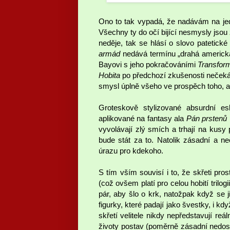
Ono to tak vypadá, že nadávám na jedn
Všechny ty do očí bijící nesmysly jsou 
neděje, tak se hlásí o slovo patetické
armád
nedává termínu „drahá americká 
Bayovi s jeho pokračováními
Transfor
Hobita
po předchozí zkušenosti nečekát
smysl úplně všeho ve prospěch toho, a
Groteskově stylizované absurdní 
aplikované na fantasy ala
Pán prstenů
vyvolávají zlý smích a trhají na kusy 
bude stát za to. Natolik zásadní a
úrazu pro kdekoho.
S tím vším souvisí i to, že skřeti pr
(což ovšem platí pro celou hobití trilogi
pár, aby šlo o krk, natožpak když se 
figurky, které padají jako švestky, i 
skřetí velitele nikdy nepředstavují re
životy postav (poměrně zásadní nedosta