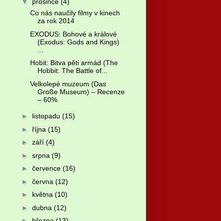
▼
prosince
(4)
Co nás naučily filmy v kinech
za rok 2014
EXODUS: Bohové a králové
(Exodus: Gods and Kings)
...
Hobit: Bitva pěti armád (The
Hobbit: The Battle of...
Velkolepé muzeum (Das
Große Museum) – Recenze
– 60%
►
listopadu
(15)
►
října
(15)
►
září
(4)
►
srpna
(9)
►
července
(16)
►
června
(12)
►
května
(10)
►
dubna
(12)
►
března
(13)