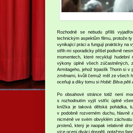
Rozhodně se nebudu příliš vyjadřo
technickým aspektům filmu, protože ty
vynikající práci a fungují prakticky n
střih mi sporadicky přišel podivně nes
momentech, které recyklují hudební
výkony úplně všech zúčastněných, z
Armitageho, jehož trpaslík Thorin si 
změnami, kvůli čemuž měl ze všech her
oceňuji a díky tomu si
Hobit: Bitva pěti
Po obsahové stránce totiž není mo
s rozhodnutím vyjít vstříc úplně vše
knížka je taková dětská pohádka, tu
v podobně rozverném duchu, hlavně ab
nicméně ve svém obvyklém záchvatu m
prstenů
, který je naopak relativně dr
více ocení diváci dospělí, potažmo fan