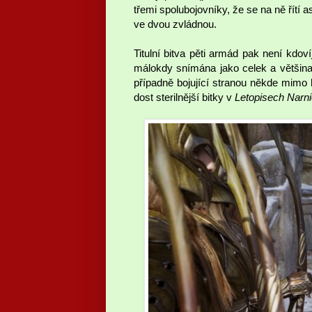
třemi spolubojovníky, že se na ně řítí a
ve dvou zvládnou.
Titulní bitva pěti armád pak není kdoví
málokdy snímána jako celek a většina 
případně bojující stranou někde mimo 
dost sterilnější bitky v
Letopisech Narn