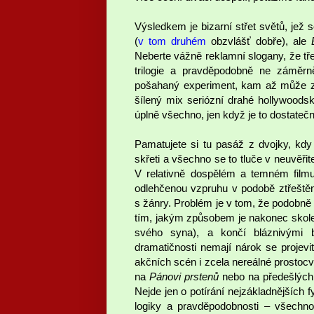
Výsledkem je bizarní střet světů, jež 
(
v tom druhém
obzvlášť dobře), ale
Neberte vážně reklamní slogany, že třetí
trilogie a pravděpodobně ne záměrn
pošahaný experiment, kam až může zají
šílený mix seriózní drahé hollywoods
úplně všechno, jen když je to dostatečn
Pamatujete si tu pasáž z dvojky, kdy t
skřeti a všechno se to tluče v neuvěři
V relativně dospělém a temném filmu 
odlehčenou vzpruhu v podobě ztřeštěn
s žánry. Problém je v tom, že podobně 
tím, jakým způsobem je nakonec skolen
svého syna), a končí bláznivými b
dramatičnosti nemají nárok se projevit
akčních scén i zcela nereálné prostocv
na
Pánovi prstenů
nebo na předešlých
Nejde jen o potírání nejzákladnějších 
logiky a pravděpodobnosti – všechn