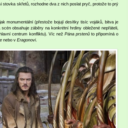
si stovka skřetů, rozhodne dva z nich poslat pryč, protože to prý
jak monumentální (přestože bojují desítky tisíc vojáků, bitva je
scén obsahuje záběry na konkrétní hrdiny obležené nepřáteli,
hlavní centrum konfliktu). Víc než
Pána prstenů
to připomíná o
ie
nebo v
Eragonovi
.