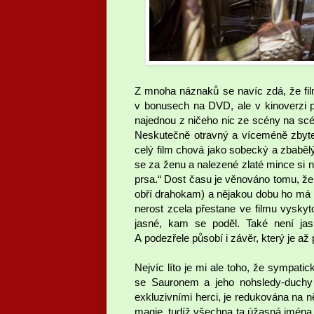
Z mnoha náznaků se navíc zdá, že fi
v bonusech na DVD, ale v kinoverzi pro
najednou z ničeho nic ze scény na scén
Neskutečně otravný a víceméně zbyte
celý film chová jako sobecký a zbabělý
se za ženu a nalezené zlaté mince si n
prsa.“ Dost času je věnováno tomu, že 
obří drahokam) a nějakou dobu ho má B
nerost zcela přestane ve filmu vyskyt
jasné, kam se poděl. Také není ja
A podezřele působí i závěr, který je až 
Nejvíc líto je mi ale toho, že sympati
se Sauronem a jeho nohsledy-duchy 
exkluzivními herci, je redukována na 
magie, tudíž všechna ta úžasná jména 