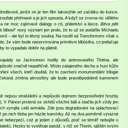
otlivosti, jenže on je ten film takovýhle od začátku do konce.
zoufale přehnané a je jich spousta. A když se zrovna nic ulítlého
 a ne moc zajímavé dialogy o cti, přátelství a lásce.
Bitva pěti
blbost“ nový význam jen proto, že to už se podařilo Michaelu
merů
– ale byl to těsný souboj. Na rozdíl od
Transformers
však u
e, že vám bude naservírována primitivní blbůstka, co potlačuje
by to vypadalo dobře na plátně.
eskapády se Jacksonovi hodily do animovaného
Tintina
, ale
působí značně nepatřičně. Místo zatajeného dechu a husí kůže
přání všech, kteří doufali, že to završení monumentální trilogie
 nečekaná změna atmosféry ale bude pravděpodobně kamenem
ostě nejsou strašidelní a nepůsobí dojmem bezprostřední hrozby
i). V
Pánovi prstenů
se skřetů všichni báli a stačilo jich vždy jen
jich vyrojila celá armáda. Zde jsou degradováni na splachovací
když po nich třeba jen házíte kamínky. Až na dva poměrně výrazné
álné nebezpečí, což je jeden z důvodů, proč se téměř nebojíte o
tek). Hezky to vystihuje pasáž, v níž se Thorin, ujištěn svými