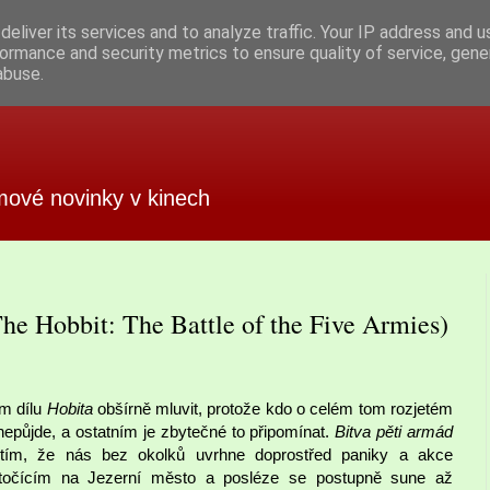
eliver its services and to analyze traffic. Your IP address and 
ormance and security metrics to ensure quality of service, gen
abuse.
mové novinky v kinech
The Hobbit: The Battle of the Five Armies)
ím dílu
Hobita
obšírně mluvit, protože kdo o celém tom rozjetém
nepůjde, a ostatním je zbytečné to připomínat.
Bitva pěti armád
 tím, že nás bez okolků uvrhne doprostřed paniky a akce
očícím na Jezerní město a posléze se postupně sune až