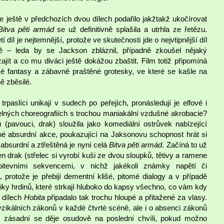
se ještě v předchozích dvou dílech podařilo jakžtakž ukočírovat
Bitva pěti armád
se už definitivně splašila a utrhla ze řetězu.
 díl je nejtemnější, protože ve skutečnosti jde o nejvtipnější díl
ě – leda by se Jackson zbláznil, případně zkoušel nějaký
t a co mu diváci ještě dokážou zbaštit. Film totiž připomíná
ké fantasy a zábavně praštěné grotesky, ve které se kašle na
ě zběsilé.
rpaslíci unikají v sudech po peřejích, pronásledují je elfové i
telných choreografiích s trochou maniakální vzdušné akrobacie?
(pavouci, drak) sloužila jako komediální ostrůvek nabízející
é absurdní akce, poukazující na Jaksonovu schopnost hrát si
absurdní a ztřeštěná je nyní celá
Bitva pěti armád
. Začíná to už
 drak (střelec si vyrobí kuši ze dvou sloupků, tětivy a ramene
itevními sekvencemi, v nichž jakékoli známky napětí či
, protože je přebijí dementní klišé, pitomé dialogy a v případě
iky hrdinů, které strkají hluboko do kapsy všechno, co vám kdy
 dílech
Hobita
připadalo tak trochu hloupé a přitažené za vlasy.
fyzikálních zákonů v každé čtvrté scéně, ale i o absenci zákonů
o zásadní se děje osudově na poslední chvíli, pokud možno