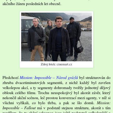
akčního žánru posledních let obecně.
Zdroj fotek: cinemart.cz
Předchozí
Mission: Impossible – Národ grázlů
byl strukturován do
zhruba dvacetiminutových segmentů, z nichž každý byl završen
velkolepou akcí, a ty segmenty dohromady tvořily jednotný dějový
oblouk celého filmu. Trochu neuspokojivý byl akorát závěr, který
nekončil akční scénou, leč prostou konverzací mezi agenty, v níž si
všichni vyříkali, co bylo třeba, a pak se šlo domů.
Mission:
Impossible – Fallout
má v podstatě stejnou strukturu, akorát s tím
rozdílem, že ty akční sekvence jsou ještě podstatně velkolepější a