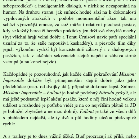
sebeparodické) a inteligentních dialogů, v nichž se nezapomíná na
humor. Na druhou stranu, jak snímek hodně sází na k dokonalosti
vypilovaných atrakcích v podobě monumentální akce, tak mu
schází výraznější emoce, za což může i relativní plochost postav,
kdy se každý herec či herečka prakticky jen drží své obvyklé machy
(byť všichni hrají velmi dobře a Tomu Cruisovi navíc patří speciální
uznání za to, že stále nepoužívá kaskadéry), a přestože film díky
jejich výkonům vydrží být konzistentně zábavný i v dialogových
pasážích, tak v akčních sekvencích stejně napětí a zábava strmě
vstoupá (a na konci nejvíc).
Každopádně je pozoruhodné, jak každé další pokračování
Mission:
Impossible
dokáže být přinejmenším stejně dobré jako jeho
předchůdce (resp. od dvojky dál), případně dokonce lepší. Snímek
Mission: Impossible – Fallout
je hodně podobný
Národu grázlů
, ale
má ještě podstatně lepší akční pasáže, které z něj činí hodně velkou
událost a rozhodně je potřeba vidět je na co největším plátně (a 3D
je bohužel zbytečné a ne moc dobré).
Fallout
je také ze všech dílů
s přehledem nejdelší, ale ty dvě a půl hodiny utečou překvapivě
rychle.
A s trailery je to dnes vážně těžké. Buď prozrazují až příliš, nebo