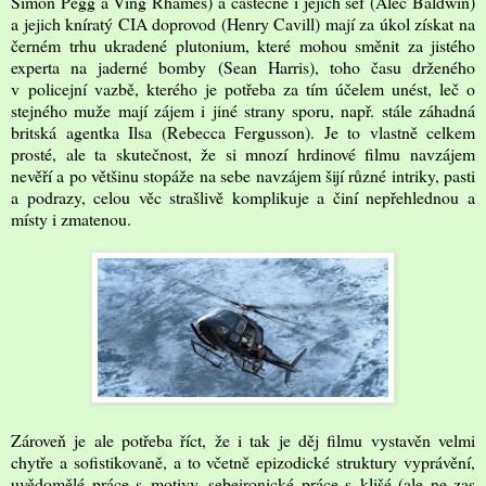
Simon Pegg a Ving Rhames) a částečně i jejich šéf (Alec Baldwin)
a jejich kníratý CIA doprovod (Henry Cavill) mají za úkol získat na
černém trhu ukradené plutonium, které mohou směnit za jistého
experta na jaderné bomby (Sean Harris), toho času drženého
v policejní vazbě, kterého je potřeba za tím účelem unést, leč o
stejného muže mají zájem i jiné strany sporu, např. stále záhadná
britská agentka Ilsa (Rebecca Fergusson). Je to vlastně celkem
prosté, ale ta skutečnost, že si mnozí hrdinové filmu navzájem
nevěří a po většinu stopáže na sebe navzájem šijí různé intriky, pasti
a podrazy, celou věc strašlivě komplikuje a činí nepřehlednou a
místy i zmatenou.
Zároveň je ale potřeba říct, že i tak je děj filmu vystavěn velmi
chytře a sofistikovaně, a to včetně epizodické struktury vyprávění,
uvědomělé práce s motivy, sebeironické práce s klišé (ale ne zas