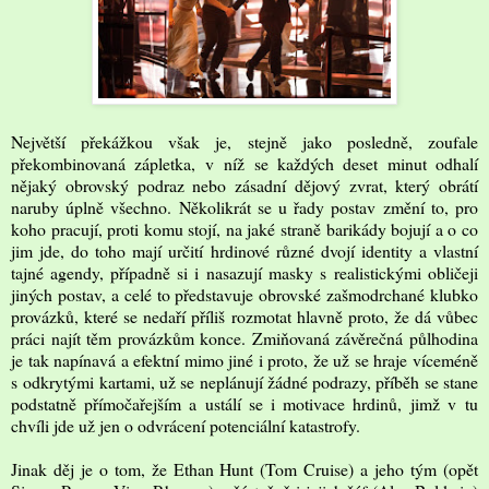
Největší překážkou však je, stejně jako posledně, zoufale
překombinovaná zápletka, v níž se každých deset minut odhalí
nějaký obrovský podraz nebo zásadní dějový zvrat, který obrátí
naruby úplně všechno. Několikrát se u řady postav změní to, pro
koho pracují, proti komu stojí, na jaké straně barikády bojují a o co
jim jde, do toho mají určití hrdinové různé dvojí identity a vlastní
tajné agendy, případně si i nasazují masky s realistickými obličeji
jiných postav, a celé to představuje obrovské zašmodrchané klubko
provázků, které se nedaří příliš rozmotat hlavně proto, že dá vůbec
práci najít těm provázkům konce. Zmiňovaná závěrečná půlhodina
je tak napínavá a efektní mimo jiné i proto, že už se hraje víceméně
s odkrytými kartami, už se neplánují žádné podrazy, příběh se stane
podstatně přímočařejším a ustálí se i motivace hrdinů, jimž v tu
chvíli jde už jen o odvrácení potenciální katastrofy.
Jinak děj je o tom, že Ethan Hunt (Tom Cruise) a jeho tým (opět