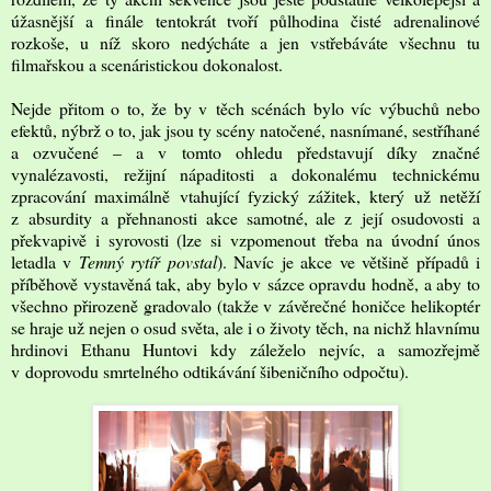
úžasnější a finále tentokrát tvoří půlhodina čisté adrenalinové
rozkoše, u níž skoro nedýcháte a jen vstřebáváte všechnu tu
filmařskou a scenáristickou dokonalost.
Nejde přitom o to, že by v těch scénách bylo víc výbuchů nebo
efektů, nýbrž o to, jak jsou ty scény natočené, nasnímané, sestříhané
a ozvučené – a v tomto ohledu představují díky značné
vynalézavosti, režijní nápaditosti a dokonalému technickému
zpracování maximálně vtahující fyzický zážitek, který už netěží
z absurdity a přehnanosti akce samotné, ale z její osudovosti a
překvapivě i syrovosti (lze si vzpomenout třeba na úvodní únos
letadla v
Temný rytíř povstal
). Navíc je akce ve většině případů i
příběhově vystavěná tak, aby bylo v sázce opravdu hodně, a aby to
všechno přirozeně gradovalo (takže v závěrečné honičce helikoptér
se hraje už nejen o osud světa, ale i o životy těch, na nichž hlavnímu
hrdinovi Ethanu Huntovi kdy záleželo nejvíc, a samozřejmě
v doprovodu smrtelného odtikávání šibeničního odpočtu).