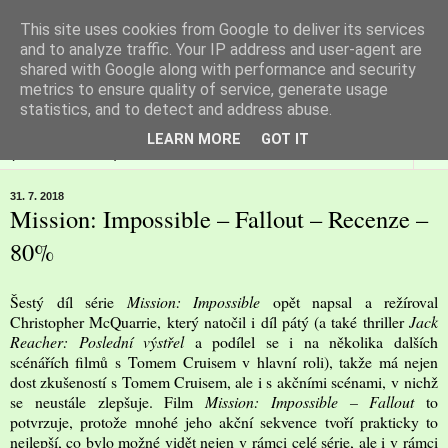
This site uses cookies from Google to deliver its services
Filmspot
and to analyze traffic. Your IP address and user-agent are
shared with Google along with performance and security
metrics to ensure quality of service, generate usage
Recenze Honzy Vargy na filmové novinky v kinech
statistics, and to detect and address abuse.
LEARN MORE
GOT IT
▼
31. 7. 2018
Mission: Impossible – Fallout – Recenze –
80%
Šestý díl série
Mission: Impossible
opět napsal a režíroval
Christopher McQuarrie, který natočil i díl pátý (a také thriller
Jack
Reacher: Poslední výstřel
a
podílel se i na několika dalších
scénářích filmů s Tomem Cruisem v hlavní roli), takže má nejen
dost zkušeností s Tomem Cruisem, ale i s akčními scénami, v nichž
se neustále zlepšuje. Film
Mission: Impossible – Fallout
to
potvrzuje, protože mnohé jeho akční sekvence tvoří prakticky to
nejlepší, co bylo možné vidět nejen v rámci celé série, ale i v rámci