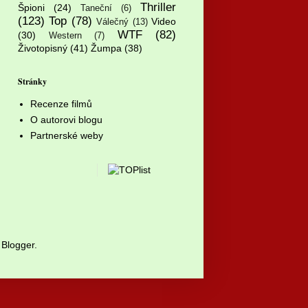
Thriller
Špioni
(24)
Taneční
(6)
(123)
Top
(78)
Video
Válečný
(13)
WTF
(82)
(30)
Western
(7)
Životopisný
(41)
Žumpa
(38)
Stránky
Recenze filmů
O autorovi blogu
Partnerské weby
y
Blogger
.