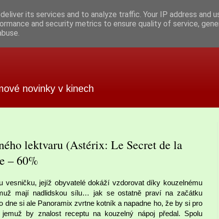
eliver its services and to analyze traffic. Your IP address and 
ormance and security metrics to ensure quality of service, gen
abuse.
mové novinky v kinech
ného lektvaru (Astérix: Le Secret de la
ze – 60%
nu vesničku, jejíž obyvatelé dokáží vzdorovat díky kouzelnému
muž mají nadlidskou sílu… jak se ostatně praví na začátku
dne si ale Panoramix zvrtne kotník a napadne ho, že by si pro
 jemuž by znalost receptu na kouzelný nápoj předal. Spolu