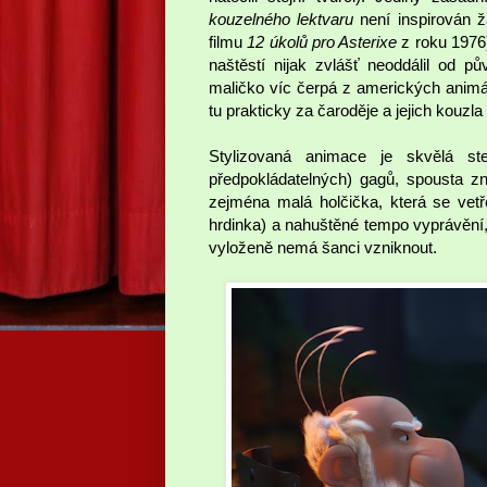
kouzelného lektvaru
není inspirován ž
filmu
12 úkolů pro Asterixe
z roku 1976)
naštěstí nijak zvlášť neoddálil od p
maličko víc čerpá z amerických animák
tu prakticky za čaroděje a jejich kouzla h
Stylizovaná animace je skvělá st
předpokládatelných) gagů, spousta z
zejména malá holčička, která se vetře
hrdinka) a nahuštěné tempo vyprávění
vyloženě nemá šanci vzniknout.