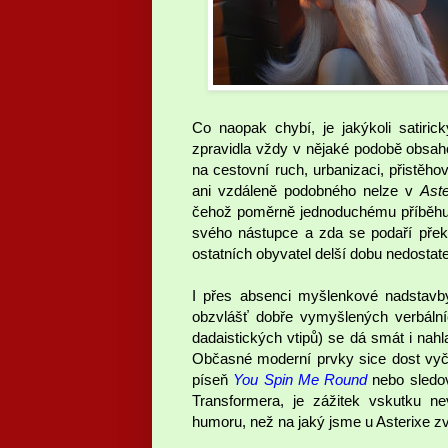
Co naopak chybí, je jakýkoli satiri
zpravidla vždy v nějaké podobě obsaho
na cestovní ruch, urbanizaci, přistěhova
ani vzdáleně podobného nelze v
Aste
čehož poměrně jednoduchému příběhu sc
svého nástupce a zda se podaří překaz
ostatních obyvatel delší dobu nedosta
I přes absenci myšlenkové nadstavby
obzvlášť dobře vymyšlených verbálníc
dadaistických vtipů) se dá smát i nahl
Občasné moderní prvky sice dost vyčn
píseň
You Spin Me Round
nebo sledov
Transformera, je zážitek vskutku n
humoru, než na jaký jsme u Asterixe zvy