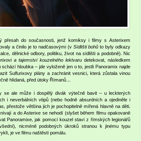
cký přesah do současnosti, jenž komiksy i filmy s Asterixem
valy a činilo je to nadčasovými (v
Sídlišti bohů
to byly odkazy
lce, dělnické odbory, politiku, život na sídlišti a podobně). Nic
rixovi a tajemství kouzelného lektvaru
detekovat, následkem
hází hloubka – jde vyloženě jen o to, jestli Panoramix najde
it Sulfurixovy plány a zachránit vesnici, která zůstala vinou
tečně hlídaná, před útoky Římanů…
 se ale může i dospělý divák výtečně bavit – u leckterých
h i neverbálních vtipů (nebo hodně absurdních a ojediněle i
as, přestože většina jich je pochopitelně mířená hlavně na děti.
ívají a do Asterixe se nehodí (slyšet během filmu opakovaně
at Panoramixe, jak pomocí kouzel staví z římských legionářů
evšední), nicméně podobných úkroků stranou k jinému typu
klí, je ve filmu naštěstí pomálu.