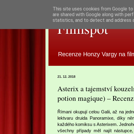
This site uses cookies from Google to d
are shared with Google along with perf
statistics, and to detect and address 
Filmspot
Recenze Honzy Vargy na fil
21. 12. 2018
Asterix a tajemství kouzel
potion magique) – Recen
Římani okupují celou Galii, až na jed
lektvaru druida Panoramixe, díky ně
každého komiksu s Asterixem. Jednoho 
všechny případy měl najít nástupce,