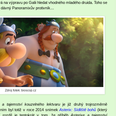
á na výpravu po Galii hledat vhodného mladého druida. Toho se
x, dávný Panoramixův protivník…
Zdroj fotek: bioscop.cz
x a tajemství kouzelného lektvaru
je již druhý trojrozměrně
vním byl totiž v roce 2014 snímek
Asterix: Sídliště bohů
(který
dní rozdíl je tentokrát v tom, že příběh
Asterixe a tajemství