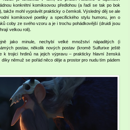
ádnou konkrétní komiksovou předlohou (a řadí se tak po bok
, takže mohl vyprávět prakticky o čemkoli. Výsledný děj se ale
ůvodní komiksové poetiky a specifického stylu humoru, jen o
ů coby ze svého vzoru a je i trochu pohádkovější (druidi jsou
rají velkou roli).
ejně jako minule, nechybí velké množství nápaditých (i
námých postav, několik nových postav (kromě Sulfurixe ještě
 k trojici hrdinů na jejich výpravu – prakticky hlavní ženská
, díky němuž se pořád něco děje a prostor pro nudu tím pádem