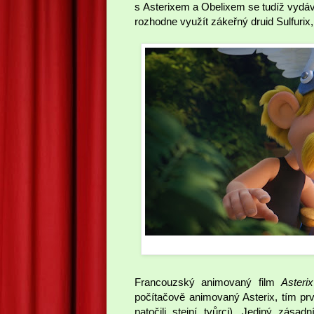
s Asterixem a Obelixem se tudíž vydáv
rozhodne využít zákeřný druid Sulfuri
Francouzský animovaný film
Asteri
počítačově animovaný Asterix, tím pr
natočili stejní tvůrci). Jediný zása