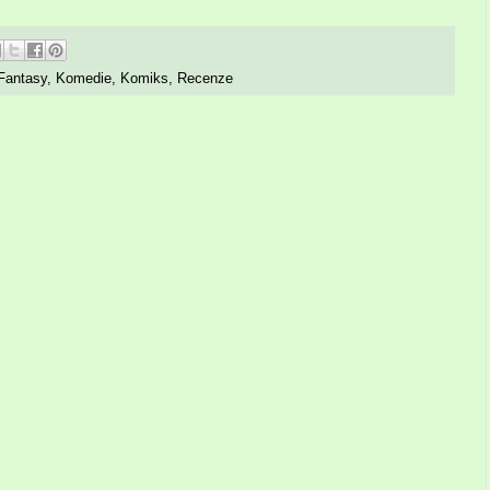
Fantasy
,
Komedie
,
Komiks
,
Recenze