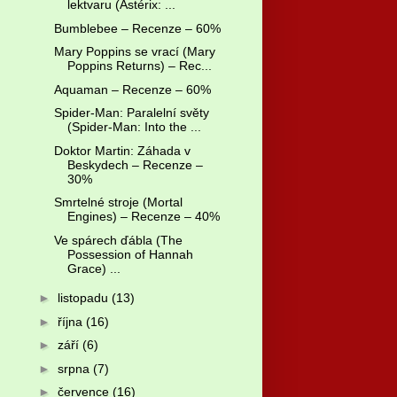
lektvaru (Astérix: ...
Bumblebee – Recenze – 60%
Mary Poppins se vrací (Mary
Poppins Returns) – Rec...
Aquaman – Recenze – 60%
Spider-Man: Paralelní světy
(Spider-Man: Into the ...
Doktor Martin: Záhada v
Beskydech – Recenze –
30%
Smrtelné stroje (Mortal
Engines) – Recenze – 40%
Ve spárech ďábla (The
Possession of Hannah
Grace) ...
►
listopadu
(13)
►
října
(16)
►
září
(6)
►
srpna
(7)
►
července
(16)