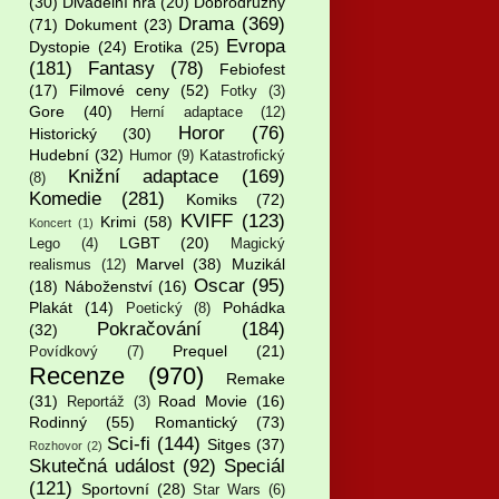
(30)
Divadelní hra
(20)
Dobrodružný
Drama
(369)
(71)
Dokument
(23)
Evropa
Dystopie
(24)
Erotika
(25)
(181)
Fantasy
(78)
Febiofest
(17)
Filmové ceny
(52)
Fotky
(3)
Gore
(40)
Herní adaptace
(12)
Horor
(76)
Historický
(30)
Hudební
(32)
Humor
(9)
Katastrofický
Knižní adaptace
(169)
(8)
Komedie
(281)
Komiks
(72)
KVIFF
(123)
Krimi
(58)
Koncert
(1)
LGBT
(20)
Lego
(4)
Magický
Marvel
(38)
Muzikál
realismus
(12)
Oscar
(95)
(18)
Náboženství
(16)
Plakát
(14)
Pohádka
Poetický
(8)
Pokračování
(184)
(32)
Prequel
(21)
Povídkový
(7)
Recenze
(970)
Remake
(31)
Road Movie
(16)
Reportáž
(3)
Rodinný
(55)
Romantický
(73)
Sci-fi
(144)
Sitges
(37)
Rozhovor
(2)
Skutečná událost
(92)
Speciál
(121)
Sportovní
(28)
Star Wars
(6)