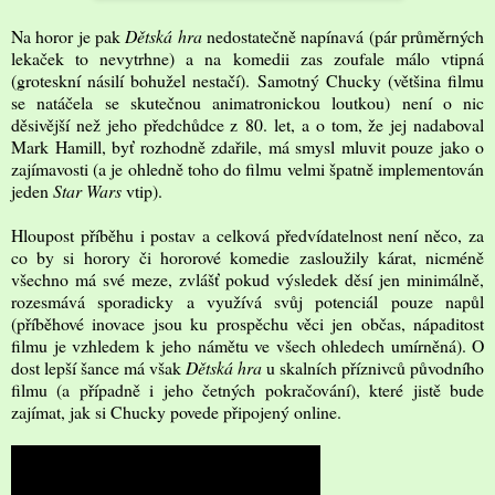
Na horor je pak
Dětská hra
nedostatečně napínavá (pár průměrných
lekaček to nevytrhne) a na komedii zas zoufale málo vtipná
(groteskní násilí bohužel nestačí). Samotný Chucky (většina filmu
se natáčela se skutečnou animatronickou loutkou) není o nic
děsivější než jeho předchůdce z 80. let, a o tom, že jej nadaboval
Mark Hamill, byť rozhodně zdařile, má smysl mluvit pouze jako o
zajímavosti (a je ohledně toho do filmu velmi špatně implementován
jeden
Star Wars
vtip).
Hloupost příběhu i postav a celková předvídatelnost není něco, za
co by si horory či hororové komedie zasloužily kárat, nicméně
všechno má své meze, zvlášť pokud výsledek děsí jen minimálně,
rozesmává sporadicky a využívá svůj potenciál pouze napůl
(příběhové inovace jsou ku prospěchu věci jen občas, nápaditost
filmu je vzhledem k jeho námětu ve všech ohledech umírněná). O
dost lepší šance má však
Dětská hra
u skalních příznivců původního
filmu (a případně i jeho četných pokračování), které jistě bude
zajímat, jak si Chucky povede připojený online.