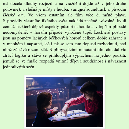
má docela dlouhý rozjezd a na vraždění dojde až v jeho druhé
polovině), a slušná je místy i hudba, variující soundtrack z původní
Dětské hry
. Ve všem ostatním ale film více či méně plave.
S pravidly vlastního fikčního světa nakládá značně svévolně, kvůli
čemuž leckteré dějové aspekty působí nahodile a v lepším případě
nedomyšleně, v horším případě vyloženě tupě. Leckteré postavy
jsou na poměry laciných béčkových hororů celkem dobře zahrané a
v mnohém i napsané, leč i tak se sem tam dopustí rozhodnutí, nad
nímž zůstává rozum stát. S přibývajícími minutami film čím dál víc
ztrácí logiku a stává se přihlouplým výplachem na jedno použití,
jemuž se ve finále rozpadá vnitřní dějová soudržnost i návaznost
jednotlivých scén.