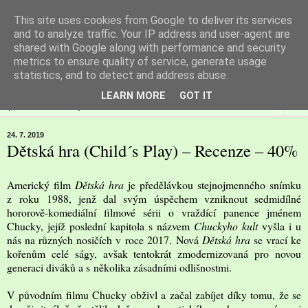
This site uses cookies from Google to deliver its services
Filmspot
and to analyze traffic. Your IP address and user-agent are
shared with Google along with performance and security
metrics to ensure quality of service, generate usage
Recenze Honzy Vargy na filmové novinky v kinech
statistics, and to detect and address abuse.
LEARN MORE
GOT IT
▼
24. 7. 2019
Dětská hra (Child´s Play) – Recenze – 40%
Americký film
Dětská hra
je předělávkou stejnojmenného snímku
z roku 1988, jenž dal svým úspěchem vzniknout sedmidílné
hororově-komediální filmové sérii o vraždící panence jménem
Chucky, jejíž poslední kapitola s názvem
Chuckyho kult
vyšla i u
nás na různých nosičích v roce 2017. Nová
Dětská hra
se vrací ke
kořenům celé ságy, avšak tentokrát zmodernizovaná pro novou
generaci diváků a s několika zásadními odlišnostmi.
V původním filmu Chucky obživl a začal zabíjet díky tomu, že se