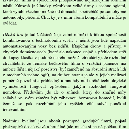
násilí. Zároveň je Chucky výrobkem velké firmy s technologiemi,
která vyrábí všechno možné od domácích spotřebičů po samohybné
automobily, přičemž Chucky je s nimi všemi kompatibilní a může je
ovládat.
Dětská hra
je tudíž částečně (a velmi mírně) i kritikou společnosti
kombinovanou s technofobním sci-fi, v němž jsou lidé napadáni
automatizovanými vozy bez řidičů, létajícími drony a přístroji v
chytrých domácnostech (které ale nakonec stejně s přehledem strčí
do kapsy klasika v podobě ostrého nože či cirkulárky). Je rozhodně
chvalitebné, že remake béčkového filmu o vraždící panence má
ambice šířit i nějaké poselství (byť zaměřené na absurdní strach lidí
z moderních technologií), na druhou stranu je ale v jejich realizaci
poměrně povrchní a průhledný a mnohdy nutí určité technologické
vymoženosti fungovat způsobem, jakým rozhodně fungovat
nemohou. Především jde ale o snímek, který do značné míry
selhává ve svém záměru být zábavnou hororovou komedií, kvůli
čemuž se pak rozebírání jeho vyšších cílů stává poněkud
irelevantním.
Nadmíru kvalitní jsou akorát postupně gradující úmrtí, pojatá
překvapivě dost krvavě a brutálně (ale musíte si na ně počkat, film