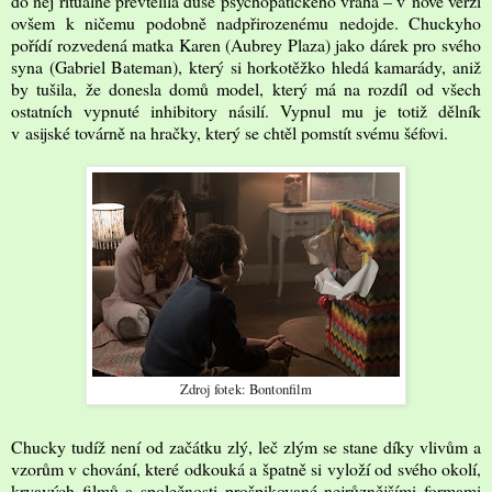
do něj rituálně převtělila duše psychopatického vraha – v nové verzi
ovšem k ničemu podobně nadpřirozenému nedojde. Chuckyho
pořídí rozvedená matka Karen (Aubrey Plaza) jako dárek pro svého
syna (Gabriel Bateman), který si horkotěžko hledá kamarády, aniž
by tušila, že donesla domů model, který má na rozdíl od všech
ostatních vypnuté inhibitory násilí. Vypnul mu je totiž dělník
v asijské továrně na hračky, který se chtěl pomstít svému šéfovi.
Zdroj fotek: Bontonfilm
Chucky tudíž není od začátku zlý, leč zlým se stane díky vlivům a
vzorům v chování, které odkouká a špatně si vyloží od svého okolí,
krvavých filmů a společnosti prošpikované nejrůznějšími formami