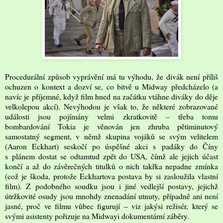
Procedurální způsob vyprávění má tu výhodu, že divák není příliš
ochuzen o kontext a dozví se, co bitvě u Midway předcházelo (a
navíc je příjemné, když film hned na začátku vtáhne diváky do děje
velkolepou akcí). Nevýhodou je však to, že některé zobrazované
události jsou pojímány velmi zkratkovitě – třeba tomu
bombardování Tokia je věnován jen zhruba pětiminutový
samostatný segment, v němž skupina vojáků se svým velitelem
(Aaron Eckhart) seskočí po úspěšné akci s padáky do Číny
s plánem dostat se odtamtud zpět do USA, čímž ale jejich účast
končí a až do závěrečných titulků o nich takřka nepadne zmínka
(což je škoda, protože Eckhartova postava by si zasloužila vlastní
film). Z podobného soudku jsou i jiné vedlejší postavy, jejichž
útržkovité osudy jsou mnohdy znenadání utnuty, případně ani není
jasné, proč ve filmu vůbec figurují – viz jakýsi režisér, který se
svými asistenty pořizuje na Midwayi dokumentární záběry.