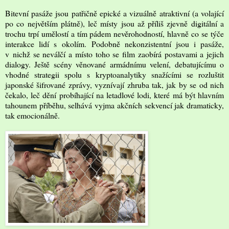
Bitevní pasáže jsou patřičně epické a vizuálně atraktivní (a volající
po co největším plátně), leč místy jsou až příliš zjevně digitální a
trochu trpí umělostí a tím pádem nevěrohodností, hlavně co se týče
interakce lidí s okolím. Podobně nekonzistentní jsou i pasáže,
v nichž se neválčí a místo toho se film zaobírá postavami a jejich
dialogy. Ještě scény věnované armádnímu velení, debatujícímu o
vhodné strategii spolu s kryptoanalytiky snažícími se rozluštit
japonské šifrované zprávy, vyznívají zhruba tak, jak by se od nich
čekalo, leč dění probíhající na letadlové lodi, které má být hlavním
tahounem příběhu, selhává vyjma akčních sekvencí jak dramaticky,
tak emocionálně.