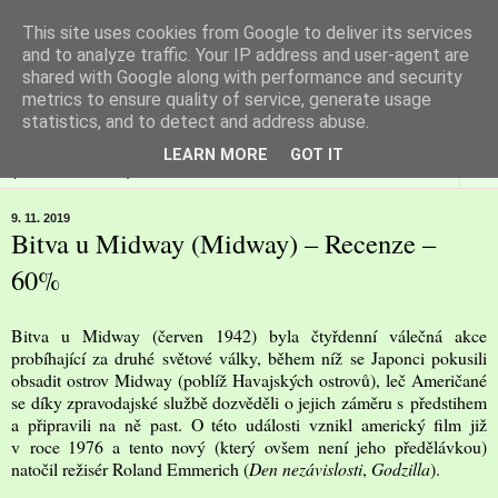
This site uses cookies from Google to deliver its services
Filmspot
and to analyze traffic. Your IP address and user-agent are
shared with Google along with performance and security
metrics to ensure quality of service, generate usage
Recenze Honzy Vargy na filmové novinky v kinech
statistics, and to detect and address abuse.
LEARN MORE
GOT IT
▼
9. 11. 2019
Bitva u Midway (Midway) – Recenze –
60%
Bitva u Midway (červen 1942) byla čtyřdenní válečná akce
probíhající za druhé světové války, během níž se Japonci pokusili
obsadit ostrov Midway (poblíž Havajských ostrovů), leč Američané
se díky zpravodajské službě dozvěděli o jejich záměru s předstihem
a připravili na ně past. O této události vznikl americký film již
v roce 1976 a tento nový (který ovšem není jeho předělávkou)
natočil režisér Roland Emmerich (
Den nezávislosti
,
Godzilla
).