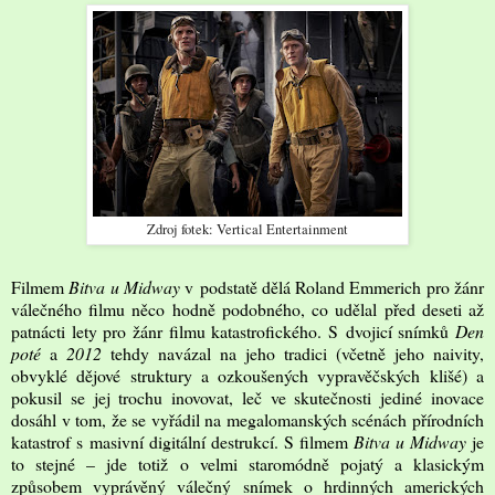
Zdroj fotek: Vertical Entertainment
Filmem
Bitva u Midway
v podstatě dělá Roland Emmerich pro žánr
válečného filmu něco hodně podobného, co udělal před deseti až
patnácti lety pro žánr filmu katastrofického. S dvojicí snímků
Den
poté
a
2012
tehdy navázal na jeho tradici (včetně jeho naivity,
obvyklé dějové struktury a ozkoušených vypravěčských klišé) a
pokusil se jej trochu inovovat, leč ve skutečnosti jediné inovace
dosáhl v tom, že se vyřádil na megalomanských scénách přírodních
katastrof s masivní digitální destrukcí. S filmem
Bitva u Midway
je
to stejné – jde totiž o velmi staromódně pojatý a klasickým
způsobem vyprávěný válečný snímek o hrdinných amerických