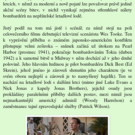
letcích, v němž za moderní a nově pojaté lze považovat právě jedině
akční scény bitev, v nichž vynikají zejména střemhlavé nálety
bombardérů na nepřátelské letadlové lodě.
Jistý podíl na tom má jistě i scénář, za nímž stojí na poli
celovečerního filmu debutující televizní scenárista Wes Tooke. Ten
k vyprávění příběhu o známém japonsko-americkém konfliktu
přistupuje velmi zeširoka – snímek začíná už útokem na Pearl
Harbor (prosinec 1941), pokračuje bombardováním Tokia (duben
1942) a k samotné bitvě u Midway v něm dochází až v jeho druhé
polovině. Jeho hlavním hrdinou je pilot bombardéru Dick Best (Ed
Skrein), jehož jméno je zároveň shrnutím jeho charakteru (je ve
svém oboru nejlepší a zároveň je to namyšlený hajzlík). Ten se
nachází na letadlové lodi s dalšími letci (mimo jiné Luke Evans a
Nick Jonas z kapely Jonas Brothers), jejichž osudy jsou
prokládány paralelními příběhy dalších postav, mezi nimiž jsou
nejmarkantnější americký admirál (Woody Harrelson) a
zaměstnanec tajné zpravodajské služby (Patrick Wilson).