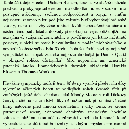
Tahle část děje v čele s Dickem Bestem, jenž se ve službě okázale
předvádí a překypuje sebevědomím a odhodláním, leč v soukromí si
postupně uvědomuje svěřenou zodpovědnost a bojuje s vnitřní
nejistotou, zatímco piloti pod jeho velením buď vykonávají hrdinské
skutky, nebo dost zbytečně umírají kvůli nepodařenému startu a
následnému pádu letadla do vody přes okraj ranveje, totiž dojíždí na
nezajímavé, vzájemně zaměnitelné a povětšinou jen letmo načrtnuté
postavy, z nichž se navíc hlavní hrdina v podání přehrávajícího a
nevhodně obsazeného Eda Skreina bohužel řadí mezi ty nejméně
sympatické (a naopak zdaleka nejpozoruhodnější je Dennis Quaid
v okrajové roličce důstojníka). Moc nepomáhá ani generická
patetická hudba Emmerichových dvorních skladatelů Haralda
Klosera a Thomase Wankera.
Převážně sympaticky tudíž
Bitva u Midway
vyznívá především díky
výkonům některých herců ve vedlejších rolích (kromě těch již
zmíněných ještě třeba charismatická Mandy Moore v roli Dickovy
ženy), určitému staromilství, díky němuž snímek připomíná válečné
filmy natočené před mnoha desetiletími, i díky tomu, že kromě
patriotistické roviny věnované chrabrým americkým hochům
snímek nahlíží na celou událost zároveň i z pohledu Japonců, které
vykresluje jako důstojné bojovníky se silným smyslem pro osobní
čest. Solidně realizovaný válečný film tudíž za mírně nadprůměrný