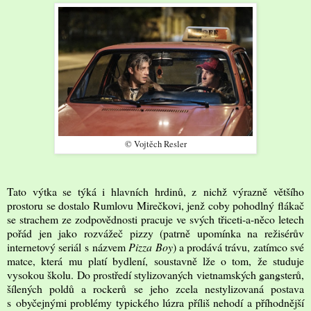
© Vojtěch Resler
Tato výtka se týká i hlavních hrdinů, z nichž výrazně většího
prostoru se dostalo Rumlovu Mirečkovi, jenž coby pohodlný flákač
se strachem ze zodpovědnosti pracuje ve svých třiceti-a-něco letech
pořád jen jako rozvážeč pizzy (patrně upomínka na režisérův
internetový seriál s názvem
Pizza Boy
) a prodává trávu, zatímco své
matce, která mu platí bydlení, soustavně lže o tom, že studuje
vysokou školu. Do prostředí stylizovaných vietnamských gangsterů,
šílených poldů a rockerů se jeho zcela nestylizovaná postava
s obyčejnými problémy typického lúzra příliš nehodí a příhodnější