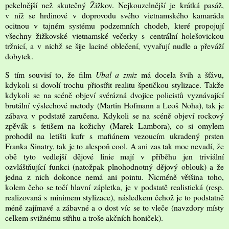
pekelnější než skutečný Žižkov. Nejkouzelnější je krátká pasáž,
v níž se hrdinové v doprovodu svého vietnamského kamaráda
ocitnou v tajném systému podzemních chodeb, které propojují
všechny žižkovské vietnamské večerky s centrální holešovickou
tržnicí, a v nichž se šije laciné oblečení, vyvařují nudle a převáží
dobytek.
S tím souvisí to, že film
Ubal a zmiz
má docela švih a šťávu,
kdykoli si dovolí trochu přiostřit realitu špetičkou stylizace. Takže
kdykoli se na scéně objeví svérázná dvojice policistů vyznávající
brutální výslechové metody (Martin Hofmann a Leoš Noha), tak je
zábava v podstatě zaručena. Kdykoli se na scéně objeví rockový
zpěvák s fetišem na kožichy (Marek Lambora), co si omylem
prohodil na letišti kufr s mafiánem vezoucím ukradený prsten
Franka Sinatry, tak je to alespoň cool. A ani zas tak moc nevadí, že
obě tyto vedlejší dějové linie mají v příběhu jen triviální
ozvláštňující funkci (natožpak plnohodnotný dějový oblouk) a že
jedna z nich dokonce nemá ani pointu. Nicméně většina toho,
kolem čeho se točí hlavní zápletka, je v podstatě realistická (resp.
realizovaná s minimem stylizace), následkem čehož je to podstatně
méně zajímavé a zábavné a o dost víc se to vleče (navzdory místy
celkem svižnému střihu a troše akčních honiček).