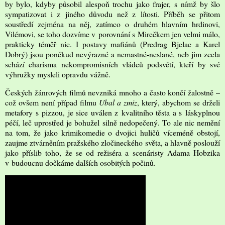
by bylo, kdyby působil alespoň trochu jako frajer, s nímž by šlo
sympatizovat i z jiného důvodu než z lítosti. Příběh se přitom
soustředí zejména na něj, zatímco o druhém hlavním hrdinovi,
Vilémovi, se toho dozvíme v porovnání s Mirečkem jen velmi málo,
prakticky téměř nic. I postavy mafiánů (Predrag Bjelac a Karel
Dobrý) jsou poněkud nevýrazné a nemastné-neslané, neb jim zcela
schází charisma nekompromisních vládců podsvětí, kteří by své
výhružky mysleli opravdu vážně.
Českých žánrových filmů nevzniká mnoho a často končí žalostně –
což ovšem není případ filmu
Ubal a zmiz
, který, abychom se drželi
metafory s pizzou, je sice uválen z kvalitního těsta a s láskyplnou
péčí, leč uprostřed je bohužel silně nedopečený. To ale nic nemění
na tom, že jako krimikomedie o dvojici huličů víceméně obstojí,
zaujme ztvárněním pražského zločineckého světa, a hlavně poslouží
jako příslib toho, že se od režiséra a scenáristy Adama Hobzika
v budoucnu dočkáme dalších osobitých počinů.