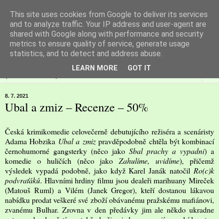
This site uses cookies from Google to deliver its services
Filmspot
and to analyze traffic. Your IP address and user-agent are
shared with Google along with performance and security
metrics to ensure quality of service, generate usage
Recenze Honzy Vargy na filmové novinky v kinech
statistics, and to detect and address abuse.
LEARN MORE
GOT IT
▼
8. 7. 2021
Ubal a zmiz – Recenze – 50%
Česká krimikomedie celovečerně debutujícího režiséra a scenáristy
Adama Hobzika
Ubal a zmiz
pravděpodobně chtěla být kombinací
černohumorné gangsterky (něco jako
Sbal prachy a vypadni
) a
komedie o huličích (něco jako
Zahulíme, uvidíme
), přičemž
výsledek vypadá podobně, jako když Karel Janák natočil
Ro(c)k
podvraťáků
. Hlavními hrdiny filmu jsou dealeři marihuany Mireček
(Matouš Ruml) a Vilém (Janek Gregor), kteří dostanou lákavou
nabídku prodat veškeré své zboží obávanému pražskému mafiánovi,
zvanému Bulhar. Zrovna v den předávky jim ale někdo ukradne