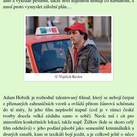
auto a vykrade pěstírnu, takže hoši najednou nemají co nabídnout, a
musí proto vymyslet záložní plán…
© Vojtěch Resler
Adam Hobzik je rozhodně talentovaný filmař, který se nebojí čerpat
z přiznaných zahraničních vzorů a ovládá přitom žánrová schémata
do té míry, že jeho film nepůsobí trapně (což je v rámci české
tvorby docela velká zásluha samo o sobě). Navíc má i cit pro
atmosféru konkrétních lokací, takže např. Žižkov (kde se skoro celý
film odehrává) v jeho podání působí jako semeniště kriminálníků a
drsných ranařů, kam se taxikáři bojí jezdit, a je celkově ještě o něco