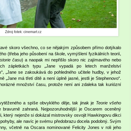
Zdroj fotek: cinemart.cz
utavé skoro všechno, co se nějakým způsobem přímo dotýkalo
 (třeba jeho působení na škole, vymýšlení fyzikálních teorií,
storie času
) a naopak mi nepřišlo skoro nic zajímavého nebo
ch zápletkách typu „Jane vypadá po letech manželství
, „Jane se zakoukává do pohledného učitele hudby, v jehož
ě „Jane má třetí dítě a není úplně jasné, jestli je Stephenovo“.
horázné množství času, protože není ani zdaleka tak kuriózní
vytěženého a spíše obvyklého děje, tak jinak je
Teorie všeho
e bravurně zahraná. Nejpozoruhodnější je Oscarem oceněný
, který nejenže si dokázal mistrovsky osvojit Hawkingovu dikci
 pohyby, ale navíc je svému předobrazu docela podobný. Svým
hny, včetně na Oscara nominované Felicity Jones v roli jeho