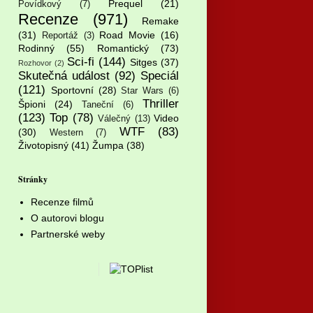
Prequel
(21)
Povídkový
(7)
Recenze
(971)
Remake
(31)
Road Movie
(16)
Reportáž
(3)
Rodinný
(55)
Romantický
(73)
Sci-fi
(144)
Sitges
(37)
Rozhovor
(2)
Skutečná událost
(92)
Speciál
(121)
Sportovní
(28)
Star Wars
(6)
Thriller
Špioni
(24)
Taneční
(6)
(123)
Top
(78)
Video
Válečný
(13)
WTF
(83)
(30)
Western
(7)
Životopisný
(41)
Žumpa
(38)
Stránky
Recenze filmů
O autorovi blogu
Partnerské weby