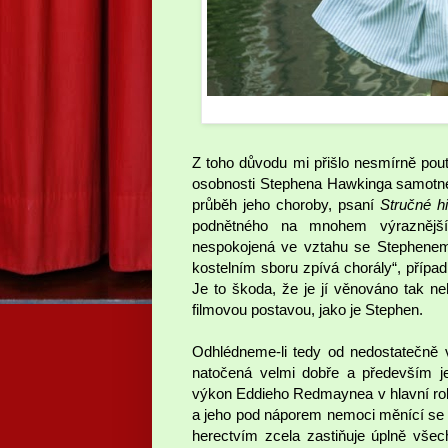
Z toho důvodu mi přišlo nesmírně po
osobnosti Stephena Hawkinga samotného
průběh jeho choroby, psaní
Stručné hi
podnětného na mnohem výraznější
nespokojená ve vztahu se Stephenem“
kostelním sboru zpívá chorály“, případn
Je to škoda, že je jí věnováno tak ne
filmovou postavou, jako je Stephen.
Odhlédneme-li tedy od nedostatečně 
natočená velmi dobře a především j
výkon Eddieho Redmaynea v hlavní roli
a jeho pod náporem nemoci měnící se
herectvím zcela zastiňuje úplně všec