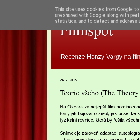
This site uses cookies from Google to d
are shared with Google along with perf
statistics, and to detect and address 
Filmspot
Recenze Honzy Vargy na fil
24. 2. 2015
Teorie všeho (The Theory
Na Oscara za nejlepší film nominova
tom, jak bojoval o život, jak přišel ke 
fyzikální rovnice, která by řešila vše
Snímek je zároveň adaptací autobiogra
a tudíž není divu, že právě jejich vzt