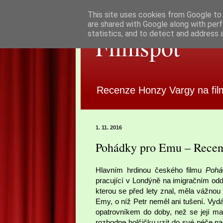
This site uses cookies from Google to d
are shared with Google along with perf
statistics, and to detect and address 
Filmspot
Recenze Honzy Vargy na fil
1. 11. 2016
Pohádky pro Emu – Rece
Hlavním hrdinou českého filmu
Pohá
pracující v Londýně na imigračním odd
kterou se před lety znal, měla vážnou
Emy, o níž Petr neměl ani tušení. Vyd
opatrovníkem do doby, než se její m
rozhodne holčičku vzít do své péče nas