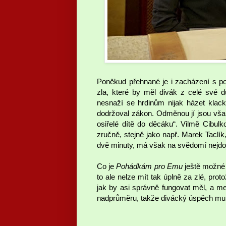
Poněkud přehnané je i zacházení s po
zla, které by měl divák z celé své d
nesnaží se hrdinům nijak házet klac
dodržoval zákon. Odměnou jí jsou však 
osiřelé dítě do děcáku“. Vilmě Cibulko
zručně, stejně jako např. Marek Taclík
dvě minuty, má však na svědomí nejdoj
Co je
Pohádkám pro Emu
ještě možné v
to ale nelze mít tak úplně za zlé, pr
jak by asi správně fungovat měl, a 
nadprůměru, takže divácký úspěch mu 