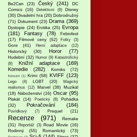
Český
(241)
Be2Can
(23)
DC
Comics
(16)
Disney
Detektivní
(9)
(30)
Divadelní hra
(20)
Dobrodružný
Drama
(369)
(71)
Dokument
(23)
Evropa
Dystopie
(24)
Erotika
(25)
(181)
Fantasy
(78)
Febiofest
(17)
Filmové ceny
(52)
Fotky
(3)
Gore
(41)
Herní adaptace
(12)
Horor
(77)
Historický
(30)
Hudební
(32)
Humor
(9)
Katastrofický
Knižní adaptace
(169)
(8)
Komedie
(282)
Komiks
(72)
KVIFF
(123)
Krimi
(58)
Koncert
(1)
LGBT
(20)
Lego
(4)
Magický
Marvel
(38)
Muzikál
realismus
(12)
Oscar
(95)
(18)
Náboženství
(16)
Plakát
(14)
Pohádka
Poetický
(8)
Pokračování
(184)
(32)
Prequel
(21)
Povídkový
(7)
Recenze
(971)
Remake
(31)
Road Movie
(16)
Reportáž
(3)
Rodinný
(55)
Romantický
(73)
Sci-fi
(144)
Sitges
(37)