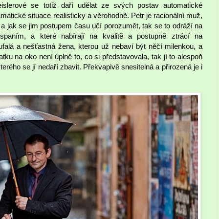
slerové se totiž daří udělat ze svých postav automatické
matické situace realisticky a věrohodně. Petr je racionální muž,
, a jak se jim postupem času učí porozumět, tak se to odráží na
paním, a které nabírají na kvalitě a postupně ztrácí na
ufalá a nešťastná žena, kterou už nebaví být něčí milenkou, a
atku na oko není úplně to, co si představovala, tak jí to alespoň
erého se jí nedaří zbavit. Překvapivě snesitelná a přirozená je i