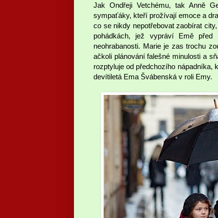
Jak Ondřeji Vetchému, tak Anně Gei
sympaťáky, kteří prožívají emoce a dra
co se nikdy nepotřebovat zaobírat city
pohádkách, jež vypráví Emě před s
neohrabanosti. Marie je zas trochu zo
ačkoli plánování falešné minulosti a sň
rozptyluje od předchozího nápadníka, kt
devítiletá Ema Švábenská v roli Emy.