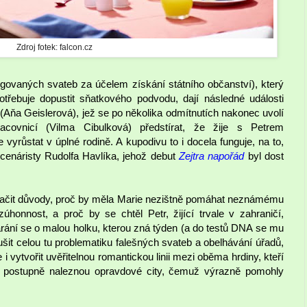
Zdroj fotek: falcon.cz
ngovaných svateb za účelem získání státního občanství), který
třebuje dopustit sňatkového podvodu, dají následné události
(Aňa Geislerová), jež se po několika odmítnutích nakonec uvolí
covnicí (Vilma Cibulková) předstírat, že žije s Petrem
yrůstat v úplné rodině. A kupodivu to i docela funguje, na to,
scenáristy Rudolfa Havlíka, jehož debut
Zejtra napořád
byl dost
načit důvody, proč by měla Marie nezištně pomáhat neznámému
úhonnost, a proč by se chtěl Petr, žijící trvale v zahraničí,
arání se o malou holku, kterou zná týden (a do testů DNA se mu
šit celou tu problematiku falešných svateb a obelhávání úřadů,
e i vytvořit uvěřitelnou romantickou linii mezi oběma hrdiny, kteří
 postupně naleznou opravdové city, čemuž výrazně pomohly