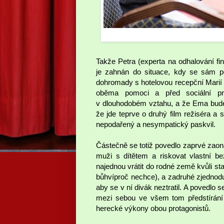
Takže Petra (experta na odhalování fi
je zahnán do situace, kdy se sám po
dohromady s hotelovou recepční Marií 
oběma pomoci a před sociální pra
v dlouhodobém vztahu, a že Ema bude v
že jde teprve o druhý film režiséra a 
nepodařený a nesympatický paskvil.
Částečně se totiž povedlo zaprvé zao
muži s dítětem a riskovat vlastní bez
najednou vrátit do rodné země kvůli st
bůhvíproč nechce), a zadruhé zjednodu
aby se v ní divák neztratil. A povedlo s
mezi sebou ve všem tom předstírání
herecké výkony obou protagonistů.