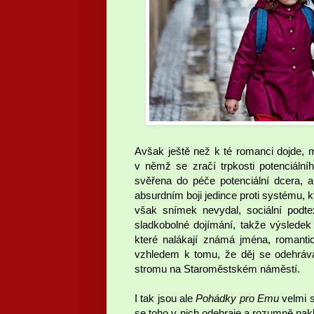
Avšak ještě než k té romanci dojde, 
v němž se zračí trpkosti potenciální
svěřena do péče potenciální dcera, a
absurdním boji jedince proti systému, k
však snímek nevydal, sociální podtex
sladkobolné dojímání, takže výsledek 
které nalákají známá jména, romantic
vzhledem k tomu, že děj se odehrává
stromu na Staroměstském náměstí.
I tak jsou ale
Pohádky pro Emu
velmi s
se toho v nich odehraje a rozumně nak