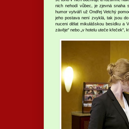
nich nehodí vůbec, je zjevná snaha 
humor vytváří už Ondřej Vetchý pomoc
jeho postava není zvyklá, tak jsou d
nuceni dělat mikulášskou besídku a 
závěje“ nebo „v hotelu uteče křeček“, k