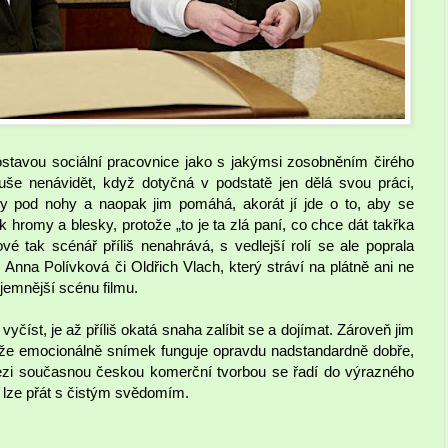
stavou sociální pracovnice jako s jakýmsi zosobněním čirého
uše nenávidět, když dotyčná v podstatě jen dělá svou práci,
ky pod nohy a naopak jim pomáhá, akorát jí jde o to, aby se
hromy a blesky, protože „to je ta zlá paní, co chce dát takřka
vé tak scénář příliš nenahrává, s vedlejší rolí se ale poprala
, Anna Polívková či Oldřich Vlach, který stráví na plátně ani ne
emnější scénu filmu.
yčíst, je až příliš okatá snaha zalíbit se a dojímat. Zároveň jim
otože emocionálně snímek funguje opravdu nadstandardně dobře,
mezi současnou českou komerční tvorbou se řadí do výrazného
lze přát s čistým svědomím.