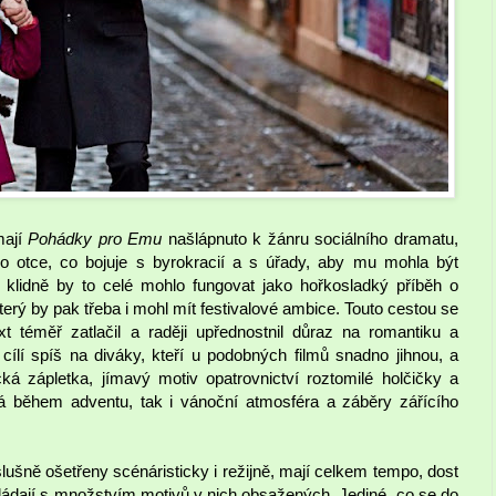
mají
Pohádky pro Emu
našlápnuto k žánru sociálního dramatu,
ho otce, co bojuje s byrokracií a s úřady, aby mu mohla být
 klidně by to celé mohlo fungovat jako hořkosladký příběh o
terý by pak třeba i mohl mít festivalové ambice. Touto cestou se
t téměř zatlačil a raději upřednostnil důraz na romantiku a
cílí spíš na diváky, kteří u podobných filmů snadno jihnou, a
ká zápletka, jímavý motiv opatrovnictví roztomilé holčičky a
 během adventu, tak i vánoční atmosféra a záběry zářícího
lušně ošetřeny scénáristicky i režijně, mají celkem tempo, dost
ládají s množstvím motivů v nich obsažených. Jediné, co se do