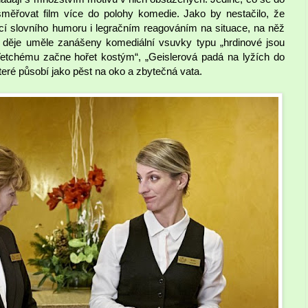
směřovat film více do polohy komedie. Jako by nestačilo, že
í slovního humoru i legračním reagováním na situace, na něž
o děje uměle zanášeny komediální vsuvky typu „hrdinové jsou
Vetchému začne hořet kostým“, „Geislerová padá na lyžích do
teré působí jako pěst na oko a zbytečná vata.