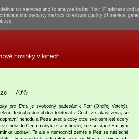
eliver its services and to analyze traffic. Your IP address and 
ormance and security metrics to ensure quality of service, gen
abuse.
mové novinky v kinech
nze – 70%
dky pro Emu
je svobodný padesátník Petr (Ondřej Vetchý),
ělení. Jednoho dne obdrží telefonát z Čech, že jakási žena, se
 dopravní nehodu a Petra uvedla coby otce své osmileté dcery
á se tudíž do Čech a ubytuje se v hotelu, kde se stane Eminým
aminka uzdraví. Ta ale v nemocnici zemře a Petr se následně
tálo, aby se nedostala do rukou sociálky. Není si ale jistý, zda