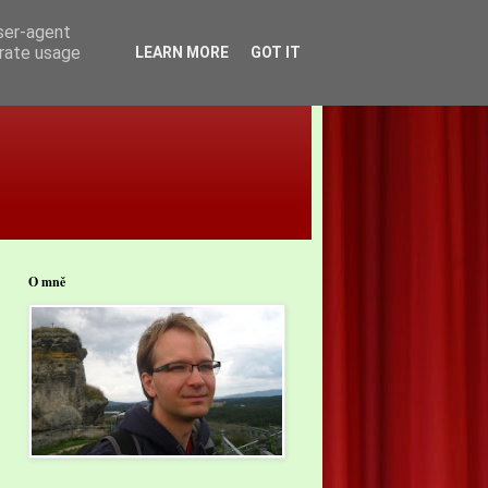
user-agent
erate usage
LEARN MORE
GOT IT
O mně