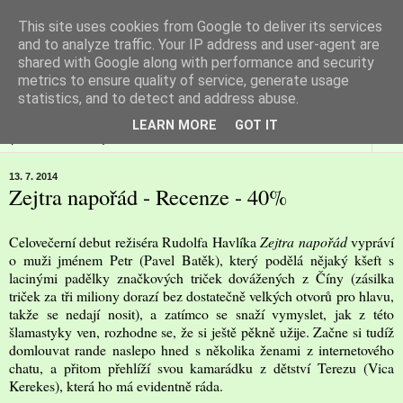
This site uses cookies from Google to deliver its services
Filmspot
and to analyze traffic. Your IP address and user-agent are
shared with Google along with performance and security
metrics to ensure quality of service, generate usage
Recenze Honzy Vargy na filmové novinky v kinech
statistics, and to detect and address abuse.
LEARN MORE
GOT IT
▼
13. 7. 2014
Zejtra napořád - Recenze - 40%
Celovečerní debut režiséra Rudolfa Havlíka
Zejtra napořád
vypráví
o muži jménem Petr (Pavel Batěk), který podělá nějaký kšeft s
lacinými padělky značkových triček dovážených z Číny (zásilka
triček za tři miliony dorazí bez dostatečně velkých otvorů pro hlavu,
takže se nedají nosit), a zatímco se snaží vymyslet, jak z této
šlamastyky ven, rozhodne se, že si ještě pěkně užije. Začne si tudíž
domlouvat rande naslepo hned s několika ženami z internetového
chatu, a přitom přehlíží svou kamarádku z dětství Terezu (Vica
Kerekes), která ho má evidentně ráda.