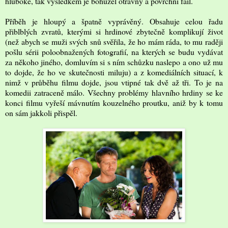
hluboké, tak výsledkem je bohužel otravný a povrchní fail.
Příběh je hloupý a špatně vyprávěný. Obsahuje celou řadu
přiblblých zvratů, kterými si hrdinové zbytečně komplikují život
(než abych se muži svých snů svěřila, že ho mám ráda, to mu raději
pošlu sérii poloobnažených fotografií, na kterých se budu vydávat
za někoho jiného, domluvím si s ním schůzku naslepo a ono už mu
to dojde, že ho ve skutečnosti miluju) a z komediálních situací, k
nimž v průběhu filmu dojde, jsou vtipné tak dvě až tři. To je na
komedii zatraceně málo. Všechny problémy hlavního hrdiny se ke
konci filmu vyřeší mávnutím kouzelného proutku, aniž by k tomu
on sám jakkoli přispěl.