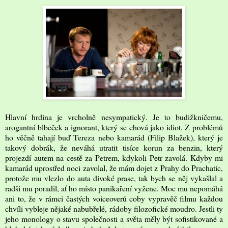
Hlavní hrdina je vrcholně nesympatický. Je to budižkničemu,
arogantní blbeček a ignorant, který se chová jako idiot. Z problémů
ho věčně tahají buď Tereza nebo kamarád (Filip Blažek), který je
takový dobrák, že neváhá utratit tisíce korun za benzin, který
projezdí autem na cestě za Petrem, kdykoli Petr zavolá. Kdyby mi
kamarád uprostřed noci zavolal, že mám dojet z Prahy do Prachatic,
protože mu vlezlo do auta divoké prase, tak bych se něj vykašlal a
radši mu poradil, ať ho místo panikaření vyžene. Moc mu nepomáhá
ani to, že v rámci častých voiceoverů coby vypravěč filmu každou
chvíli vybleje nějaké nabubřelé, rádoby filozofické moudro. Jestli ty
jeho monology o stavu společnosti a světa měly být sofistikované a