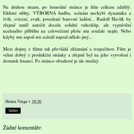
Na druhou stranu, po řemeslné stránce je film celkem zdařilý.
Efektní střihy, VÝBORNÁ hudba, scénám nechybí dynamika a
švih, svícení, zvuk, povedené barevné ladění... Rudolf Havlík by
zřejmě uměl natočit docela solidní videoklip, ale vyprávění
uceleného příběhu na celovečerní ploše mu zoufale nejde. Nebo
kdyby mu aspoň ten scénář napsal někdo jiný...
Mezi dojmy z filmu tak převládá zklamání a rozpačitost. Film je
velmi dobrý z produkční stránky a zřejmě byl na jeho vytvoření i
dostatek financí. Po stránce obsahové je ale strašný.
Honza Varga
v
18:26
Sdílet
Žádné komentáře: