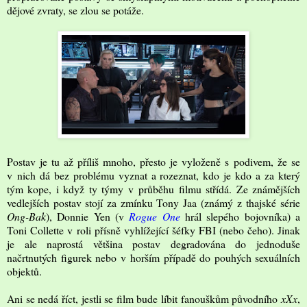
dějové zvraty, se zlou se potáže.
Postav je tu až příliš mnoho, přesto je vyloženě s podivem, že se
v nich dá bez problému vyznat a rozeznat, kdo je kdo a za který
tým kope, i když ty týmy v průběhu filmu střídá. Ze známějších
vedlejších postav stojí za zmínku Tony Jaa (známý z thajské série
Ong-Bak
), Donnie Yen (v
Rogue One
hrál slepého bojovníka) a
Toni Collette v roli přísně vyhlížející šéfky FBI (nebo čeho). Jinak
je ale naprostá většina postav degradována do jednoduše
načrtnutých figurek nebo v horším případě do pouhých sexuálních
objektů.
Ani se nedá říct, jestli se film bude líbit fanouškům původního
xXx
,