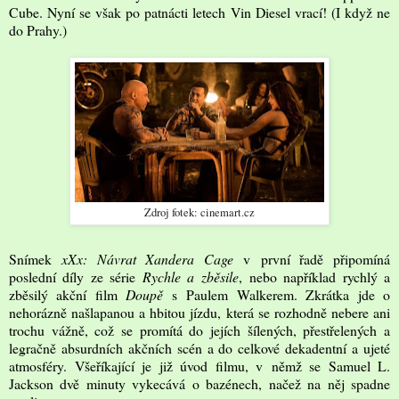
Cube. Nyní se však po patnácti letech Vin Diesel vrací! (I když ne
do Prahy.)
Zdroj fotek: cinemart.cz
Snímek
xXx: Návrat Xandera Cage
v první řadě připomíná
poslední díly ze série
Rychle a zběsile
, nebo například rychlý a
zběsilý akční film
Doupě
s Paulem Walkerem. Zkrátka jde o
nehorázně našlapanou a hbitou jízdu, která se rozhodně nebere ani
trochu vážně, což se promítá do jejích šílených, přestřelených a
legračně absurdních akčních scén a do celkové dekadentní a ujeté
atmosféry. Všeříkající je již úvod filmu, v němž se Samuel L.
Jackson dvě minuty vykecává o bazénech, načež na něj spadne