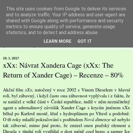
This site uses cookies from Google to deliver its services
Filmspot
and to analyze traffic. Your IP address and user-agent are
shared with Google along with performance and security
metrics to ensure quality of service, generate usage
Recenze Honzy Vargy na filmové novinky v kinech
statistics, and to detect and address abuse.
LEARN MORE
GOT IT
▼
19. 1. 2017
xXx: Návrat Xandera Cage (xXx: The
Return of Xander Cage) – Recenze – 80%
Akční film
xXx
, natočený v roce 2002 s Vinem Dieselem v hlavní
roli, byl zábavný, i když často ona zábavnost vyplývala i z faktu, že
se natáčel z velké části v České republice, tudíž v něm nezničitelný
agent a adrenalinový závislák Xander Cage s krycím jménem xXx
běhal po Karlově mostě, létal s hydroplánem po Vltavě a podobně.
O tři roky mladší pokračování s podtitulem
Nová dimenze
už nebylo
tak zábavné, mimo jiné proto, že zmizel onen pražský element a
Diesela v titulní roli vystřídal o dost méně cool herec a rapper Ice