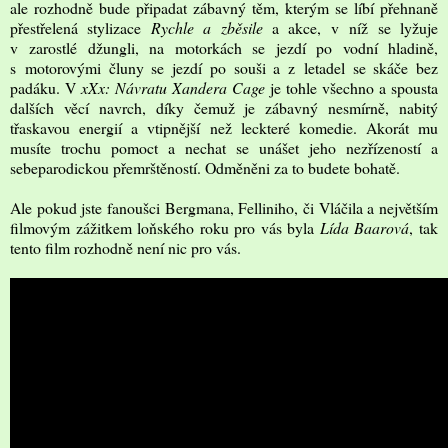
ale rozhodně bude připadat zábavný těm, kterým se líbí přehnaně
přestřelená stylizace
Rychle a zběsile
a akce, v níž se lyžuje
v zarostlé džungli, na motorkách se jezdí po vodní hladině,
s motorovými čluny se jezdí po souši a z letadel se skáče bez
padáku. V
xXx: Návratu Xandera Cage
je tohle všechno a spousta
dalších věcí navrch, díky čemuž je zábavný nesmírně, nabitý
třaskavou energií a vtipnější než leckteré komedie. Akorát mu
musíte trochu pomoct a nechat se unášet jeho nezřízeností a
sebeparodickou přemrštěností. Odměněni za to budete bohatě.
Ale pokud jste fanoušci Bergmana, Felliniho, či Vláčila a největším
filmovým zážitkem loňského roku pro vás byla
Lída Baarová
, tak
tento film rozhodně není nic pro vás.