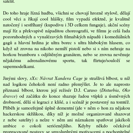
satelit.
Do toho hraje řízná hudba, všichni se chovají hrozně stylově, dělají
cool věci a říkají cool hlášky, film vypadá efektně, je kvalitně
natočený i sestříhaný (kupodivu i 3D celkem funguje), akční scény
mají říz a překvapivě nápaditou choreografii, ve filmu je celá řada
pozoruhodných a vynalézavých filmařských nápadů i komediálních
gagů a hlavní hrdina je ultra borec s ultra hlubokým hlasem, co
když už zrovna na nikoho nemíří pistolí nebo si s ním nehraje na
horkou bramboru s odjištěným granátem, nebo se zrovna nevěnuje
nějakému adrenalinovému sportu, tak flirtuje/souloží se
supermodelkami.
Jinými slovy,
xXx: Návrat Xandera Cage
je strašlivá blbost, u níž
nad logikou čehokoli není radno přemýšlet. Je to ale naprosto
přiznaná blbost, kterou její režisér D.J. Caruso (
Disturbia
,
Oko
dravce
) od začátku do konce shazuje řadou vtípků a úsměvných
drobností, dělá si legraci z klišé, a i scénář je postavený na tomtéž.
Příběh je samozřejmě úplně dementní (jde v něm o hon za nějakou
hackerskou skříňkou, díky níž je možné organizovaně shazovat
z nebe satelity) a nelze v něm ani náznakem spatřovat jakékoli
ambice o cokoli serióznějšího. Kdyby někdo očekával
propracované postavy se smysluplnými motivacemi a pochopitelné