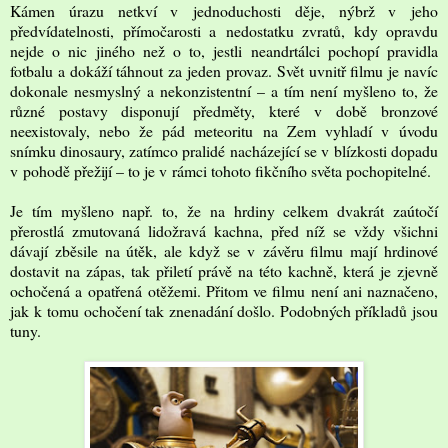
Kámen úrazu netkví v jednoduchosti děje, nýbrž v jeho
předvídatelnosti, přímočarosti a nedostatku zvratů, kdy opravdu
nejde o nic jiného než o to, jestli neandrtálci pochopí pravidla
fotbalu a dokáží táhnout za jeden provaz. Svět uvnitř filmu je navíc
dokonale nesmyslný a nekonzistentní – a tím není myšleno to, že
různé postavy disponují předměty, které v době bronzové
neexistovaly, nebo že pád meteoritu na Zem vyhladí v úvodu
snímku dinosaury, zatímco pralidé nacházející se v blízkosti dopadu
v pohodě přežijí – to je v rámci tohoto fikčního světa pochopitelné.
Je tím myšleno např. to, že na hrdiny celkem dvakrát zaútočí
přerostlá zmutovaná lidožravá kachna, před níž se vždy všichni
dávají zběsile na útěk, ale když se v závěru filmu mají hrdinové
dostavit na zápas, tak přiletí právě na této kachně, která je zjevně
ochočená a opatřená otěžemi. Přitom ve filmu není ani naznačeno,
jak k tomu ochočení tak znenadání došlo. Podobných příkladů jsou
tuny.