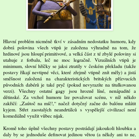
Hlavní problém nicméně tkví v zásadním nedostatku humoru, kdy
dobrá polovina všech vtipů je založena výhradně na tom, že
hrdinové jsou hloupí primitivové, a velká část z té zbylé poloviny si
utahuje z fotbalu, leč ne moc legračně. Vizuálních vtipů je
minimum, slovní hříčky se jaksi ztratily v českém překladu (takže
postavy říkají nevtipné věci, které zřejmě vtipně znít měly) a jistá
směšnost založená na charakteristických britských přízvucích
původních dabérů je také pryč (pokud nevyrazíte na titulkovanou
verzi). Všechny ostatní gagy jsou hrozně líné, nenápadité a
dětinské. Za vrchol humoru lze považovat scénu, v níž někdo
zakřičí: „Zaútoč na míč!,“ načež dotyčný začne do balónu mlátit
kyjem. Střet zaostalých neandrtálců s vyspělejší civilizací není
komediálně využit vůbec nijak.
Kromě toho úplně všechny postavy postrádají jakoukoli hloubku a
daly by se jednoduše definovat jedinou větou (a někdy ani to ne,