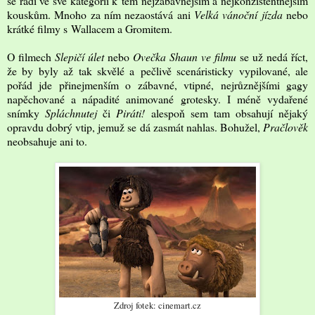
se řadí ve své kategorii k těm nejzábavnějším a nejkonzistentnějším
kouskům. Mnoho za ním nezaostává ani
Velká vánoční jízda
nebo
krátké filmy s Wallacem a Gromitem.
O filmech
Slepičí úlet
nebo
Ovečka Shaun ve filmu
se už nedá říct,
že by byly až tak skvělé a pečlivě scenáristicky vypilované, ale
pořád jde přinejmenším o zábavné, vtipné, nejrůznějšími gagy
napěchované a nápadité animované grotesky. I méně vydařené
snímky
Spláchnutej
či
Piráti!
alespoň sem tam obsahují nějaký
opravdu dobrý vtip, jemuž se dá zasmát nahlas. Bohužel,
Pračlověk
neobsahuje ani to.
Zdroj fotek: cinemart.cz