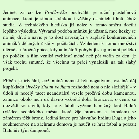
Jediné, za co lze
Pračlověka
pochválit, je ruční plastelínová
animace, která je silnou stránkou i většiny ostatních filmů téhož
studia. Z technického hlediska již nelze v tomto směru docílit
lepšího výsledku. Výtvarná podoba snímku je úžasná, moc hezky se
na něj dívá a navíc je to dost osvěžující v záplavě konkurenčních
animáků dělaných čistě v počítačích. Vzhledem k tomu množství
titěrné a náročné práce, kdy animátoři pohybují s figurkami políčko
po políčku a film vzniká rychlostí méně než pět vteřin za den, je
však trochu smutné, že všechnu tu práci vynaložili na tak slabý
projekt.
Příběh je triviální, což nutně nemusí být negativum, ostatně děj
kupříkladu
Ovečky Shaun ve filmu
rozhodně není o nic složitější – v
údolí si necelý tucet neandrtálců vesele prožívá dobu kamennou,
zatímco okolo nich už dávno vzkvétá doba bronzová, o čemž se
dozvědí ve chvíli, kdy je z údolí vyžene hamižný lord Bafoň
(vládce nedalekého města, které žije bronzem a fotbalem) se
záměrem těžit bronz. Jediná šance pro hlavního hrdinu Duga a jeho
soukmenovce na záchranu domova je naučit se hrát fotbal a porazit
Bafoňův tým šampionů.