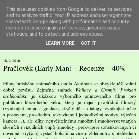
This site uses cookies from Google to deliver its services
Filmspot
and to analyze traffic. Your IP address and user-agent are
shared with Google along with performance and security
metrics to ensure quality of service, generate usage
Recenze Honzy Vargy na filmové novinky v kinech
statistics, and to detect and address abuse.
LEARN MORE
GOT IT
▼
15. 2. 2018
Pračlověk (Early Man) – Recenze – 40%
Filmy britského animačního studia Aardman se obvykle těší velmi
dobré pověsti. Zejména snímek
Wallace a Gromit: Prokletí
králíkodlaka
je ukázkou výborného animovaného filmu pro
publikum libovolného věku, který je nejen prvotřídně filmový
(vynikající tempo a gradace, skvělý děj a dialogy, vynikající práce
s postavami, prostředím, rekvizitami i jednotlivými motivy, výtečná
kamera…), ale díky neuvěřitelnému množství mnohovrstevnatých
slovních i vizuálních vtipů (mnohdy i překvapivě sofistikovaných či
dovedně skrytých) vystačí bohatě na vícero zhlédnutí a s přehledem