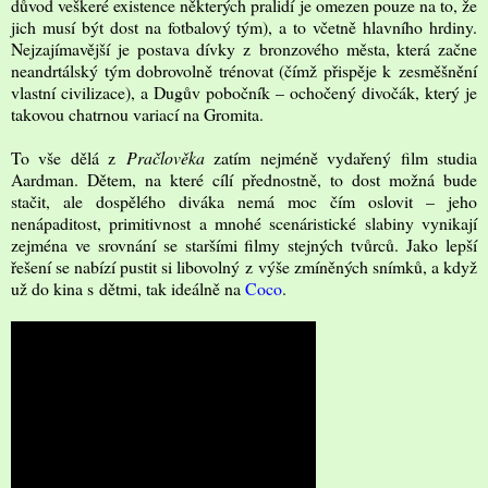
důvod veškeré existence některých pralidí je omezen pouze na to, že
jich musí být dost na fotbalový tým), a to včetně hlavního hrdiny.
Nejzajímavější je postava dívky z bronzového města, která začne
neandrtálský tým dobrovolně trénovat (čímž přispěje k zesměšnění
vlastní civilizace), a Dugův pobočník – ochočený divočák, který je
takovou chatrnou variací na Gromita.
To vše dělá z
Pračlověka
zatím nejméně vydařený film studia
Aardman. Dětem, na které cílí přednostně, to dost možná bude
stačit, ale dospělého diváka nemá moc čím oslovit – jeho
nenápaditost, primitivnost a mnohé scenáristické slabiny vynikají
zejména ve srovnání se staršími filmy stejných tvůrců. Jako lepší
řešení se nabízí pustit si libovolný z výše zmíněných snímků, a když
už do kina s dětmi, tak ideálně na
Coco
.