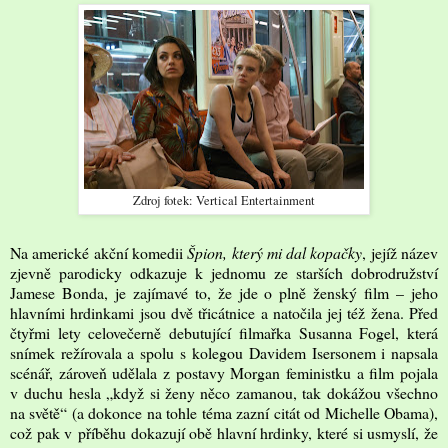
Zdroj fotek: Vertical Entertainment
Na americké akční komedii
Špion, který mi dal kopačky
, jejíž název
zjevně parodicky odkazuje k jednomu ze starších dobrodružství
Jamese Bonda, je zajímavé to, že jde o plně ženský film – jeho
hlavními hrdinkami jsou dvě třicátnice a natočila jej též žena. Před
čtyřmi lety celovečerně debutující filmařka Susanna Fogel, která
snímek režírovala a spolu s kolegou Davidem Isersonem i napsala
scénář, zároveň udělala z postavy Morgan feministku a film pojala
v duchu hesla „když si ženy něco zamanou, tak dokážou všechno
na světě“ (a dokonce na tohle téma zazní citát od Michelle Obama),
což pak v příběhu dokazují obě hlavní hrdinky, které si usmyslí, že