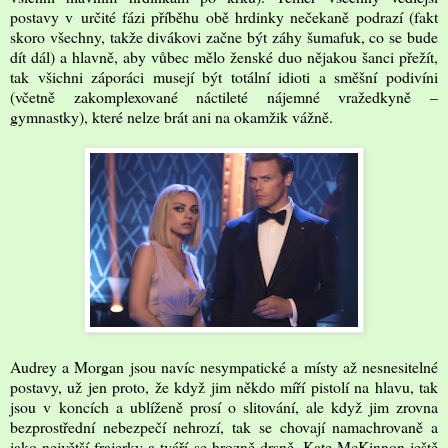
postavy v určité fázi příběhu obě hrdinky nečekaně podrazí (fakt
skoro všechny, takže divákovi začne být záhy šumafuk, co se bude
dít dál) a hlavně, aby vůbec mělo ženské duo nějakou šanci přežít,
tak všichni záporáci musejí být totální idioti a směšní podivíni
(včetně zakomplexované náctileté nájemné vražedkyně –
gymnastky), které nelze brát ani na okamžik vážně.
Audrey a Morgan jsou navíc nesympatické a místy až nesnesitelné
postavy, už jen proto, že když jim někdo míří pistolí na hlavu, tak
jsou v koncích a ublíženě prosí o slitování, ale když jim zrovna
bezprostřední nebezpečí nehrozí, tak se chovají namachrovaně a
jako největší frajerky a tváří se hrozně drsně. Kate McKinnon ještě