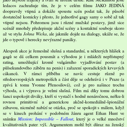
ledacos zachraňuje tím, že je v celém filmu JAKO JEDINÁ
doopravdy vtipná a dokáže spoustu scén podat tak, že působí
dostatečně komicky i přesto, že jednotlivé gagy samy o sobě až tak
vtipné nejsou. Pohromou jsou i různé mužské postavy, jimž sice
scénář mnohdy předepisuje akční scény a kontaktní souboje skoro
až ve stylu
Johna Wicka
, ale jakmile dojde na dialogy, ukáže se, že
jde o typově i herecky nevýrazné panáky.
Alespoň akce je řemeslně slušná a standardní, u některých hlášek a
gagů se dá celkem pousmát a výhodou je i mládeži nepřístupný
rating, umožňující kromě vulgárního vyjadřování postav (a
půlsekundového záběru na penis) i zařazení sporadických krvavých
cákanců. V rámci příběhu se navíc cestuje různě po
středoevropských metropolích a část děje se odehrává i v Praze (a
zpívá k tomu Yvonne Přenosilová), což je pro našince trochu
výhoda, a i výprava je velmi slušná. Film má díky tomu dobrou
šanci uspokojit diváky, kteří si vystačí s hodně nenáročnou, neřku-li
rovnou primitivní a generickou akčně-komediálně-špionážní
zábavou, nicméně nabízí se otázka, proč se spokojit s málem, když
se v kinech prohání v podobném žánru agent Ethan Hunt ve
snímku
Mission: Impossible – Fallout
, který je o velké množství
kvalitativních pater výš. Argumentem mohl být důraz na ženský