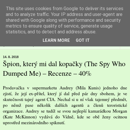
This site uses cookies from Google to deliver its services
Filmspot
and to analyze traffic. Your IP address and user-agent are
shared with Google along with performance and security
metrics to ensure quality of service, generate usage
Recenze Honzy Vargy na filmové novinky v kinech
statistics, and to detect and address abuse.
LEARN MORE
GOT IT
▼
14. 8. 2018
Špion, který mi dal kopačky (The Spy Who
Dumped Me) – Recenze – 40%
Prodavačka v supermarketu Audrey (Mila Kunis) jednoho dne
zjistí, že její ex-přítel, který jí dal před pár dny sbohem, je ve
skutečnosti tajný agent CIA. Nechal si u ní však tajemný předmět,
po němž pase několik dalších agentů a členů teroristické
organizace. Audrey se tudíž se svou nejlepší kamarádkou Morgan
(Kate McKinnon) vydává do Vídně, kde se obě ženy ocitnou
uprostřed mezinárodního spiknutí.