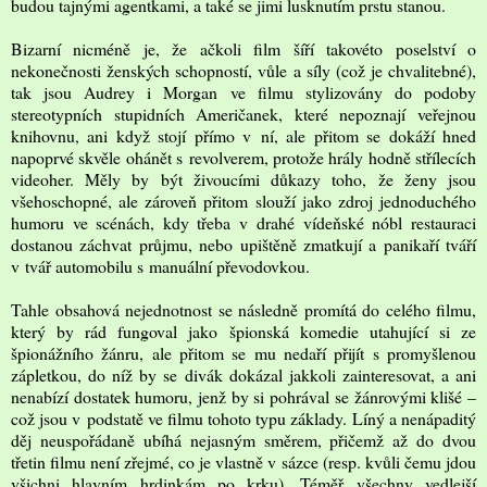
budou tajnými agentkami, a také se jimi lusknutím prstu stanou.
Bizarní nicméně je, že ačkoli film šíří takovéto poselství o
nekonečnosti ženských schopností, vůle a síly (což je chvalitebné),
tak jsou Audrey i Morgan ve filmu stylizovány do podoby
stereotypních stupidních Američanek, které nepoznají veřejnou
knihovnu, ani když stojí přímo v ní, ale přitom se dokáží hned
napoprvé skvěle ohánět s revolverem, protože hrály hodně střílecích
videoher. Měly by být živoucími důkazy toho, že ženy jsou
všehoschopné, ale zároveň přitom slouží jako zdroj jednoduchého
humoru ve scénách, kdy třeba v drahé vídeňské nóbl restauraci
dostanou záchvat průjmu, nebo upištěně zmatkují a panikaří tváří
v tvář automobilu s manuální převodovkou.
Tahle obsahová nejednotnost se následně promítá do celého filmu,
který by rád fungoval jako špionská komedie utahující si ze
špionážního žánru, ale přitom se mu nedaří přijít s promyšlenou
zápletkou, do níž by se divák dokázal jakkoli zainteresovat, a ani
nenabízí dostatek humoru, jenž by si pohrával se žánrovými klišé –
což jsou v podstatě ve filmu tohoto typu základy. Líný a nenápaditý
děj neuspořádaně ubíhá nejasným směrem, přičemž až do dvou
třetin filmu není zřejmé, co je vlastně v sázce (resp. kvůli čemu jdou
všichni hlavním hrdinkám po krku). Téměř všechny vedlejší