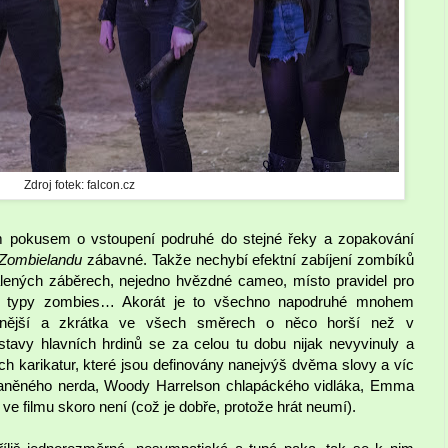
Zdroj fotek: falcon.cz
 pokusem o vstoupení podruhé do stejné řeky a zopakování
Zombielandu
zábavné. Takže nechybí efektní zabíjení zombíků
alených záběrech, nejedno hvězdné cameo, místo pravidel pro
né typy zombies… Akorát je to všechno napodruhé mnohem
atelnější a zkrátka ve všech směrech o něco horší než v
tavy hlavních hrdinů se za celou tu dobu nijak nevyvinuly a
ch karikatur, které jsou definovány nanejvýš dvěma slovy a víc
vaněného nerda, Woody Harrelson chlapáckého vidláka, Emma
 ve filmu skoro není (což je dobře, protože hrát neumí).