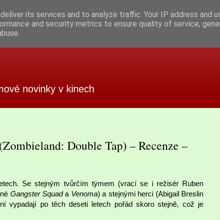
eliver its services and to analyze traffic. Your IP address and 
ormance and security metrics to ensure quality of service, gen
abuse.
mové novinky v kinech
 (Zombieland: Double Tap) – Recenze –
etech. Se stejným tvůrčím týmem (vrací se i režisér Ruben
jiné
Gangster Squad
a
Venoma
) a stejnými herci (Abigail Breslin
ní vypadají po těch deseti letech pořád skoro stejně, což je