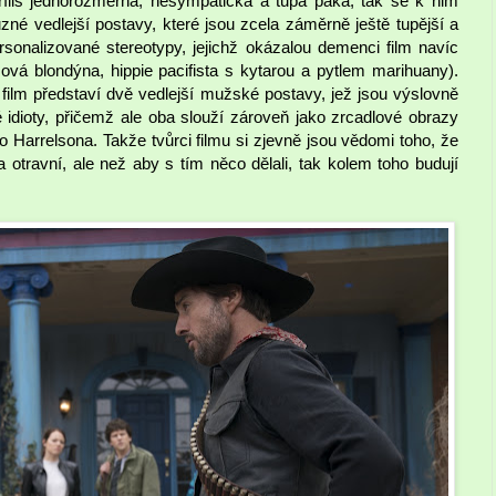
příliš jednorozměrná, nesympatická a tupá paka, tak se k nim
ůzné vedlejší postavy, které jsou zcela záměrně ještě tupější a
ersonalizované stereotypy, jejichž okázalou demenci film navíc
žová blondýna, hippie pacifista s kytarou a pytlem marihuany).
 film představí dvě vedlejší mužské postavy, jež jsou výslovně
idioty, přičemž ale oba slouží zároveň jako zrcadlové obrazy
arrelsona. Takže tvůrci filmu si zjevně jsou vědomi toho, že
 a otravní, ale než aby s tím něco dělali, tak kolem toho budují