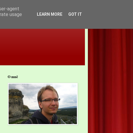
user-agent
erate usage
LEARN MORE
GOT IT
O mně