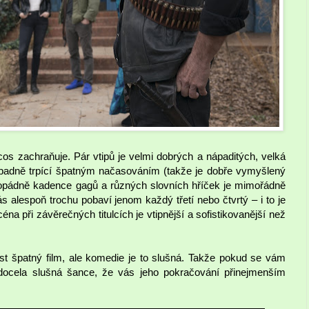
cos zachraňuje. Pár vtipů je velmi dobrých a nápaditých, velká
řípadně trpící špatným načasováním (takže je dobře vymyšlený
ždopádně kadence gagů a různých slovních hříček je mimořádně
ás alespoň trochu pobaví jenom každý třetí nebo čtvrtý – i to je
éna při závěrečných titulcích je vtipnější a sofistikovanější než
st špatný film, ale komedie je to slušná. Takže pokud se vám
e docela slušná šance, že vás jeho pokračování přinejmenším