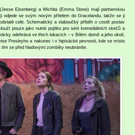
 (Jesse Eisenberg) a Wichita (Emma Stone) mají partnerskou
slin) odjede se svým novým přítelem do Gracelandu, takže se ji
 podstatě celé. Schematický a slaboučký příběh o cestě postav
ouží pouze jako nutné pojítko pro sérii komediálních skečů a
ticky odehrává ve třech lokacích – v Bílém domě a jeho okolí,
se Presleyho a nakonec i v hipísácké pevnosti, kde se místo
s tím se před hladovými zombíky neubráníte.