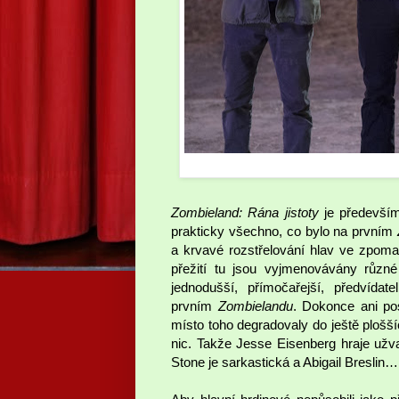
Zombieland: Rána jistoty
je především
prakticky všechno, co bylo na prvním
a krvavé rozstřelování hlav ve zpom
přežití tu jsou vyjmenovávány růz
jednodušší, přímočařejší, předvíd
prvním
Zombielandu
. Dokonce ani pos
místo toho degradovaly do ještě plošší
nic. Takže Jesse Eisenberg hraje už
Stone je sarkastická a Abigail Breslin…