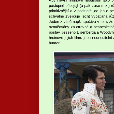
Aby hlavní hrdinové nepůsobili jako 
postupně připojují (a pak zase mizí) r
primitivnější a v podstatě jde jen o p
schválně zveličuje (echt vypatlaná rů
Jeden z vtipů např. spočívá v tom, že
označovány za otravné a nesnesitelné 
postav Jesseho Eisenberga a Woodyho H
hrdinové jejich filmu jsou nesnesitelní
humor.