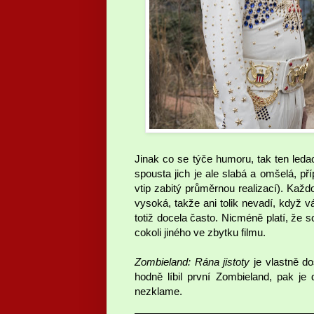
Jinak co se týče humoru, tak ten leda
spousta jich je ale slabá a omšelá, p
vtip zabitý průměrnou realizací). Ka
vysoká, takže ani tolik nevadí, když v
totiž docela často. Nicméně platí, že sc
cokoli jiného ve zbytku filmu.
Zombieland: Rána jistoty
je vlastně do
hodně líbil první Zombieland, pak j
nezklame.