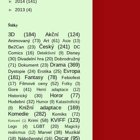
►
2014
(141)
►
2013
(4)
Štítky
3D
(184)
Akční
(124)
Animovaný
(73)
Art
(61)
Asie
(13)
Český
(241)
Be2Can
(23)
DC
Comics
(16)
Disney
Detektivní
(9)
(30)
Divadelní hra
(20)
Dobrodružný
Drama
(369)
(71)
Dokument
(23)
Evropa
Dystopie
(24)
Erotika
(25)
(181)
Fantasy
(78)
Febiofest
(17)
Filmové ceny
(52)
Fotky
(3)
Gore
(41)
Herní adaptace
(12)
Horor
(77)
Historický
(30)
Hudební
(32)
Humor
(9)
Katastrofický
Knižní adaptace
(169)
(8)
Komedie
(282)
Komiks
(72)
KVIFF
(123)
Krimi
(58)
Koncert
(1)
LGBT
(20)
Lego
(4)
Magický
Marvel
(38)
Muzikál
realismus
(12)
Oscar
(95)
(18)
Náboženství
(16)