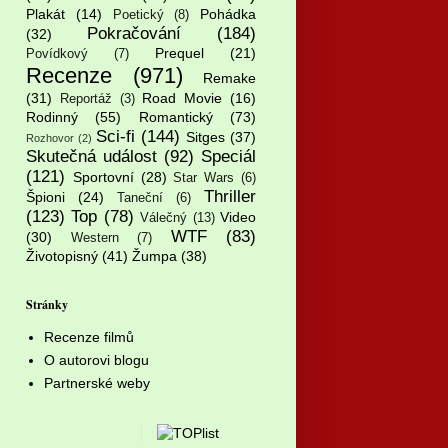
Plakát
(14)
Pohádka
Poetický
(8)
Pokračování
(184)
(32)
Prequel
(21)
Povídkový
(7)
Recenze
(971)
Remake
(31)
Road Movie
(16)
Reportáž
(3)
Rodinný
(55)
Romantický
(73)
Sci-fi
(144)
Sitges
(37)
Rozhovor
(2)
Skutečná událost
(92)
Speciál
(121)
Sportovní
(28)
Star Wars
(6)
Thriller
Špioni
(24)
Taneční
(6)
(123)
Top
(78)
Video
Válečný
(13)
WTF
(83)
(30)
Western
(7)
Životopisný
(41)
Žumpa
(38)
Stránky
Recenze filmů
O autorovi blogu
Partnerské weby