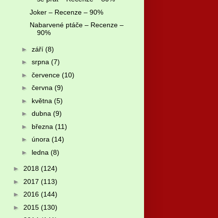
Joker – Recenze – 90%
Nabarvené ptáče – Recenze –
90%
►
září
(8)
►
srpna
(7)
►
července
(10)
►
června
(9)
►
května
(5)
►
dubna
(9)
►
března
(11)
►
února
(14)
►
ledna
(8)
►
2018
(124)
►
2017
(113)
►
2016
(144)
►
2015
(130)