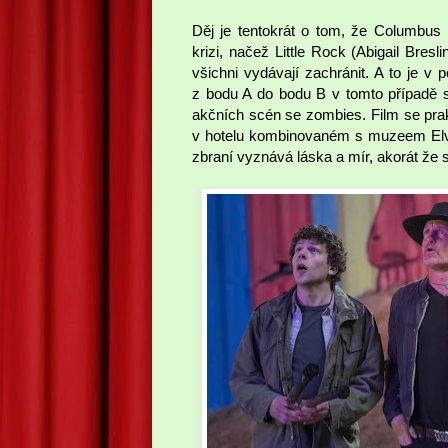
Děj je tentokrát o tom, že Columbus
krizi, načež Little Rock (Abigail Bre
všichni vydávají zachránit. A to je v
z bodu A do bodu B v tomto případě sl
akčních scén se zombies. Film se prak
v hotelu kombinovaném s muzeem Elvi
zbraní vyznává láska a mír, akorát že 