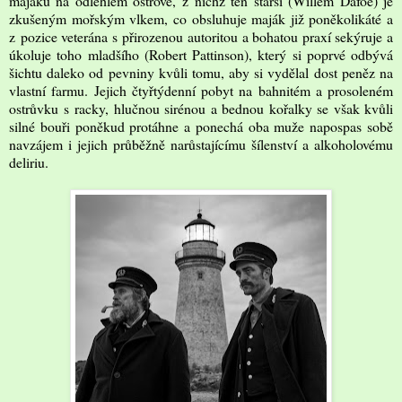
majáku na odlehlém ostrově, z nichž ten starší (Willem Dafoe) je
zkušeným mořským vlkem, co obsluhuje maják již poněkolikáté a
z pozice veterána s přirozenou autoritou a bohatou praxí sekýruje a
úkoluje toho mladšího (Robert Pattinson), který si poprvé odbývá
šichtu daleko od pevniny kvůli tomu, aby si vydělal dost peněz na
vlastní farmu. Jejich čtyřtýdenní pobyt na bahnitém a prosoleném
ostrůvku s racky, hlučnou sirénou a bednou kořalky se však kvůli
silné bouři poněkud protáhne a ponechá oba muže napospas sobě
navzájem i jejich průběžně narůstajícímu šílenství a alkoholovému
deliriu.