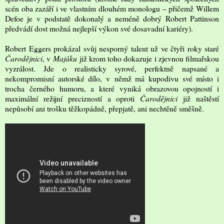
scén oba zazáří i ve vlastním dlouhém monologu – přičemž Willem
Defoe je v podstatě dokonalý a neméně dobrý Robert Pattinson
předvádí dost možná nejlepší výkon své dosavadní kariéry).
Robert Eggers prokázal svůj nesporný talent už ve čtyři roky staré
Čarodějnici
, v
Majáku
již krom toho dokazuje i zjevnou filmařskou
vyzrálost. Jde o realisticky syrové, perfektně napsané a
nekompromisní autorské dílo, v němž má kupodivu své místo i
trocha černého humoru, a které vyniká obrazovou opojností i
maximální režijní precizností a oproti
Čarodějnici
již naštěstí
nepůsobí ani trošku těžkopádně, přepjatě, ani nechtěně směšně.