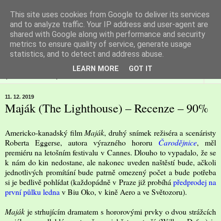
This site uses cookies from Google to deliver its services
Filmspot
and to analyze traffic. Your IP address and user-agent are
shared with Google along with performance and security
metrics to ensure quality of service, generate usage
Recenze Honzy Vargy na filmové novinky v kinech
statistics, and to detect and address abuse.
LEARN MORE
GOT IT
▼
11. 12. 2019
Maják (The Lighthouse) – Recenze – 90%
Americko-kanadský film
Maják
, druhý snímek režiséra a scenáristy
Roberta Eggerse, autora výrazného hororu
Čarodějnice
, měl
premiéru na letošním festivalu v Cannes. Dlouho to vypadalo, že se
k nám do kin nedostane, ale nakonec uveden naštěstí bude, ačkoli
jednotlivých promítání bude patrně omezený počet a bude potřeba
si je bedlivě pohlídat (každopádně v Praze již probíhá
předprodej na
první půlku ledna
v Biu Oko, v kině Aero a ve Světozoru).
Maják
je strhujícím dramatem s hororovými prvky o dvou strážcích