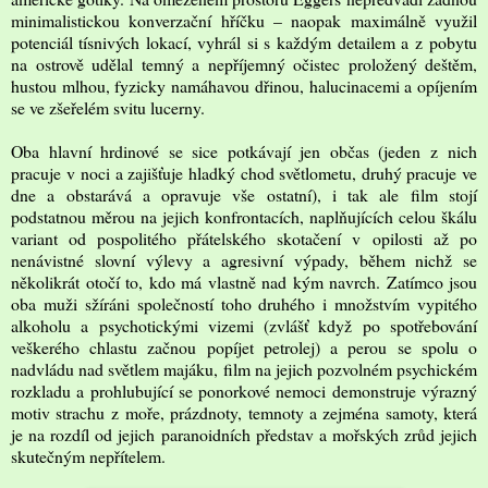
minimalistickou konverzační hříčku – naopak maximálně využil
potenciál tísnivých lokací, vyhrál si s každým detailem a z pobytu
na ostrově udělal temný a nepříjemný očistec proložený deštěm,
hustou mlhou, fyzicky namáhavou dřinou, halucinacemi a opíjením
se ve zšeřelém svitu lucerny.
Oba hlavní hrdinové se sice potkávají jen občas (jeden z nich
pracuje v noci a zajišťuje hladký chod světlometu, druhý pracuje ve
dne a obstarává a opravuje vše ostatní), i tak ale film stojí
podstatnou měrou na jejich konfrontacích, naplňujících celou škálu
variant od pospolitého přátelského skotačení v opilosti až po
nenávistné slovní výlevy a agresivní výpady, během nichž se
několikrát otočí to, kdo má vlastně nad kým navrch. Zatímco jsou
oba muži sžíráni společností toho druhého i množstvím vypitého
alkoholu a psychotickými vizemi (zvlášť když po spotřebování
veškerého chlastu začnou popíjet petrolej) a perou se spolu o
nadvládu nad světlem majáku, film na jejich pozvolném psychickém
rozkladu a prohlubující se ponorkové nemoci demonstruje výrazný
motiv strachu z moře, prázdnoty, temnoty a zejména samoty, která
je na rozdíl od jejich paranoidních představ a mořských zrůd jejich
skutečným nepřítelem.