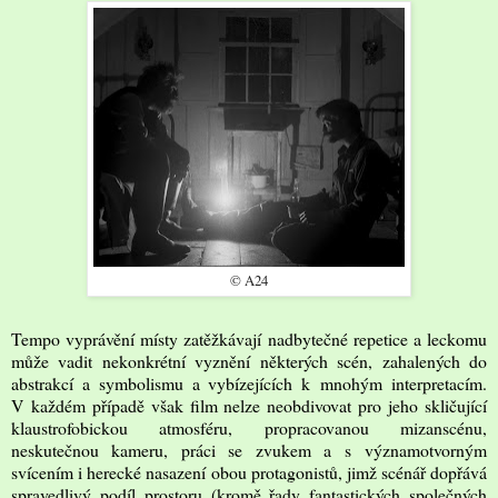
© A24
Tempo vyprávění místy zatěžkávají nadbytečné repetice a leckomu
může vadit nekonkrétní vyznění některých scén, zahalených do
abstrakcí a symbolismu a vybízejících k mnohým interpretacím.
V každém případě však film nelze neobdivovat pro jeho skličující
klaustrofobickou atmosféru, propracovanou mizanscénu,
neskutečnou kameru, práci se zvukem a s významotvorným
svícením i herecké nasazení obou protagonistů, jimž scénář dopřává
spravedlivý podíl prostoru (kromě řady fantastických společných