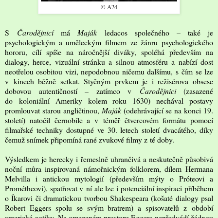
© A24
S
Čarodějnicí
má
Maják
ledacos společného – také je
psychologickým a uměleckým filmem ze žánru psychologického
hororu, cílí spíše na náročnější diváky, spoléhá především na
dialogy, herce, vizuální stránku a silnou atmosféru a nabízí dost
neotřelou osobitou vizi, nepodobnou ničemu dalšímu, s čím se lze
v kinech běžně setkat. Styčným prvkem je i režisérova obsese
dobovou autentičností – zatímco v
Čarodějnici
(zasazené
do koloniální Ameriky kolem roku 1630) nechával postavy
promlouvat starou angličtinou,
Maják
(odehrávající se na konci 19.
století) natočil černobíle a v téměř čtvercovém formátu pomocí
filmařské techniky dostupné ve 30. letech století dvacátého, díky
čemuž snímek připomíná rané zvukové filmy z té doby.
Výsledkem je herecky i řemeslně uhrančivá a neskutečně působivá
noční můra inspirovaná námořnickým folklorem, dílem Hermana
Melvilla i antickou mytologií (především mýty o Próteovi a
Prométheovi), spatřovat v ní ale lze i potenciální inspiraci příběhem
o Íkarovi či dramatickou tvorbou Shakespeara (košaté dialogy psal
Robert Eggers spolu se svým bratrem) a spisovatelů z období
americké gotiky. Na omezeném prostoru Eggers nepředvádí žádnou