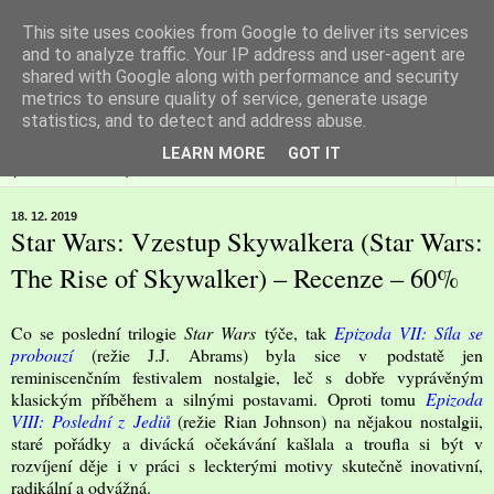
This site uses cookies from Google to deliver its services
Filmspot
and to analyze traffic. Your IP address and user-agent are
shared with Google along with performance and security
metrics to ensure quality of service, generate usage
Recenze Honzy Vargy na filmové novinky v kinech
statistics, and to detect and address abuse.
LEARN MORE
GOT IT
▼
18. 12. 2019
Star Wars: Vzestup Skywalkera (Star Wars:
The Rise of Skywalker) – Recenze – 60%
Co se poslední trilogie
Star Wars
týče, tak
Epizoda VII: Síla se
probouzí
(režie J.J. Abrams) byla sice v podstatě jen
reminiscenčním festivalem nostalgie, leč s dobře vyprávěným
klasickým příběhem a silnými postavami. Oproti tomu
Epizoda
VIII: Poslední z Jediů
(režie Rian Johnson) na nějakou nostalgii,
staré pořádky a divácká očekávání kašlala a troufla si být v
rozvíjení děje i v práci s leckterými motivy skutečně inovativní,
radikální a odvážná.