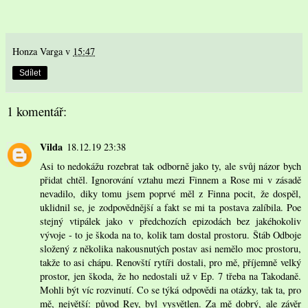
Honza Varga
v
15:47
Sdílet
1 komentář:
Vilda
18.12.19 23:38
Asi to nedokážu rozebrat tak odborně jako ty, ale svůj názor bych
přidat chtěl. Ignorování vztahu mezi Finnem a Rose mi v zásadě
nevadilo, diky tomu jsem poprvé měl z Finna pocit, že dospěl,
uklidnil se, je zodpovědnější a fakt se mi ta postava zalíbila. Poe
stejný vtipálek jako v předchozích epizodách bez jakéhokoliv
vývoje - to je škoda na to, kolik tam dostal prostoru. Štáb Odboje
složený z několika nakousnutých postav asi nemělo moc prostoru,
takže to asi chápu. Renovští rytíři dostali, pro mě, příjemně velký
prostor, jen škoda, že ho nedostali už v Ep. 7 třeba na Takodaně.
Mohli být víc rozvinutí. Co se týká odpovědi na otázky, tak ta, pro
mě, největší: původ Rey, byl vysvětlen. Za mě dobrý, ale závěr