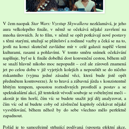
V čem naopak
Star Wars: Vzestup Skywalkera
nezklamává, je jeho
aura velkolepého finále, v němž se očekává nějaké završení na
mnoha úrovních. Je to film, v němž se opět potkávají nové postavy
s těmi starými, utužují se přátelství a rodinné vazby a čeká se na to,
jestli na konci skutečně zavládne mír v celé galaxii napříč všemi
kulturami, rasami a pohlavími. V tomto směru snímek očekávání
naplňuje, byť se k finále dobelhá dost konvenční cestou, během níž
se snaží hlavně nikoho moc nepopudit – což ale zároveň znamená
jet po celou dobu v již vyjetých kolejích a nepouštět se do ničeho
riskantního (vyjma jedné zásadní věci, která bude jistě opět
předmětem kontroverze). Je to hravá a zábavná jízda s konzistentně
hbitým tempem, spoustou roztodivných prostředí a postav a se
spektakulární akcí, jíž tentokrát vévodí souboje se světelnými meči –
akorát je tím horší, čím víc se budete snažit její děj analyzovat, a
čím víc od ní budete coby od závěrečné kapitoly očekávat nějaké
vysvětlování, během něhož by do sebe všechno mělo perfektně
zapadnout.
Pořád je to samozřejmě strhující podívaná (spousta efektní akce,