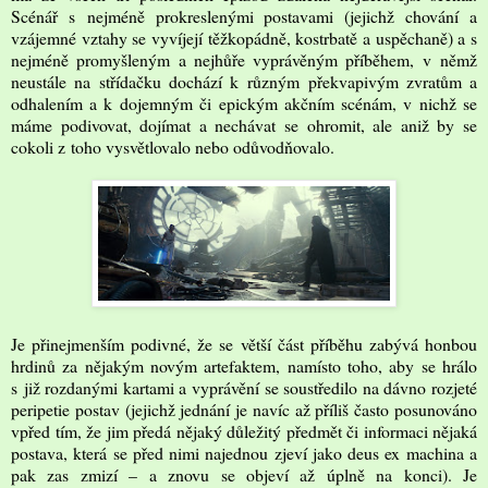
Scénář s nejméně prokreslenými postavami (jejichž chování a
vzájemné vztahy se vyvíjejí těžkopádně, kostrbatě a uspěchaně) a s
nejméně promyšleným a nejhůře vyprávěným příběhem, v němž
neustále na střídačku dochází k různým překvapivým zvratům a
odhalením a k dojemným či epickým akčním scénám, v nichž se
máme podivovat, dojímat a nechávat se ohromit, ale aniž by se
cokoli z toho vysvětlovalo nebo odůvodňovalo.
Je přinejmenším podivné, že se větší část příběhu zabývá honbou
hrdinů za nějakým novým artefaktem, namísto toho, aby se hrálo
s již rozdanými kartami a vyprávění se soustředilo na dávno rozjeté
peripetie postav (jejichž jednání je navíc až příliš často posunováno
vpřed tím, že jim předá nějaký důležitý předmět či informaci nějaká
postava, která se před nimi najednou zjeví jako deus ex machina a
pak zas zmizí – a znovu se objeví až úplně na konci). Je