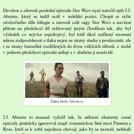
Devátou a zároveň poslední epizodu
Star Wars
nyní natočil opět J.J.
Abrams, který se tudíž ocitl v nelehké pozici. Chopit se režie
závěrečného dílu trilogie a zároveň celé ságy
Star Wars
a navázat
přitom na předchozí díl režírovaný jiným člověkem tak, aby byl
výsledek co nejvíce uspokojivý, byl totiž úkol zatížený enormní
mírou zodpovědnosti a tlaku nejen ze strany studia a producentů, ale
i ze strany fanoušků rozdělených do dvou válčících táborů, z nichž
v jednom předchozí epizodu milují a v druhém ji nenávidí.
Zdroj fotek: falcon.cz
J.J. Abrams to mazaně vyřešil tak, že některé elementy osmé
epizody prakticky ignoroval (např. romantickou linii mezi Finnem a
Rose, kteří se k sobě najednou chovají, jako by se neznali, nehledě