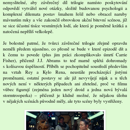
nemyslitelné, aby závěrečný díl trilogie namísto poskytování
odpovědí vytvářel nové otázky, složitě budovanou psychologii a
komplexní dilemata postav šmahem řešil nebo obracel naruby
mávnutím ruky a vše zakončil obrovskou akční bitevní scénou, jíž
se sice účastní tisíce vesmírných lodí, ale která je poměrně krátká a
natočená nepříliš velkolepě.
Je bolestně patrné, že tvůrci závěrečné trilogie zřejmě opravdu
neměli předem ujasněno, co přesně se bude v které epizodě dít a
k čemu to povede (plus jim práci zkomplikovalo úmrtí Carrie
Fisher), přičemž J.J. Abrams to teď marně splétá dohromady
s kolísavou úspěšností. Příběh se pochopitelně soustředí především
na vztah Rey a Kylo Rena, neustále procházející jistými
proměnami, ostatní postavy se ale již nevyvíjejí nijak a u těch
nových není v některých případech ani zřetelné, proč ve filmu
vůbec figurují (zejména jeden nový droid a jedna nová bývalá
stormtrooperka) – přičemž je klidně možné, že nějakou úlohu
v nějakých scénách původně měly, ale tyto scény byly vystřiženy.