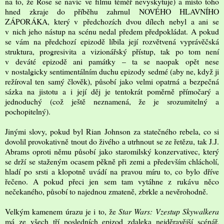
na to, že Rose se navíc ve filmu téměř nevyskytuje) a místo toho
hned zkraje do příběhu zahrnul NOVÉHO HLAVNÍHO
ZÁPORÁKA, který v předchozích dvou dílech nebyl a ani se
v nich jeho nástup na scénu nedal předem předpokládat. A pokud
se vám na předchozí epizodě líbila její rozvětvená vyprávěčská
struktura, progresivita a vizionářský přístup, tak po tom není
v deváté epizodě ani památky – ta se naopak opět nese
v nostalgicky sentimentálním duchu epizody sedmé (aby ne, když ji
režíroval ten samý člověk), působí jako velmi opatrná a bezpečná
sázka na jistotu a i její děj je tentokrát poměrně přímočarý a
jednoduchý (což ještě neznamená, že je srozumitelný a
pochopitelný).
Jinými slovy, pokud byl Rian Johnson za statečného rebela, co si
dovolil provokativně tnout do živého a utrhnout se ze řetězu, tak J.J.
Abrams oproti němu působí jako staromilský konzervativec, který
se drží se staženým ocasem pěkně při zemi a především chlácholí,
hladí po srsti a klopotně uvádí na pravou míru to, co bylo dříve
řečeno. A pokud přeci jen sem tam vytáhne z rukávu něco
nečekaného, působí to najednou zmateně, zbrkle a nevěrohodně.
Velkým kamenem úrazu je i to, že
Star Wars: Vzestup Skywalkera
má ze všech tří posledních epizod zdaleka nejděravější scénář.