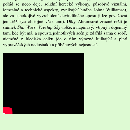
pořád se něco děje, solidní herecké výkony, působivé vizuální,
řemeslné a technické aspekty, vynikající hudba Johna Williamse),
ale za uspokojivé vyvrcholení devítidílného eposu ji lze považovat
jen stěží (za obstojné však ano). Díky Abramsově zručné režii je
snímek
Star Wars: Vzestup Skywalkera
napínavý, vtipný i dojemný
tam, kde být má, a spousta jednotlivých scén je zdařilá sama o sobě,
nicméně z hlediska celku jde o film výrazně kulhající a plný
vypravěčských nedostatků a příběhových nejasností.