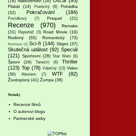
Oscar
(95)
(18)
Náboženství
(16)
Plakát
(14)
Pohádka
Poetický
(8)
Pokračování
(184)
(32)
Prequel
(21)
Povídkový
(7)
Recenze
(970)
Remake
(31)
Road Movie
(16)
Reportáž
(3)
Rodinný
(55)
Romantický
(73)
Sci-fi
(144)
Sitges
(37)
Rozhovor
(2)
Skutečná událost
(92)
Speciál
(121)
Sportovní
(28)
Star Wars
(6)
Thriller
Špioni
(24)
Taneční
(6)
(123)
Top
(78)
Video
Válečný
(13)
WTF
(82)
(30)
Western
(7)
Životopisný
(41)
Žumpa
(38)
Stránky
Recenze filmů
O autorovi blogu
Partnerské weby