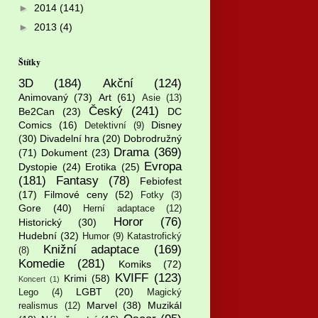
►
2014
(141)
►
2013
(4)
Štítky
3D
(184)
Akční
(124)
Animovaný
(73)
Art
(61)
Asie
(13)
Český
(241)
Be2Can
(23)
DC
Comics
(16)
Disney
Detektivní
(9)
(30)
Divadelní hra
(20)
Dobrodružný
Drama
(369)
(71)
Dokument
(23)
Evropa
Dystopie
(24)
Erotika
(25)
(181)
Fantasy
(78)
Febiofest
(17)
Filmové ceny
(52)
Fotky
(3)
Gore
(40)
Herní adaptace
(12)
Horor
(76)
Historický
(30)
Hudební
(32)
Humor
(9)
Katastrofický
Knižní adaptace
(169)
(8)
Komedie
(281)
Komiks
(72)
KVIFF
(123)
Krimi
(58)
Koncert
(1)
LGBT
(20)
Lego
(4)
Magický
Marvel
(38)
Muzikál
realismus
(12)