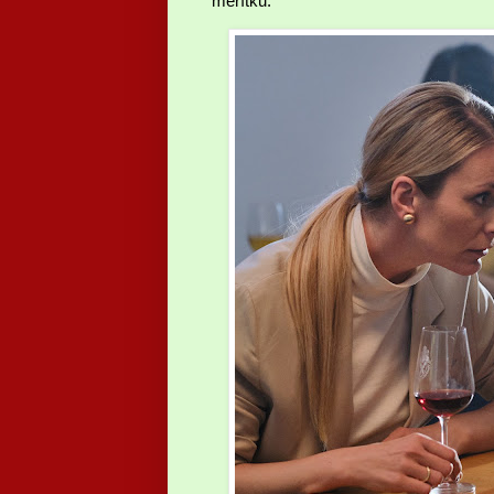
měřítku.