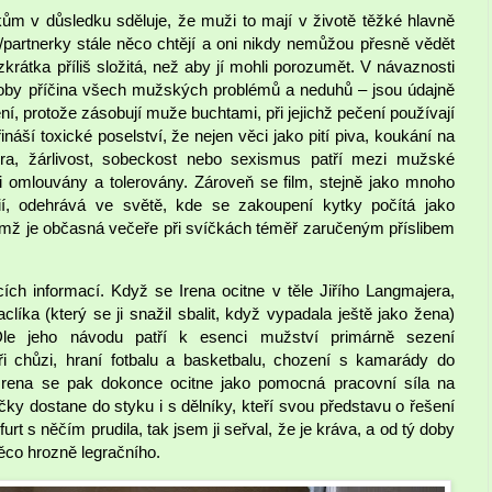
ům v důsledku sděluje, že muži to mají v životě těžké hlavně
y/partnerky stále něco chtějí a oni nikdy nemůžou přesně vědět
rátka příliš složitá, než aby jí mohli porozumět. V návaznosti
coby příčina všech mužských problémů a neduhů – jsou údajně
, protože zásobují muže buchtami, při jejichž pečení používají
áší toxické poselství, že nejen věci jako pití piva, koukání na
věra, žárlivost, sobeckost nebo sexismus patří mezi mužské
i omlouvány a tolerovány. Zároveň se film, stejně jako mnoho
í, odehrává ve světě, kde se zakoupení kytky počítá jako
ěmž je občasná večeře při svíčkách téměř zaručeným příslibem
cích informací. Když se Irena ocitne v těle Jiřího Langmajera,
clíka (který se ji snažil sbalit, když vypadala ještě jako žena)
Dle jeho návodu patří k esenci mužství primárně sezení
 chůzi, hraní fotbalu a basketbalu, chození s kamarády do
 Irena se pak dokonce ocitne jako pomocná pracovní síla na
ečky dostane do styku i s dělníky, kteří svou představu o řešení
rt s něčím prudila, tak jsem ji seřval, že je kráva, a od tý doby
něco hrozně legračního.