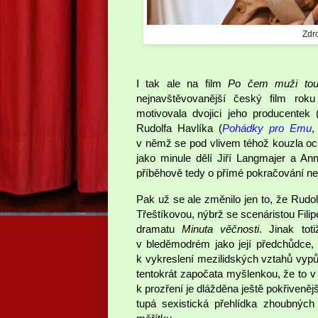
Zdro
I tak ale na film
Po čem muži tou
nejnavštěvovanější český film rok
motivovala dvojici jeho producentek
Rudolfa Havlíka (
Pohádky pro Emu
v němž se pod vlivem téhož kouzla oci
jako minule dělí Jiří Langmajer a An
příběhově tedy o přímé pokračování ne
Pak už se ale změnilo jen to, že Rudol
Třeštíkovou, nýbrž se scenáristou Fi
dramatu
Minuta věčnosti
. Jinak to
v bleděmodrém jako její předchůdce,
k vykreslení mezilidských vztahů vypůj
tentokrát započata myšlenkou, že to v
k prozření je dlážděna ještě pokřiveně
tupá sexistická přehlídka zhoubných