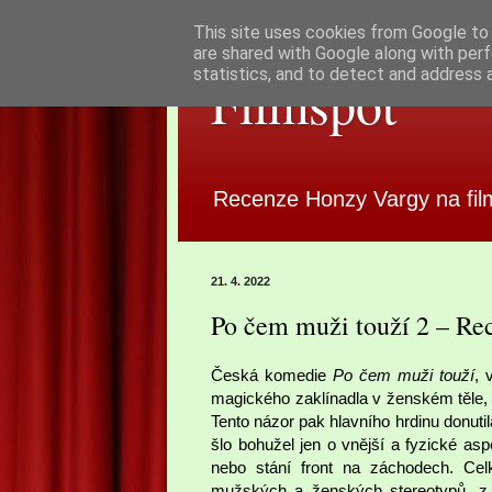
This site uses cookies from Google to d
are shared with Google along with perf
statistics, and to detect and address 
Filmspot
Recenze Honzy Vargy na fil
21. 4. 2022
Po čem muži touží 2 – Re
Česká komedie
Po čem muži touží
, 
magického zaklínadla v ženském těle, 
Tento názor pak hlavního hrdinu donuti
šlo bohužel jen o vnější a fyzické asp
nebo stání front na záchodech. Cel
mužských a ženských stereotypů, z n