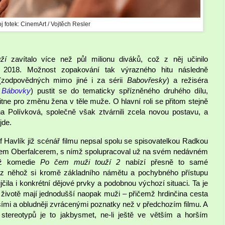
j fotek: CinemArt / Vojtěch Resler
ží
zavítalo více než půl milionu diváků, což z něj učinilo
u 2018. Možnost zopakování tak výrazného hitu následně
 (zodpovědných mimo jiné i za sérii
Babovřesky
) a režiséra
,
Bábovky
) pustit se do tematicky spřízněného druhého dílu,
tne pro změnu žena v těle muže. O hlavní roli se přitom stejně
na Polívková, společně však ztvárnili zcela novou postavu, a
jde.
f Havlík již scénář filmu nepsal spolu se spisovatelkou Radkou
lipem Oberfalcerem, s nímž spolupracoval už na svém nedávném
tiž komedie
Po čem muži touží 2
nabízí přesně to samé
 z něhož si kromě základního námětu a pochybného přístupu
čila i konkrétní dějové prvky a podobnou výchozí situaci. Ta je
 životě mají jednodušší naopak muži – přičemž hrdinčina cesta
jšími a obludněji zvrácenými poznatky než v předchozím filmu. A
 stereotypů je to jakbysmet, ne-li ještě ve větším a horším