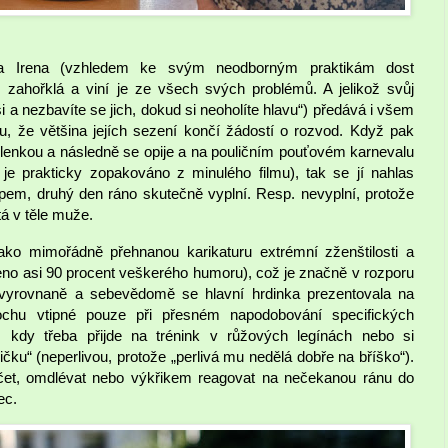
tka Irena (vzhledem ke svým neodborným praktikám dost
m zahořklá a viní je ze všech svých problémů. A jelikož svůj
i a nezbavíte se jich, dokud si neoholíte hlavu“) předává i všem
, že většina jejích sezení končí žádostí o rozvod. Když pak
ilenkou a následně se opije a na pouličním pouťovém karnevalu
je prakticky zopakováno z minulého filmu), tak se jí nahlas
apem, druhý den ráno skutečně vyplní. Resp. nevyplní, protože
tá v těle muže.
jako mimořádně přehnanou karikaturu extrémní zženštilosti a
eno asi 90 procent veškerého humoru), což je značně v rozporu
 vyrovnaně a sebevědomě se hlavní hrdinka prezentovala na
ochu vtipné pouze při přesném napodobování specifických
kdy třeba přijde na trénink v růžových legínách nebo si
ičku“ (neperlivou, protože „perlivá mu nedělá dobře na bříško“).
brečet, omdlévat nebo výkřikem reagovat na nečekanou ránu do
ec.