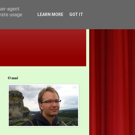
user-agent
erate usage
LEARN MORE
GOT IT
O mně