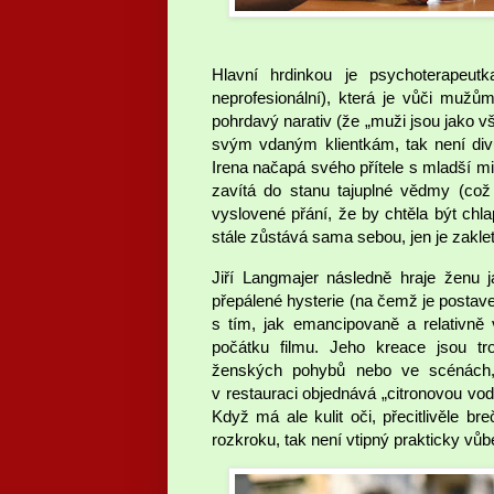
Hlavní hrdinkou je psychoterapeu
neprofesionální), která je vůči mužů
pohrdavý narativ (že „muži jsou jako vš
svým vdaným klientkám, tak není divu
Irena načapá svého přítele s mladší m
zavítá do stanu tajuplné vědmy (což 
vyslovené přání, že by chtěla být chl
stále zůstává sama sebou, jen je zakle
Jiří Langmajer následně hraje ženu 
přepálené hysterie (na čemž je postav
s tím, jak emancipovaně a relativně
počátku filmu. Jeho kreace jsou tr
ženských pohybů nebo ve scénách, 
v restauraci objednává „citronovou vod
Když má ale kulit oči, přecitlivěle 
rozkroku, tak není vtipný prakticky vůb