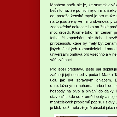
Mnohem horší ale je, že snímek divák
kvůli tomu, že po nich jejich manželk
co, protože ženská mysl je pro muže zk
na to jsou ženy ve filmu obviňovány 
zodpovědné dokonce i za mužské prdění
moc droždí. Kromě toho film ženám přin
fotbal či zapáchání, ale třeba i ne
přirozenosti, které by měly být ženam
jiných českých romantických komedi
univerzální omluva pro všechno a v n
vášnivé noci.
Pro lepší představu ještě pár doplňují
začne ji její soused v podání Marka Ta
učit, jak být správným chlapem. 
s roztaženýma nohama, hrbení se při
hospody na pivo a plivání do dálky.
staveništi, kde se kromě lopaty a sbíj
manželských problémů popisují slovy „fu
je klid,“ což mělo zřejmě působit jako 