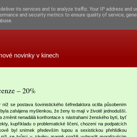
eliver its services and to analyze traffic. Your IP address and 
ormance and security metrics to ensure quality of service, gen
abuse.
mové novinky v kinech
cenze – 20%
v níž se postava šovinistického šéfredaktora ocitla působením
byla zahájena myšlenkou, že ženy to mají v životě jednodušší.
la změnit nenadálá konfrontace s nástrahami ženského bytí, byť
ekty, kupříkladu o problematické líčení, chození na podpatcích
kově byl snímek především tupou a sexistickou přehlídkou
íž se tvůrci v závěru marně snažili vybruslit moralizujícím