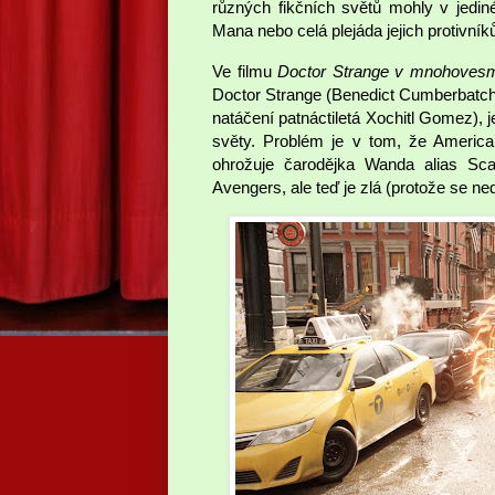
různých fikčních světů mohly v jedi
Mana nebo celá plejáda jejich protivník
Ve filmu
Doctor Strange v mnohovesmí
Doctor Strange (Benedict Cumberbatch)
natáčení patnáctiletá Xochitl Gomez), 
světy. Problém je v tom, že America
ohrožuje čarodějka Wanda alias Scar
Avengers, ale teď je zlá (protože se ned