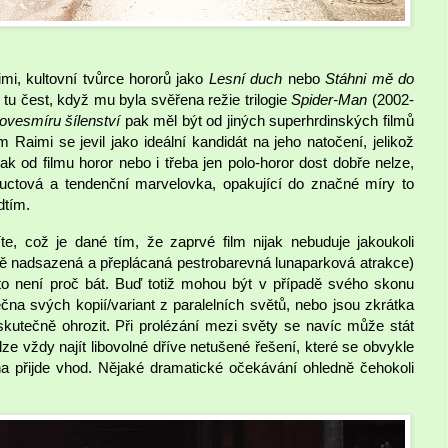
i, kultovní tvůrce hororů jako
Lesní duch
nebo
Stáhni mě do
 tu čest, když mu byla svěřena režie trilogie
Spider-Man
(2002-
ovesmíru šílenství
pak měl být od jiných superhrdinských filmů
Raimi se jevil jako ideální kandidát na jeho natočení, jelikož
 od filmu horor nebo i třeba jen polo-horor dost dobře nelze,
 tuctová a tendenční marvelovka, opakující do značné míry to
dtím.
te, což je dané tím, že zaprvé film nijak nebuduje jakoukoli
ně nadsazená a přeplácaná pestrobarevná lunaparková atrakce)
to není proč bát. Buď totiž mohou být v případě svého skonu
čna svých kopií/variant z paralelních světů, nebo jsou zkrátka
 skutečně ohrozit. Při prolézání mezi světy se navíc může stát
lze vždy najít libovolné dříve netušené řešení, které se obvykle
a přijde vhod. Nějaké dramatické očekávání ohledně čehokoli