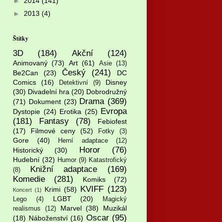
►
2014
(141)
►
2013
(4)
Štítky
3D
(184)
Akční
(124)
Animovaný
(73)
Art
(61)
Asie
(13)
Český
(241)
Be2Can
(23)
DC
Comics
(16)
Disney
Detektivní
(9)
(30)
Divadelní hra
(20)
Dobrodružný
Drama
(369)
(71)
Dokument
(23)
Evropa
Dystopie
(24)
Erotika
(25)
(181)
Fantasy
(78)
Febiofest
(17)
Filmové ceny
(52)
Fotky
(3)
Gore
(40)
Herní adaptace
(12)
Horor
(76)
Historický
(30)
Hudební
(32)
Humor
(9)
Katastrofický
Knižní adaptace
(169)
(8)
Komedie
(281)
Komiks
(72)
KVIFF
(123)
Krimi
(58)
Koncert
(1)
LGBT
(20)
Lego
(4)
Magický
Marvel
(38)
Muzikál
realismus
(12)
Oscar
(95)
(18)
Náboženství
(16)