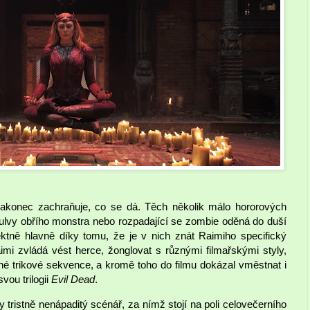
nakonec zachraňuje, co se dá. Těch několik málo hororových
bulvy obřího monstra nebo rozpadající se zombie oděná do duší
ktně hlavně díky tomu, že je v nich znát Raimiho specifický
aimi zvládá vést herce, žonglovat s různými filmařskými styly,
né trikové sekvence, a kromě toho do filmu dokázal vměstnat i
vou trilogii
Evil Dead
.
tristně nenápaditý scénář, za nímž stojí na poli celovečerního