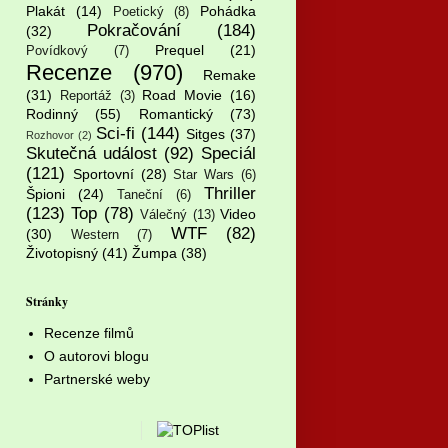
Plakát
(14)
Pohádka
Poetický
(8)
Pokračování
(184)
(32)
Prequel
(21)
Povídkový
(7)
Recenze
(970)
Remake
(31)
Road Movie
(16)
Reportáž
(3)
Rodinný
(55)
Romantický
(73)
Sci-fi
(144)
Sitges
(37)
Rozhovor
(2)
Skutečná událost
(92)
Speciál
(121)
Sportovní
(28)
Star Wars
(6)
Thriller
Špioni
(24)
Taneční
(6)
(123)
Top
(78)
Video
Válečný
(13)
WTF
(82)
(30)
Western
(7)
Životopisný
(41)
Žumpa
(38)
Stránky
Recenze filmů
O autorovi blogu
Partnerské weby