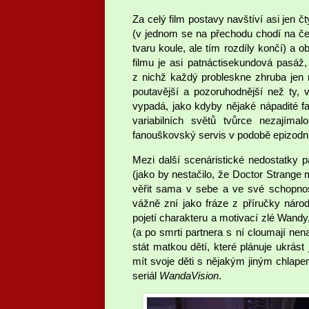
Za celý film postavy navštíví asi jen čt
(v jednom se na přechodu chodí na čer
tvaru koule, ale tím rozdíly končí) a
filmu je asi patnáctisekundová pasáž,
z nichž každý probleskne zhruba jen n
poutavější a pozoruhodnější než ty,
vypadá, jako kdyby nějaké nápadité f
variabilních světů tvůrce nezajíma
fanouškovský servis v podobě epizodní
Mezi další scenáristické nedostatky p
(jako by nestačilo, že Doctor Strange
věřit sama v sebe a ve své schopnos
vážně zní jako fráze z příručky národ
pojetí charakteru a motivací zlé Wandy,
(a po smrti partnera s ní cloumají nen
stát matkou dětí, které plánuje ukrást
mít svoje děti s nějakým jiným chlapem
seriál
WandaVision
.