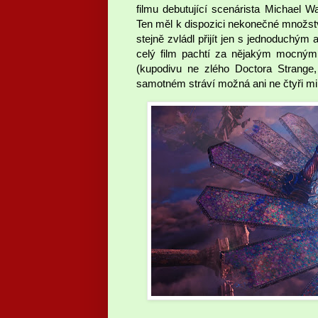
filmu debutující scenárista Michael W
Ten měl k dispozici nekonečné množstv
stejně zvládl přijít jen s jednoduchým
celý film pachtí za nějakým mocným 
(kupodivu ne zlého Doctora Strange,
samotném stráví možná ani ne čtyři mi