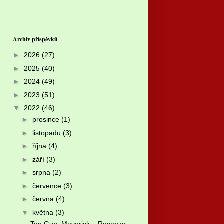
Archiv příspěvků
►
2026
(27)
►
2025
(40)
►
2024
(49)
►
2023
(51)
▼
2022
(46)
►
prosince
(1)
►
listopadu
(3)
►
října
(4)
►
září
(3)
►
srpna
(2)
►
července
(3)
►
června
(4)
▼
května
(3)
Top Gun: Maverick – Recenze