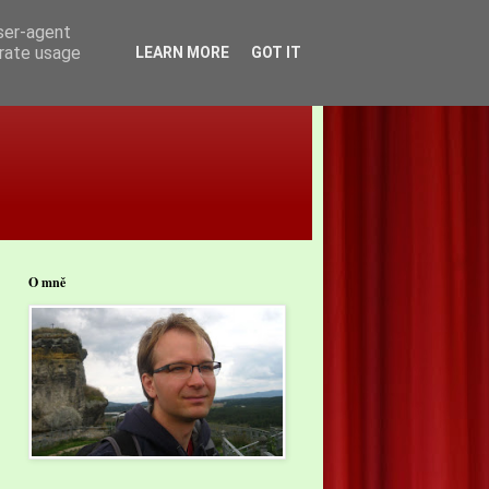
user-agent
erate usage
LEARN MORE
GOT IT
O mně