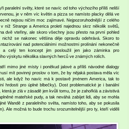
yři paralelní světy, které se navíc od toho výchozího příliš neliší
venou, je v něm víc květin a pizza se namísto placky dělá ve
 obecně nejsou ničím moc zajímavé. Nejpozoruhodnější z celého
 v níž Strange a America proletí najednou skrz několik světů,
a dvě vteřiny, ale skoro všechny jsou přesto na první pohled
 v nichž se nakonec většina děje opravdu odehrává. Skoro to
antazírování nad potenciálními možnostmi prolínání nekonečně
lo a celý ten koncept jim posloužil jen jako záminka pro
ho výskytu několika slavných herců ve známých rolích.
atří mimo jiné místy i poněkud jalové a příliš návodné dialogy
 musí mít povinný proslov o tom, že by nějaká postava měla víc
ti, ale když ho navíc má k postavě jménem America, tak to
ní hrdosti pro úplné blbečky). Dost problematické je i banální
 která je zlá v zásadě jen kvůli tomu, že je zahořklá a závistivá
aplněné mateřské pudy, a tak neváhá zabíjet lidi, aby se mohla
 jiné Wandě z paralelního světa, namísto toho, aby se pokusila
). Ale možná to bude trochu srozumitelnější pro ty, kteří viděli