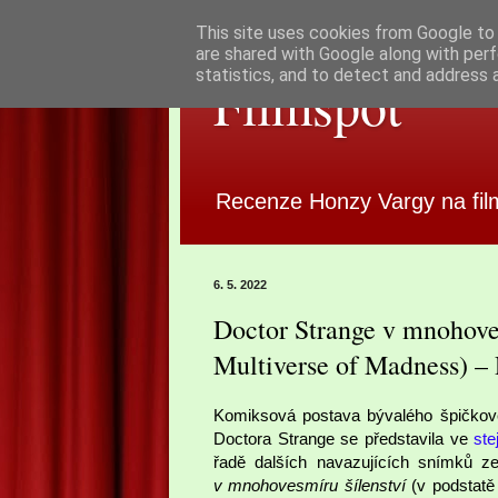
This site uses cookies from Google to d
are shared with Google along with perf
statistics, and to detect and address 
Filmspot
Recenze Honzy Vargy na fil
6. 5. 2022
Doctor Strange v mnohoves
Multiverse of Madness) –
Komiksová postava bývalého špičkové
Doctora Strange se představila ve
ste
řadě dalších navazujících snímků 
v mnohovesmíru šílenství
(v podstatě