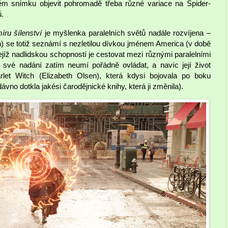
ném snímku objevit pohromadě třeba různé variace na Spider-
ů.
ru šílenství
je myšlenka paralelních světů nadále rozvíjena –
 se totiž seznámí s nezletilou dívkou jménem America (v době
jejíž nadlidskou schopností je cestovat mezi různými paralelními
 své nadání zatím neumí pořádně ovládat, a navíc její život
let Witch (Elizabeth Olsen), která kdysi bojovala po boku
ávno dotkla jakési čarodějnické knihy, která ji změnila).