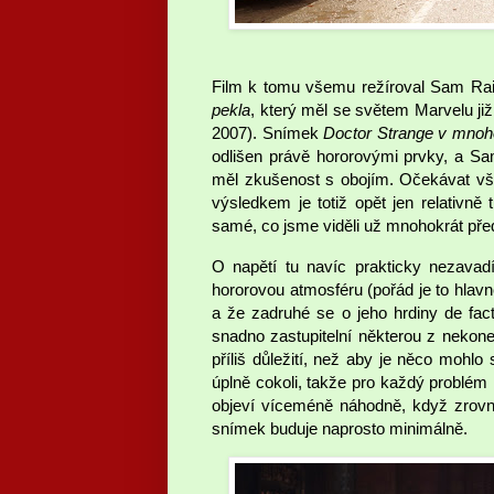
Film k tomu všemu režíroval Sam Raim
pekla
, který měl se světem Marvelu již
2007). Snímek
Doctor Strange v mnoh
odlišen právě hororovými prvky, a Sam 
měl zkušenost s obojím. Očekávat však
výsledkem je totiž opět jen relativně
samé, co jsme viděli už mnohokrát pře
O napětí tu navíc prakticky nezavadí
hororovou atmosféru (pořád je to hlav
a že zadruhé se o jeho hrdiny de fac
snadno zastupitelní některou z nekone
příliš důležití, než aby je něco mohlo
úplně cokoli, takže pro každý problém 
objeví víceméně náhodně, když zrovn
snímek buduje naprosto minimálně.