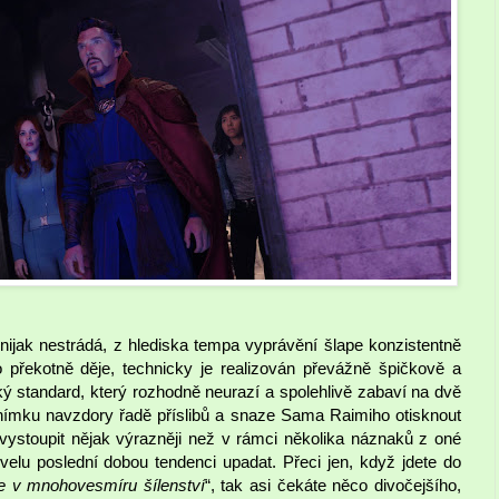
 nijak nestrádá, z hlediska tempa vyprávění šlape konzistentně
překotně děje, technicky je realizován převážně špičkově a
ký standard, který rozhodně neurazí a spolehlivě zabaví na dvě
snímku navzdory řadě příslibů a snaze Sama Raimiho otisknout
 vystoupit nějak výrazněji než v rámci několika náznaků z oné
rvelu poslední dobou tendenci upadat. Přeci jen, když jdete do
e v mnohovesmíru šílenství
“, tak asi čekáte něco divočejšího,