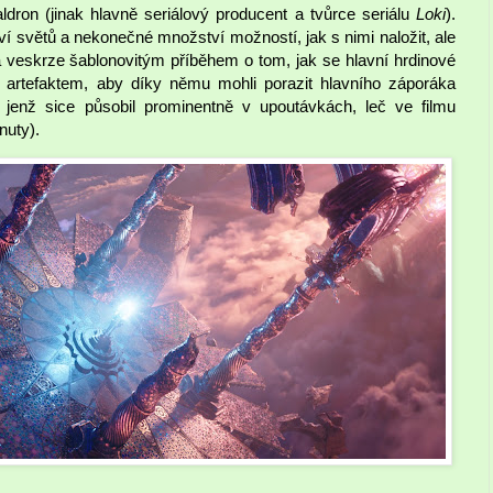
aldron (jinak hlavně seriálový producent a tvůrce seriálu
Loki
).
í světů a nekonečné množství možností, jak s nimi naložit, ale
 a veskrze šablonovitým příběhem o tom, jak se hlavní hrdinové
artefaktem, aby díky němu mohli porazit hlavního záporáka
 jenž sice působil prominentně v upoutávkách, leč ve filmu
nuty).