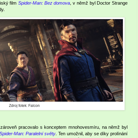
ňský film
Spider-Man: Bez domova
, v němž byl Doctor Strange
dy.
Zdroj fotek: Falcon
zároveň pracovalo s konceptem mnohovesmíru, na němž byl
Spider-Man: Paralelní světy
. Ten umožnil, aby se díky prolínání