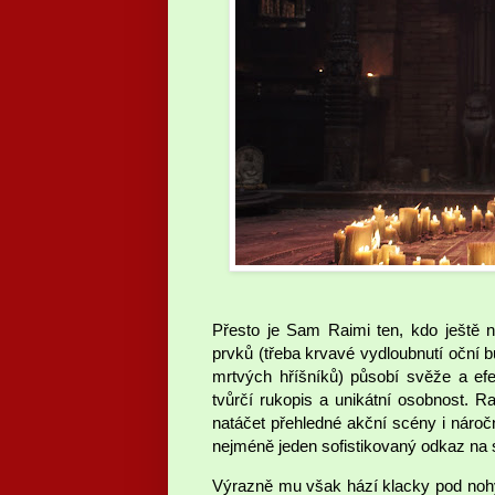
Přesto je Sam Raimi ten, kdo ještě 
prvků (třeba krvavé vydloubnutí oční 
mrtvých hříšníků) působí svěže a efe
tvůrčí rukopis a unikátní osobnost. R
natáčet přehledné akční scény i nároč
nejméně jeden sofistikovaný odkaz na s
Výrazně mu však hází klacky pod nohy 