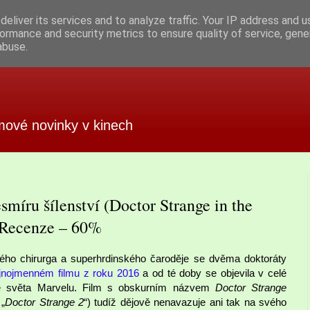
eliver its services and to analyze traffic. Your IP address and 
ormance and security metrics to ensure quality of service, gen
abuse.
mové novinky v kinech
míru šílenství (Doctor Strange in the
 Recenze – 60%
ho chirurga a superhrdinského čaroděje se dvěma doktoráty
jnojmenném filmu z roku 2016
a od té doby se objevila v celé
ze světa Marvelu. Film s obskurním názvem
Doctor Strange
 „
Doctor Strange 2
“) tudíž dějově nenavazuje ani tak na svého