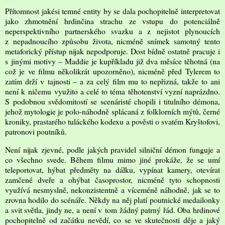
Přítomnost jakési temné entity by se dala pochopitelně interpretovat
jako zhmotnění hrdinčina strachu ze vstupu do potenciálně
neperspektivního partnerského svazku a z nejistot plynoucích
z nepadnoucího způsobu života, nicméně snímek samotný tento
metaforický přístup nijak nepodporuje. Dost bídně ostatně pracuje i
s jinými motivy – Maddie je kupříkladu již dva měsíce těhotná (na
což je ve filmu několikrát upozorněno), nicméně před Tylerem to
zatím drží v tajnosti – a za celý film mu to nepřizná, takže to ani
není k ničemu využito a celé to téma těhotenství vyzní naprázdno.
S podobnou svědomitostí se scenáristé chopili i titulního démona,
jehož mytologie je polo-náhodně splácaná z folklorních mýtů, černé
kroniky, prastarého tuláckého kodexu a pověsti o svatém Kryštofovi,
patronovi poutníků.
Není nijak zjevné, podle jakých pravidel silniční démon funguje a
co všechno svede. Během filmu mimo jiné prokáže, že se umí
teleportovat, hýbat předměty na dálku, vypínat kamery, otevírat
zamčené dveře a ohýbat časoprostor, nicméně tyto schopnosti
využívá nesmyslně, nekonzistentně a víceméně náhodně, jak se to
zrovna hodilo do scénáře. Někdy na něj platí poutnické medailonky
a svit světla, jindy ne, a není v tom žádný patrný řád. Oba hrdinové
pochopitelně od začátku nevědí, co se ve skutečnosti děje a jaký