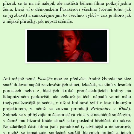
přízrak se to na ně nalepil, ale naštěstí během filmu potkají jednu
ženu, která ví o démonském Pasažérovi všechno (včetně toho, jak
se jej zbavit) a samozřejmě jim to všechno vylíčí – což je skoro jak
z nějaké příručky, jak nepsat scénáře.
Ani režijně nemá
Pasažér
moc co předvést. André Øvredal se sice
snaží dolovat napětí ze zlověstných siluet, lekaček, ze stínů v lesních
porostech nebo z hlasitých kroků pronásledujících hrdiny na
liduprázdném parkovišti, ale celkově je těch nápadů velmi málo
(nejvynalézavější je scéna, v níž si hrdinové svítí v lese filmovým
projektorem, v němž se zrovna promítají
Prázdniny v Římě
).
Snímek se s přibývajícím časem stává víc a víc nechtěně směšným,
v čemž mu bizarní finále slouží jako poslední hřebíček do rakve.
Nejzdařilejší části filmu jsou paradoxně ty civilnější a nehororové,
v nichž se tematizuje společné soužití hlavních hrdinů a jejich