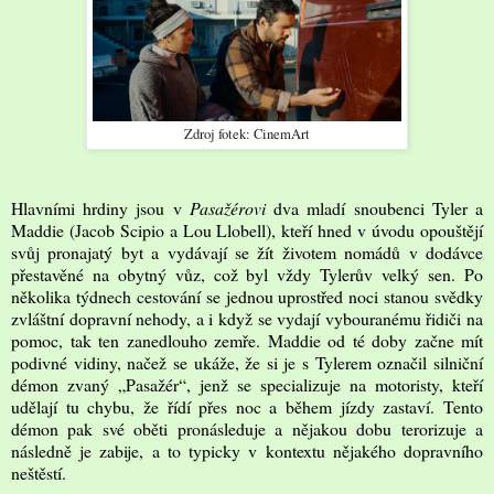
Zdroj fotek: CinemArt
Hlavními hrdiny jsou v
Pasažérovi
dva mladí snoubenci Tyler a
Maddie (Jacob Scipio a Lou Llobell), kteří hned v úvodu opouštějí
svůj pronajatý byt a vydávají se žít životem nomádů v dodávce
přestavěné na obytný vůz, což byl vždy Tylerův velký sen. Po
několika týdnech cestování se jednou uprostřed noci stanou svědky
zvláštní dopravní nehody, a i když se vydají vybouranému řidiči na
pomoc, tak ten zanedlouho zemře. Maddie od té doby začne mít
podivné vidiny, načež se ukáže, že si je s Tylerem označil silniční
démon zvaný „Pasažér“, jenž se specializuje na motoristy, kteří
udělají tu chybu, že řídí přes noc a během jízdy zastaví. Tento
démon pak své oběti pronásleduje a nějakou dobu terorizuje a
následně je zabije, a to typicky v kontextu nějakého dopravního
neštěstí.