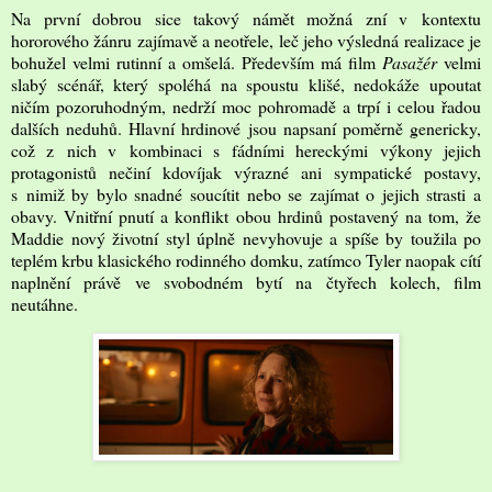
Na první dobrou sice takový námět možná zní v kontextu
hororového žánru zajímavě a neotřele, leč jeho výsledná realizace je
bohužel velmi rutinní a omšelá. Především má film
Pasažér
velmi
slabý scénář, který spoléhá na spoustu klišé, nedokáže upoutat
ničím pozoruhodným, nedrží moc pohromadě a trpí i celou řadou
dalších neduhů. Hlavní hrdinové jsou napsaní poměrně genericky,
což z nich v kombinaci s fádními hereckými výkony jejich
protagonistů nečiní kdovíjak výrazné ani sympatické postavy,
s nimiž by bylo snadné soucítit nebo se zajímat o jejich strasti a
obavy. Vnitřní pnutí a konflikt obou hrdinů postavený na tom, že
Maddie nový životní styl úplně nevyhovuje a spíše by toužila po
teplém krbu klasického rodinného domku, zatímco Tyler naopak cítí
naplnění právě ve svobodném bytí na čtyřech kolech, film
neutáhne.