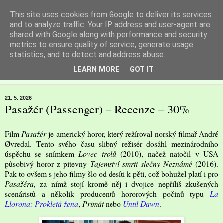
This site uses cookies from Google to deliver its services
Filmspot
and to analyze traffic. Your IP address and user-agent are
shared with Google along with performance and security
metrics to ensure quality of service, generate usage
Recenze Honzy Vargy na filmové novinky v kinech
statistics, and to detect and address abuse.
LEARN MORE
GOT IT
▼
21. 5. 2026
Pasažér (Passenger) – Recenze – 30%
Film
Pasažér
je americký horor, který režíroval norský filmař André
Øvredal. Tento svého času slibný režisér dosáhl mezinárodního
úspěchu se snímkem
Lovec trolů
(2010), načež natočil v USA
působivý horor z pitevny
Tajemství smrti slečny Neznámé
(2016).
Pak to ovšem s jeho filmy šlo od desíti k pěti, což bohužel platí i pro
Pasažéra
, za nímž stojí kromě něj i dvojice nepříliš zkušených
scenáristů a několik producentů hororových počinů typu
La
Llorona: Prokletá žena
,
Primát
nebo
Until Dawn
.