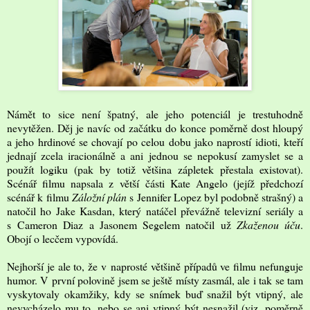
Námět to sice není špatný, ale jeho potenciál je trestuhodně
nevytěžen. Děj je navíc od začátku do konce poměrně dost hloupý
a jeho hrdinové se chovají po celou dobu jako naprostí idioti, kteří
jednají zcela iracionálně a ani jednou se nepokusí zamyslet se a
použít logiku (pak by totiž většina zápletek přestala existovat).
Scénář filmu napsala z větší části Kate Angelo (jejíž předchozí
scénář k filmu
Záložní plán
s Jennifer Lopez byl podobně strašný) a
natočil ho Jake Kasdan, který natáčel převážně televizní seriály a
s Cameron Diaz a Jasonem Segelem natočil už
Zkaženou úču
.
Obojí o lecčem vypovídá.
Nejhorší je ale to, že v naprosté většině případů ve filmu nefunguje
humor. V první polovině jsem se ještě místy zasmál, ale i tak se tam
vyskytovaly okamžiky, kdy se snímek buď snažil být vtipný, ale
nevycházelo mu to, nebo se ani vtipný být nesnažil (viz. poměrně