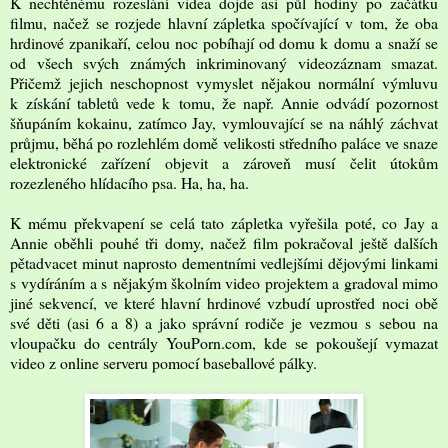
K nechtěnému rozeslání videa dojde asi půl hodiny po začátku
filmu, načež se rozjede hlavní zápletka spočívající v tom, že oba
hrdinové zpanikaří, celou noc pobíhají od domu k domu a snaží se
od všech svých známých inkriminovaný videozáznam smazat.
Přičemž jejich neschopnost vymyslet nějakou normální výmluvu
k získání tabletů vede k tomu, že např. Annie odvádí pozornost
šňupáním kokainu, zatímco Jay, vymlouvající se na náhlý záchvat
průjmu, běhá po rozlehlém domě velikosti středního paláce ve snaze
elektronické zařízení objevit a zároveň musí čelit útokům
rozezleného hlídacího psa. Ha, ha, ha.
K mému překvapení se celá tato zápletka vyřešila poté, co Jay a
Annie oběhli pouhé tři domy, načež film pokračoval ještě dalších
pětadvacet minut naprosto dementními vedlejšími dějovými linkami
s vydíráním a s nějakým školním video projektem a gradoval mimo
jiné sekvencí, ve které hlavní hrdinové vzbudí uprostřed noci obě
své děti (asi 6 a 8) a jako správní rodiče je vezmou s sebou na
vloupačku do centrály YouPorn.com, kde se pokoušejí vymazat
video z online serveru pomocí baseballové pálky.