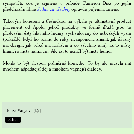
sympatičtí, což je zejména v případě Cameron Diaz po jejím
předchozím filmu
Jedna za všechny
opravdu příjemná změna.
Takovým bonusem a třešničkou na výkalu je ultimativní product
placement od Applu, jehož produkty ve formě iPadů jsou tu
především ústy hlavního hrdiny vychvalovány do nebeských výšin
(pokaždé, když ho vezme do ruky, nezapomene zmínit, jak úžasný
má design, jak velké má rozlišení a co všechno umí), až to místy
hraničí s meta humorem. Ale asi to neměl být meta humor.
Mohla to být alespoň průměrná komedie. To by ale musela mít
mnohem nápaditější děj a mnohem vtipnější dialogy.
Honza Varga
v
14:51
Sdílet