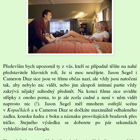
Především bych upozornil ty z vás, kteří se případně těšíte na nahé
představitele hlavních rolí, že si moc neužijete. Jason Segel i
Cameron Diaz sice jsou ve filmu občas nazí, ale vždy jsou natočeni
tak, aby nebylo nic vidět, nebo jim alespoň intimní partie vždy
zakrývá nějaký náhodný předmět. Na konci filmu sice uvidíte
střípky z onoho porna, to je ale zcela cudné a není v něm vidět
naprosto nic (!). Jason Segel měl mnohem ostřejší scénu
v
Kopačkách
a u Cameron Diaz se dočkáte maximálně odhaleného
zadku, kousku ňadra z boku a náznaku prosvítajících bradavek přes
tričko. Stejného výsledku se doberete po pár sekundách
vyhledávání na
Googlu
.