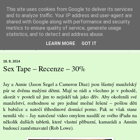
This site uses cookies from Google to deliver its services
Filmspot
and to analyze traffic. Your IP address and user-agent are
shared with Google along with performance and security
metrics to ensure quality of service, generate usage
Recenze Honzy Vargy na filmové novinky v kinech
statistics, and to detect and address abuse.
LEARN MORE
GOT IT
▼
18. 8. 2014
Sex Tape – Recenze – 30%
Jay a Annie (Jason Segel a Cameron Diaz) jsou šťastný manželský
pár se dvěma malými dětmi. Mají se rádi a všechno je v pohodě,
akorát v posteli už jim to nejiskří tak jako dřív. Aby okořenili své
manželství, rozhodnou se pro jediné možné řešení – pošlou děti
k babičce a natočí tříhodinové domácí porno. Pak se však stane
nemilá věc – Jay natočené video omylem nasdílí ze svého iPadu na
několik dalších tabletů, které vlastní příbuzní, kamarádi a Anniin
budoucí zaměstnavatel (Rob Lowe).