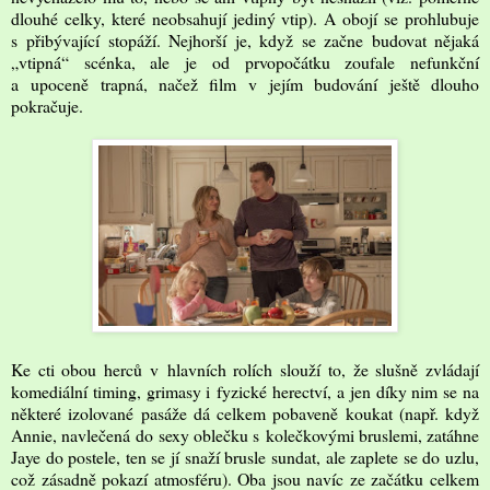
dlouhé celky, které neobsahují jediný vtip). A obojí se prohlubuje
s přibývající stopáží. Nejhorší je, když se začne budovat nějaká
„vtipná“ scénka, ale je od prvopočátku zoufale nefunkční
a upoceně trapná, načež film v jejím budování ještě dlouho
pokračuje.
Ke cti obou herců v hlavních rolích slouží to, že slušně zvládají
komediální timing, grimasy i fyzické herectví, a jen díky nim se na
některé izolované pasáže dá celkem pobaveně koukat (např. když
Annie, navlečená do sexy oblečku s kolečkovými bruslemi, zatáhne
Jaye do postele, ten se jí snaží brusle sundat, ale zaplete se do uzlu,
což zásadně pokazí atmosféru). Oba jsou navíc ze začátku celkem