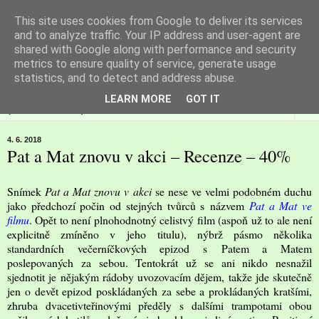
This site uses cookies from Google to deliver its services
Filmspot
and to analyze traffic. Your IP address and user-agent are
shared with Google along with performance and security
metrics to ensure quality of service, generate usage
Recenze Honzy Vargy na filmové novinky v kinech
statistics, and to detect and address abuse.
LEARN MORE
GOT IT
▼
4. 6. 2018
Pat a Mat znovu v akci – Recenze – 40%
Snímek
Pat a Mat znovu v akci
se nese ve velmi podobném duchu
jako předchozí počin od stejných tvůrců s názvem
Pat a Mat ve
filmu
. Opět to není plnohodnotný celistvý film (aspoň už to ale není
explicitně zmíněno v jeho titulu), nýbrž pásmo několika
standardních večerníčkových epizod s Patem a Matem
poslepovaných za sebou. Tentokrát už se ani nikdo nesnažil
sjednotit je nějakým rádoby uvozovacím dějem, takže jde skutečně
jen o devět epizod poskládaných za sebe a prokládaných kratšími,
zhruba dvacetivteřinovými předěly s dalšími trampotami obou