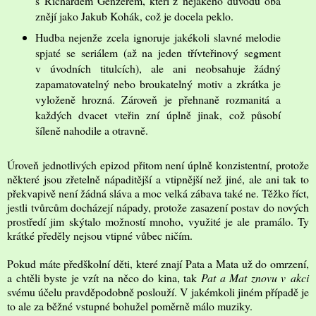
s Richardem Genzerem, kteří z nějakého důvodu oba
znějí jako Jakub Kohák, což je docela peklo.
Hudba nejenže zcela ignoruje jakékoli slavné melodie
spjaté se seriálem (až na jeden třívteřinový segment
v úvodních titulcích), ale ani neobsahuje žádný
zapamatovatelný nebo broukatelný motiv a zkrátka je
vyloženě hrozná. Zároveň je přehnaně rozmanitá a
každých dvacet vteřin zní úplně jinak, což působí
šíleně nahodile a otravně.
Úroveň jednotlivých epizod přitom není úplně konzistentní, protože
některé jsou zřetelně nápaditější a vtipnější než jiné, ale ani tak to
překvapivě není žádná sláva a moc velká zábava také ne. Těžko říct,
jestli tvůrcům docházejí nápady, protože zasazení postav do nových
prostředí jim skýtalo možností mnoho, využité je ale pramálo. Ty
krátké předěly nejsou vtipné vůbec ničím.
Pokud máte předškolní děti, které znají Pata a Mata už do omrzení,
a chtěli byste je vzít na něco do kina, tak
Pat a Mat znovu v akci
svému účelu pravděpodobně poslouží. V jakémkoli jiném případě je
to ale za běžné vstupné bohužel poměrně málo muziky.