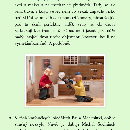
akcí a reakcí a na mechanice předmětů. Tady se ale
seká tráva, i když vůbec není co sekat, zapadlé víčko
pod skříní se musí hledat pomocí kamery, přestože jde
pod tu skříň perfektně vidět, vruty se do dřeva
zatloukají kladivem a už vůbec není jasné, jak může
malý létající dron unést objemnou kovovou kouli na
vymetání komínů. A podobně.
V těch kraťoučkých předělech Pat a Mat mluví, což je
strašný nezvyk. Navíc je dabují Michal Suchánek