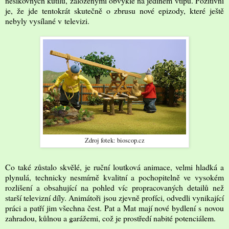
nešikovných kutilů, založenými obvykle na jediném vtipu. Pozitivní
je, že jde tentokrát skutečně o zbrusu nové epizody, které ještě
nebyly vysílané v televizi.
Zdroj fotek: bioscop.cz
Co také zůstalo skvělé, je ruční loutková animace, velmi hladká a
plynulá, technicky nesmírně kvalitní a pochopitelně ve vysokém
rozlišení a obsahující na pohled víc propracovaných detailů než
starší televizní díly. Animátoři jsou zjevně profíci, odvedli vynikající
práci a patří jim všechna čest. Pat a Mat mají nové bydlení s novou
zahradou, kůlnou a garážemi, což je prostředí nabité potenciálem.