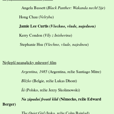
Angela Bassett (
Black Panther: Wakanda nechť žije
)
Hong Chau (
Velryba
)
Jamie Lee Curtis (
Všechno, všude, najednou)
Kerry Condon (
Víly z Inisherinu
)
Stephanie Hsu (
Všechno, všude, najednou
)
Nejlepší neanglicky mluvený film
Argentina, 1985
(Argentina, režie Santiago Mitre)
Blízko
(Belgie, režie Lukas Dhont)
Íá
(Polsko, režie Jerzy Skolimowski)
(Německo, režie Edward
Na západní frontě klid
Berger)
The Quiet Girl
(Irsko, režie Colm Bairéad)