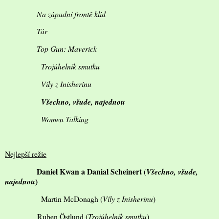
Na západní frontě klid
Tár
Top Gun: Maverick
Trojúhelník smutku
Víly z Inisherinu
Všechno, všude, najednou
Women Talking
Nejlepší režie
Daniel Kwan a Danial Scheinert (
Všechno, všude,
)
najednou
Martin McDonagh (
Víly z Inisherinu
)
Ruben Östlund (
Trojúhelník smutku
)