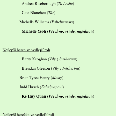
Andrea Riseborough (
To Leslie
)
Cate Blanchett (
Tár
)
Michelle Williams (
Fabelmanovi
)
Michelle Yeoh (
)
Všechno, všude, najednou
Nejlepší herec ve vedlejší roli
Barry Keoghan (
Víly z Inisherinu
)
Brendan Gleeson (
Víly z Inisherinu
)
Brian Tyree Henry (
Mosty
)
Judd Hirsch (
Fabelmanovi
)
Ke Huy Quan (
)
Všechno, všude, najednou
Nejlepší herečka ve vedlejší roli