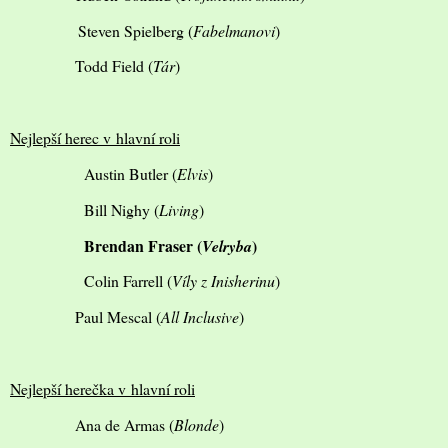
Steven Spielberg (
Fabelmanovi
)
Todd Field (
Tár
)
Nejlepší herec v hlavní roli
Austin Butler (
Elvis
)
Bill Nighy (
Living
)
Brendan Fraser (
)
Velryba
Colin Farrell (
Víly z Inisherinu
)
Paul Mescal (
All Inclusive
)
Nejlepší herečka v hlavní roli
Ana de Armas (
Blonde
)