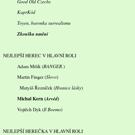
Good Old Czechs
KaprKód
Toyen, baronka surrealismu
Zkouška umění
NEJLEPŠÍ HEREC V HLAVNÍ ROLI
Adam Mišík (
BANGER.
)
Martin Finger (
Slovo
)
Matyáš Řezníček (
Hranice lásky
)
Michal Kern (
)
Arvéd
Vojtěch Dyk (
Il Boemo
)
NEJLEPŠÍ HEREČKA V HLAVNÍ ROLI