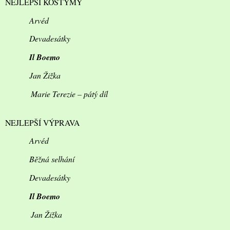
NEJLEPŠÍ KOSTÝMY
Arvéd
Devadesátky
Il Boemo
Jan Žižka
Marie Terezie – pátý díl
NEJLEPŠÍ VÝPRAVA
Arvéd
Běžná selhání
Devadesátky
Il Boemo
Jan Žižka