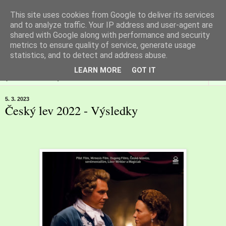
This site uses cookies from Google to deliver its services
Filmspot
and to analyze traffic. Your IP address and user-agent are
shared with Google along with performance and security
metrics to ensure quality of service, generate usage
Recenze Honzy Vargy na filmové novinky v kinech
statistics, and to detect and address abuse.
LEARN MORE
GOT IT
▼
5. 3. 2023
Český lev 2022 - Výsledky