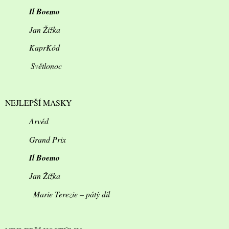
Il Boemo
Jan Žižka
KaprKód
Světlonoc
NEJLEPŠÍ MASKY
Arvéd
Grand Prix
Il Boemo
Jan Žižka
Marie Terezie – pátý díl