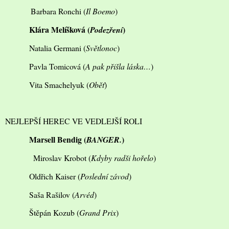
Barbara Ronchi (
Il Boemo
)
Klára Melíšková (
)
Podezření
Natalia Germani (
Světlonoc
)
Pavla Tomicová (
A pak přišla láska…
)
Vita Smachelyuk (
Oběť
)
NEJLEPŠÍ HEREC VE VEDLEJŠÍ ROLI
Marsell Bendig (
)
BANGER.
Miroslav Krobot (
Kdyby radši hořelo
)
Oldřich Kaiser (
Poslední závod
)
Saša Rašilov (
Arvéd
)
Štěpán Kozub (
Grand Prix
)