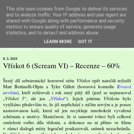
This site uses cookies from Google to deliver its services
Filmspot
and to analyze traffic. Your IP address and user-agent are
shared with Google along with performance and security
metrics to ensure quality of service, generate usage
Recenze Honzy Vargy na filmové novinky v kinech
statistics, and to detect and address abuse.
LEARN MORE
GOT IT
▼
8. 3. 2023
Vřískot 6 (Scream VI) – Recenze – 60%
Šestý díl sebeironické hororové série
Vřískot
opět natočili režiséři
Matt Bettinelli-Olpin a Tyler Gillett (hororová komedie
Krvavá
nevěsta
), kteří režírovali i rok starý pátý díl (jenž se nejmenoval
„
Vřískot 5
“, ale jen „
Vřískot
“). Jejich pátému
Vřískotu
bylo
vytýkáno především to, že již nepřichází s ničím novým a je pouze
nastavovanou kaší, která už jen recykluje mnohokrát vyvařená
schémata a motivy. Skutečnost, že si samotní tvůrci byli celkové
omšelosti svého díla vědomi, a dokonce na ni přímo ve filmu
v rámci dialogů místy legračně poukazovali, snímek nezachránila.