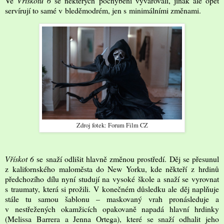
Ve
Vřískotu 6
se některých pochybení vyvarovali, jinak ale opět
servírují to samé v bleděmodrém, jen s minimálními změnami.
Zdroj fotek: Forum Film CZ
Vřískot 6
se snaží odlišit hlavně změnou prostředí. Děj se přesunul
z kalifornského maloměsta do New Yorku, kde někteří z hrdinů
předchozího dílu nyní studují na vysoké škole a snaží se vyrovnat
s traumaty, která si prožili. V konečném důsledku ale děj naplňuje
stále tu samou šablonu – maskovaný vrah pronásleduje a
v nestřežených okamžicích opakovaně napadá hlavní hrdinky
(Melissa Barrera a Jenna Ortega), které se snaží odhalit jeho