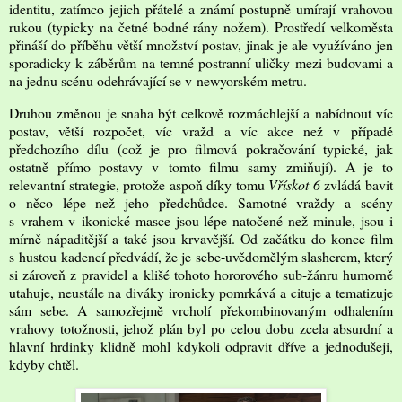
identitu, zatímco jejich přátelé a známí postupně umírají vrahovou
rukou (typicky na četné bodné rány nožem). Prostředí velkoměsta
přináší do příběhu větší množství postav, jinak je ale využíváno jen
sporadicky k záběrům na temné postranní uličky mezi budovami a
na jednu scénu odehrávající se v newyorském metru.
Druhou změnou je snaha být celkově rozmáchlejší a nabídnout víc
postav, větší rozpočet, víc vražd a víc akce než v případě
předchozího dílu (což je pro filmová pokračování typické, jak
ostatně přímo postavy v tomto filmu samy zmiňují). A je to
relevantní strategie, protože aspoň díky tomu
Vřískot 6
zvládá bavit
o něco lépe než jeho předchůdce. Samotné vraždy a scény
s vrahem v ikonické masce jsou lépe natočené než minule, jsou i
mírně nápaditější a také jsou krvavější. Od začátku do konce film
s hustou kadencí předvádí, že je sebe-uvědomělým slasherem, který
si zároveň z pravidel a klišé tohoto hororového sub-žánru humorně
utahuje, neustále na diváky ironicky pomrkává a cituje a tematizuje
sám sebe. A samozřejmě vrcholí překombinovaným odhalením
vrahovy totožnosti, jehož plán byl po celou dobu zcela absurdní a
hlavní hrdinky klidně mohl kdykoli odpravit dříve a jednodušeji,
kdyby chtěl.