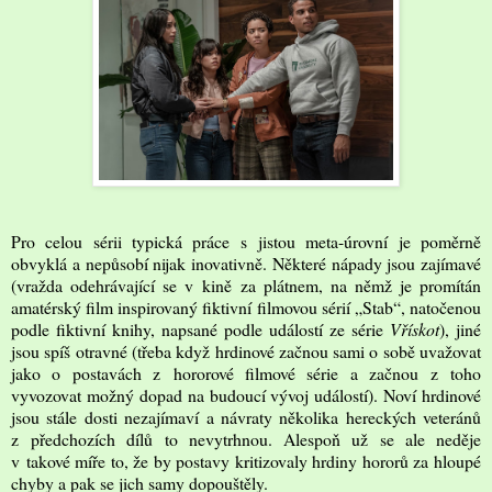
Pro celou sérii typická práce s jistou meta-úrovní je poměrně
obvyklá a nepůsobí nijak inovativně. Některé nápady jsou zajímavé
(vražda odehrávající se v kině za plátnem, na němž je promítán
amatérský film inspirovaný fiktivní filmovou sérií „Stab“, natočenou
podle fiktivní knihy, napsané podle událostí ze série
Vřískot
), jiné
jsou spíš otravné (třeba když hrdinové začnou sami o sobě uvažovat
jako o postavách z hororové filmové série a začnou z toho
vyvozovat možný dopad na budoucí vývoj událostí). Noví hrdinové
jsou stále dosti nezajímaví a návraty několika hereckých veteránů
z předchozích dílů to nevytrhnou. Alespoň už se ale neděje
v takové míře to, že by postavy kritizovaly hrdiny hororů za hloupé
chyby a pak se jich samy dopouštěly.