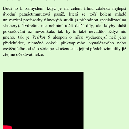
Budí to k zamyšlení, když je na celém filmu zdaleka nejlepší
úvodní patnáctiminutová pasáž, která se točí kolem mladé
univerzitní profesorky filmových studií (s příhodnou specializací na
slashery). Tvůrcům nic nebrání točit další díly, ale kdyby další
pokračování už nevznikala, tak by to také nevadilo. Když nic
jiného, tak je
Vřískot 6
alespoň o něco vydařenější než jeho
předchůdce, nicméně cokoli překvapivého, vynalézavého nebo
osvěžujícího od této série po zkušenosti s jejími předchozími díly již
zřejmě očekávat nelze.