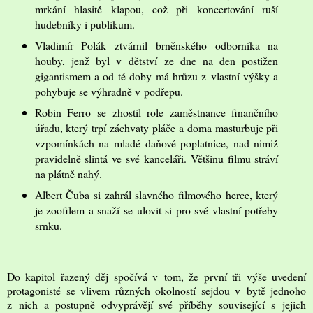
mrkání hlasitě klapou, což při koncertování ruší
hudebníky i publikum.
Vladimír Polák ztvárnil brněnského odborníka na
houby, jenž byl v dětství ze dne na den postižen
gigantismem a od té doby má hrůzu z vlastní výšky a
pohybuje se výhradně v podřepu.
Robin Ferro se zhostil role zaměstnance finančního
úřadu, který trpí záchvaty pláče a doma masturbuje při
vzpomínkách na mladé daňové poplatnice, nad nimiž
pravidelně slintá ve své kanceláři. Většinu filmu stráví
na plátně nahý.
Albert Čuba si zahrál slavného filmového herce, který
je zoofilem a snaží se ulovit si pro své vlastní potřeby
srnku.
Do kapitol řazený děj spočívá v tom, že první tři výše uvedení
protagonisté se vlivem různých okolností sejdou v bytě jednoho
z nich a postupně odvyprávějí své příběhy související s jejich