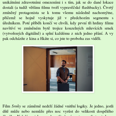
unikátními zdravotními omezeními i s tím, jak se do dané lokace
dostali (a tudíž většinu filmu tvoří vypravěčské flashbacky). Čtvrtý
zmíněný protagonista se k tomu všemu následně nachomýtne,
přičemž se hojně vyskytuje již v předchozím segmentu s
úředníkem. Poté příběh končí ve chvíli, kdy první tři hrdiny filmu
navštíví ve zmíněném bytě trojice kouzelných mluvících srnek
(vytvořených digitálně) a splní každému z nich jedno přání. A vy
pak odcházíte z kina a říkáte si, co jste to proboha zas viděli.
Film
Srnky
se záměrně nedrží žádné vnitřní logiky. Je jedno, jestli
dítě může nebo nemůže přes noc vyrůst do velikosti dospělého