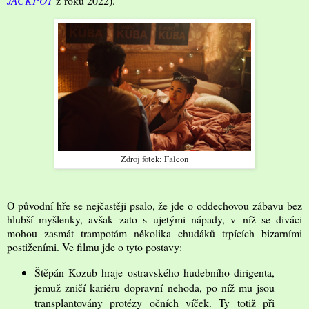
JACKPOT
z roku 2022).
Zdroj fotek: Falcon
O původní hře se nejčastěji psalo, že jde o oddechovou zábavu bez
hlubší myšlenky, avšak zato s ujetými nápady, v níž se diváci
mohou zasmát trampotám několika chudáků trpících bizarními
postiženími. Ve filmu jde o tyto postavy:
Štěpán Kozub hraje ostravského hudebního dirigenta,
jemuž zničí kariéru dopravní nehoda, po níž mu jsou
transplantovány protézy očních víček. Ty totiž při