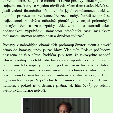
člověka. Neřeší se, jak se mohou tři různé postavy setkat v jednom
stejném snu, který se v jednu chvíli zdá všem třem naráz. Neřeší se,
jestli vedení finančního úřadu ví, že jejich zaměstnanec utekl za
denního provozu ze své kanceláře zcela nahý. Neřeší se, proč se
trojice srnek v závěru náhodně přeměňuje v trojici polonahých
krásných žen a zase zpátky. Jde zkrátka o surrealisticko-
dadaistickou vyprávěnku namátkou přepínající mezi magickým
realismem, snovou nesmyslností a divokou stylizací.
Postavy v nahodilých okamžicích prolamují čtvrtou stěnu a hovoří
přímo do kamery, jindy je zas hlava Vladimíra Poláka počítačově
nasazena na tělo dítěte. Problém je v tom, že takovýchto nápadů
film neobsahuje zas tolik, aby tím dokázal upoutat po celou dobu, a
především tyto nápady ulpívají pod nánosem hrubozrnné lidové
komedie, jež se může s vaším smyslem pro humor snadno minout,
pokud vám ke smíchu nestačí primitivní sexuální narážky a dělání
legračních obličejů. V průběhu filmu mimochodem zazní definice
humoru, a pokud je to definice platná, tak film
Srnky
po většinu
svého trvání humor netvoří.