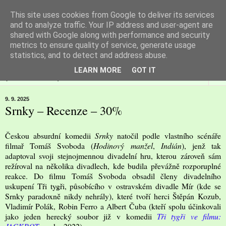
This site uses cookies from Google to deliver its services
Filmspot
and to analyze traffic. Your IP address and user-agent are
shared with Google along with performance and security
metrics to ensure quality of service, generate usage
Recenze Honzy Vargy na filmové novinky v kinech
statistics, and to detect and address abuse.
LEARN MORE
GOT IT
▼
9. 9. 2025
Srnky – Recenze – 30%
Českou absurdní komedii
Srnky
natočil podle vlastního scénáře
filmař Tomáš Svoboda (
Hodinový manžel
,
Indián
), jenž tak
adaptoval svoji stejnojmennou divadelní hru, kterou zároveň sám
režíroval na několika divadlech, kde budila převážně rozporuplné
reakce. Do filmu Tomáš Svoboda obsadil členy divadelního
uskupení Tři tygři, působícího v ostravském divadle Mír (kde se
Srnky paradoxně nikdy nehrály), které tvoří herci Štěpán Kozub,
Vladimír Polák, Robin Ferro a Albert Čuba (kteří spolu účinkovali
jako jeden herecký soubor již v komedii
Tři tygři ve filmu: