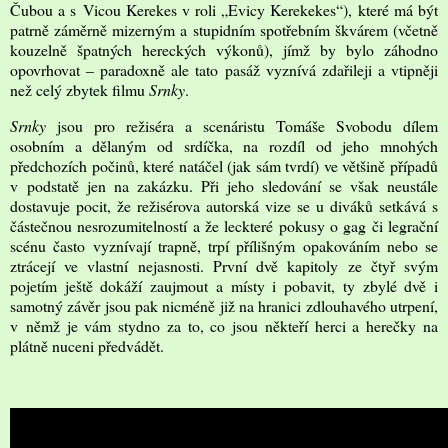
Čubou a s Vicou Kerekes v roli „Evicy Kerekekes“), které má být
patrně záměrně mizerným a stupidním spotřebním škvárem (včetně
kouzelně špatných hereckých výkonů), jímž by bylo záhodno
opovrhovat – paradoxně ale tato pasáž vyznívá zdařileji a vtipněji
než celý zbytek filmu
Srnky
.
Srnky
jsou pro režiséra a scenáristu Tomáše Svobodu dílem
osobním a dělaným od srdíčka, na rozdíl od jeho mnohých
předchozích počinů, které natáčel (jak sám tvrdí) ve většině případů
v podstatě jen na zakázku. Při jeho sledování se však neustále
dostavuje pocit, že režisérova autorská vize se u diváků setkává s
částečnou nesrozumitelností a že leckteré pokusy o gag či legrační
scénu často vyznívají trapně, trpí přílišným opakováním nebo se
ztrácejí ve vlastní nejasnosti. První dvě kapitoly ze čtyř svým
pojetím ještě dokáží zaujmout a místy i pobavit, ty zbylé dvě i
samotný závěr jsou pak nicméně již na hranici zdlouhavého utrpení,
v němž je vám stydno za to, co jsou někteří herci a herečky na
plátně nuceni předvádět.