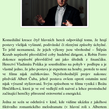
Komediální kreace čtyř hlavních herců odpovídají tomu, že hrají
postavy všelijak vyšinuté, podivínské či různými způsoby úchylné.
To ještě neznamená, že jejich výkony jsou věrohodné – Štěpán
Kozub nepůsobí přesvědčivě coby hudební dirigent, a Robin Ferro
dokonce nepůsobí přesvědčivě ani jako úředník z finančáku.
Herectví Vladimíra Poláka je soustředěno na pohyb v podřepu a je
vlastně jedno, že jeho postava je expertem na houby, protože to není
ve filmu nijak zužitkováno. Nejvěrohodnější projev nakonec
předvádí Albert Čuba, jehož postava ovšem oproti ostatním není
nijak výrazně stylizovaná. Svým způsobem ve filmu vyniká i Beáta
Hrnčiříková, která je ve své vedlejší roli naivní a lehce prostoduché
začínající herečky přirozeně extrovertní a energická.
Jedna ze scén se odehrává v kině, kde vidíme ukázku z jakéhosi
fiktivního romantického melodramatu (v hlavní roli s Albertem