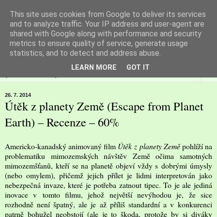
This site uses cookies from Google to deliver its services
Filmspot
and to analyze traffic. Your IP address and user-agent are
shared with Google along with performance and security
metrics to ensure quality of service, generate usage
Recenze Honzy Vargy na filmové novinky v kinech
statistics, and to detect and address abuse.
LEARN MORE
GOT IT
▼
26. 7. 2014
Útěk z planety Země (Escape from Planet
Earth) – Recenze – 60%
Americko-kanadský animovaný film
Útěk z planety Země
pohlíží na
problematiku mimozemských návštěv Země očima samotných
mimozemšťanů, kteří se na planetě objeví vždy s dobrými úmysly
(nebo omylem), přičemž jejich přílet je lidmi interpretován jako
nebezpečná invaze, které je potřeba zatnout tipec. To je ale jediná
inovace v tomto filmu, jehož největší nevýhodou je, že sice
rozhodně není špatný, ale je až příliš standardní a v konkurenci
patrně bohužel neobstojí (ale je to škoda, protože by si diváky