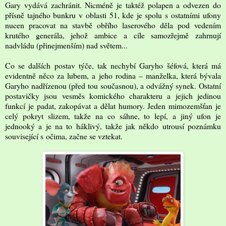
Gary vydává zachránit. Nicméně je taktéž polapen a odvezen do
přísně tajného bunkru v oblasti 51, kde je spolu s ostatními ufony
nucen pracovat na stavbě obřího laserového děla pod vedením
krutého generála, jehož ambice a cíle samozřejmě zahrnují
nadvládu (přinejmenším) nad světem...
Co se dalších postav týče, tak nechybí Garyho šéfová, která má
evidentně něco za lubem, a jeho rodina – manželka, která bývala
Garyho nadřízenou (před tou současnou), a odvážný synek. Ostatní
postavičky jsou vesměs komického charakteru a jejich jedinou
funkcí je padat, zakopávat a dělat humory. Jeden mimozemšťan je
celý pokryt slizem, takže na co sáhne, to lepí, a jiný ufon je
jednooký a je na to háklivý, takže jak někdo utrousí poznámku
související s očima, začne se vztekat.