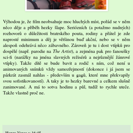
Výhodou je, že film neobsahuje moc hluchých míst, pořád se v něm
něco děje a příběh hezky šlape. Seriózních (a potažmo nudných)
rozhovorů o důležitosti bratrského pouta, rodiny a přátel je zde
naprosté minimum a děj je většinou buď akční, nebo se v něm
alespoň odehrává něco zábavného. Zároveň je tu i dost vtípků pro
dospělé (např. parodie na
The Artist
), a zejména pak pro fanoušky
sci-fi (narážky na jména slavných režisérů a nejrůznější žánrové
vtípky). Takže dítě se bude bavit a rodič s ním, což není u
animovaných snímků vždy samozřejmostí (dokonce i já jsem se
párkrát zasmál nahlas - především u gagů, které mne překvapily
svou sofistikovaností). A taky je to hezky barevné a celkem slušně
zanimované. A má to sotva hodinu a půl, tudíž to rychle uteče.
Takže vlastně proč ne.
Honza Varga
v
16:45