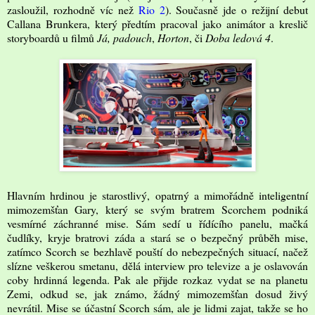
zasloužil, rozhodně víc než
Rio 2
). Současně jde o režijní debut
Callana Brunkera, který předtím pracoval jako animátor a kreslič
storyboardů u filmů
Já, padouch
,
Horton
, či
Doba ledová 4
.
Hlavním hrdinou je starostlivý, opatrný a mimořádně inteligentní
mimozemšťan Gary, který se svým bratrem Scorchem podniká
vesmírné záchranné mise. Sám sedí u řídícího panelu, mačká
čudlíky, kryje bratrovi záda a stará se o bezpečný průběh mise,
zatímco Scorch se bezhlavě pouští do nebezpečných situací, načež
slízne veškerou smetanu, dělá interview pro televize a je oslavován
coby hrdinná legenda. Pak ale přijde rozkaz vydat se na planetu
Zemi, odkud se, jak známo, žádný mimozemšťan dosud živý
nevrátil. Mise se účastní Scorch sám, ale je lidmi zajat, takže se ho