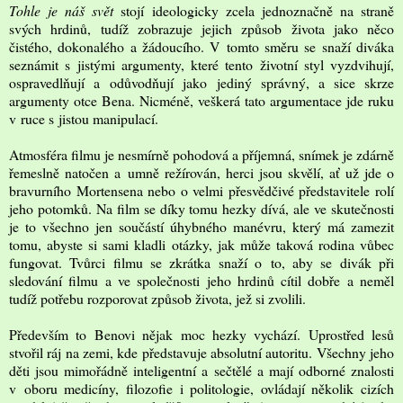
Tohle je náš svět
stojí ideologicky zcela jednoznačně na straně
svých hrdinů, tudíž zobrazuje jejich způsob života jako něco
čistého, dokonalého a žádoucího. V tomto směru se snaží diváka
seznámit s jistými argumenty, které tento životní styl vyzdvihují,
ospravedlňují a odůvodňují jako jediný správný, a sice skrze
argumenty otce Bena. Nicméně, veškerá tato argumentace jde ruku
v ruce s jistou manipulací.
Atmosféra filmu je nesmírně pohodová a příjemná, snímek je zdárně
řemeslně natočen a umně režírován, herci jsou skvělí, ať už jde o
bravurního Mortensena nebo o velmi přesvědčivé představitele rolí
jeho potomků. Na film se díky tomu hezky dívá, ale ve skutečnosti
je to všechno jen součástí úhybného manévru, který má zamezit
tomu, abyste si sami kladli otázky, jak může taková rodina vůbec
fungovat. Tvůrci filmu se zkrátka snaží o to, aby se divák při
sledování filmu a ve společnosti jeho hrdinů cítil dobře a neměl
tudíž potřebu rozporovat způsob života, jež si zvolili.
Především to Benovi nějak moc hezky vychází. Uprostřed lesů
stvořil ráj na zemi, kde představuje absolutní autoritu. Všechny jeho
děti jsou mimořádně inteligentní a sečtělé a mají odborné znalosti
v oboru medicíny, filozofie i politologie, ovládají několik cizích