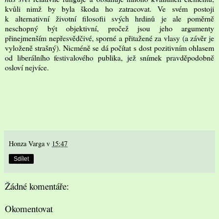
kvůli nimž by byla škoda ho zatracovat. Ve svém postoji
k alternativní životní filosofii svých hrdinů je ale poměrně
neschopný být objektivní, pročež jsou jeho argumenty
přinejmenším nepřesvědčivé, sporné a přitažené za vlasy (a závěr je
vyloženě strašný). Nicméně se dá počítat s dost pozitivním ohlasem
od liberálního festivalového publika, jež snímek pravděpodobně
osloví nejvíce.
Honza Varga
v
15:47
Sdílet
Žádné komentáře:
Okomentovat