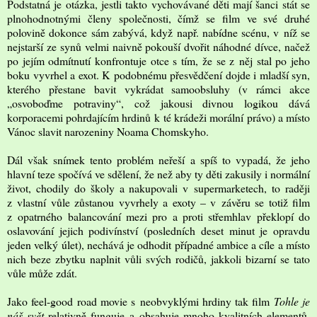
Podstatná je otázka, jestli takto vychovávané děti mají šanci stát se
plnohodnotnými členy společnosti, čímž se film ve své druhé
polovině dokonce sám zabývá, když např. nabídne scénu, v níž se
nejstarší ze synů velmi naivně pokouší dvořit náhodné dívce, načež
po jejím odmítnutí konfrontuje otce s tím, že se z něj stal po jeho
boku vyvrhel a exot. K podobnému přesvědčení dojde i mladší syn,
kterého přestane bavit vykrádat samoobsluhy (v rámci akce
„osvoboďme potraviny“, což jakousi divnou logikou dává
korporacemi pohrdajícím hrdinů k té krádeži morální právo) a místo
Vánoc slavit narozeniny Noama Chomskyho.
Dál však snímek tento problém neřeší a spíš to vypadá, že jeho
hlavní teze spočívá ve sdělení, že než aby ty děti zakusily i normální
život, chodily do školy a nakupovali v supermarketech, to raději
z vlastní vůle zůstanou vyvrhely a exoty – v závěru se totiž film
z opatrného balancování mezi pro a proti střemhlav překlopí do
oslavování jejich podivínství (posledních deset minut je opravdu
jeden velký úlet), nechává je odhodit případné ambice a cíle a místo
nich beze zbytku naplnit vůli svých rodičů, jakkoli bizarní se tato
vůle může zdát.
Jako feel-good road movie s neobvyklými hrdiny tak film
Tohle je
náš svět
relativně funguje a obsahuje mnoho kvalitních elementů,