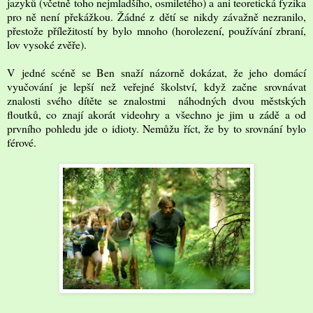
jazyků (včetně toho nejmladšího, osmiletého) a ani teoretická fyzika
pro ně není překážkou. Žádné z dětí se nikdy závažně nezranilo,
přestože příležitostí by bylo mnoho (horolezení, používání zbraní,
lov vysoké zvěře).
V jedné scéně se Ben snaží názorně dokázat, že jeho domácí
vyučování je lepší než veřejné školství, když začne srovnávat
znalosti svého dítěte se znalostmi náhodných dvou městských
floutků, co znají akorát videohry a všechno je jim u zádě a od
prvního pohledu jde o idioty. Nemůžu říct, že by to srovnání bylo
férové.