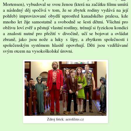
Mortensen), vybudoval se svou ženou (která na začátku filmu umírá
a následný děj spočívá v tom, že se zbytek rodiny vydává na její
pohřeb) improvizované obydlí uprostřed kanadského pralesa, kde
mnoho let žije samostatně a svobodně se šesti dětmi. Všichni pro
obživu loví zvěř a pěstují vlastní rostliny, trénují si fyzickou kondici
a znalosti nutné pro přežití v divočině, učí se bojovat a ovládat
zbraně, jako jsou nože a luky s šípy, a zbytkem společnosti i
společenským systémem hlasitě opovrhují. Děti jsou vzdělávané
svým otcem na vysokoškolské úrovni.
Zdroj fotek: aerofilms.cz