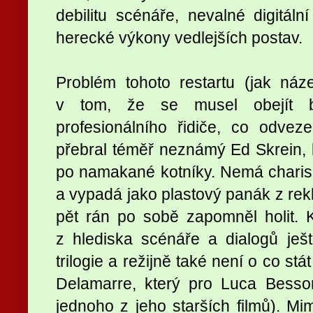
debilitu scénáře, nevalné digitáln
herecké výkony vedlejších postav.
Problém tohoto restartu (jak náz
v tom, že se musel obejít be
profesionálního řidiče, co odve
přebral téměř neznámý Ed Skrein,
po namakané kotníky. Nemá charis
a vypadá jako plastový panák z rek
pět rán po sobě zapomněl holit.
z hlediska scénáře a dialogů ješ
trilogie a režijně také není o co st
Delamarre, který pro Luca Besso
jednoho z jeho starších filmů). 