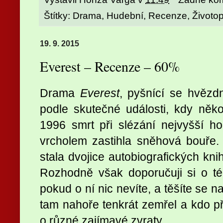
Štítky:
Drama
,
Hudební
,
Recenze
,
Životo
19. 9. 2015
Everest – Recenze – 60%
Drama
Everest
, pyšnící se hvěz
podle skutečné události, kdy něko
1996 smrt při slézání nejvyšší h
vrcholem zastihla sněhová bouře.
stala dvojice autobiografických knih
Rozhodně však doporučuji si o té t
pokud o ní nic nevíte, a těšíte se na
tam nahoře tenkrát zemřel a kdo př
o různé zajímavé zvraty.