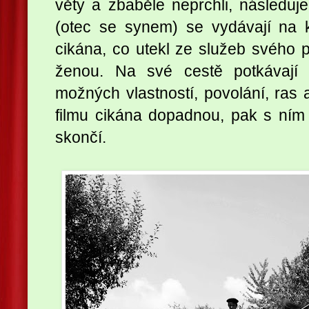
věty a zbaběle neprchli, následuj
(otec se synem) se vydávají na 
cikána, co utekl ze služeb svého p
ženou. Na své cestě potkávají 
možných vlastností, povolání, ras 
filmu cikána dopadnou, pak s ním
skončí.