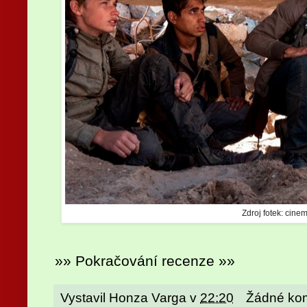
Zdroj fotek: cinem
»» Pokračování recenze »»
Vystavil
Honza Varga
v
22:20
Žádné ko