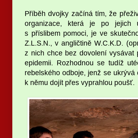
Příběh dvojky začíná tím, že přeživš
organizace, která je po jejich 
s příslibem pomoci, je ve skutečn
Z.L.S.N., v angličtině W.C.K.D. (o
z nich chce bez dovolení vysávat pr
epidemii. Rozhodnou se tudíž uté
rebelského odboje, jenž se ukrývá 
k němu dojít přes vyprahlou poušť.