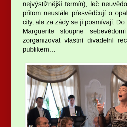
nejvýstižnější termín), leč neuvědo
přitom neustále přesvědčují o opaku
city, ale za zády se jí posmívají. Do
Marguerite stoupne sebevědomí
zorganizovat vlastní divadelní re
publikem…