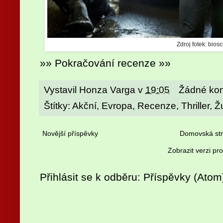
Zdroj fotek: bios
»» Pokračování recenze »»
Vystavil
Honza Varga
v
19:05
Žádné ko
Štítky:
Akční
,
Evropa
,
Recenze
,
Thriller
,
Ž
Novější příspěvky
Domovská st
Zobrazit verzi pr
Přihlásit se k odběru:
Příspěvky (Atom