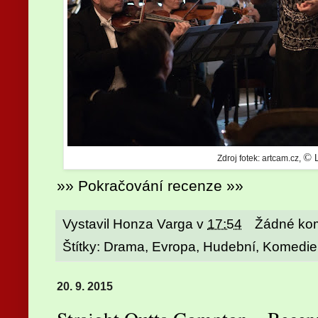
©
Zdroj fotek: artcam.cz,
»» Pokračování recenze »»
Vystavil
Honza Varga
v
17:54
Žádné ko
Štítky:
Drama
,
Evropa
,
Hudební
,
Komedie
20. 9. 2015