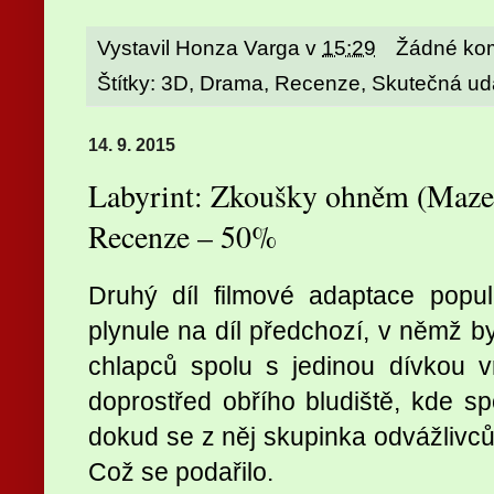
Vystavil
Honza Varga
v
15:29
Žádné ko
Štítky:
3D
,
Drama
,
Recenze
,
Skutečná ud
14. 9. 2015
Labyrint: Zkoušky ohněm (Maze 
Recenze – 50%
Druhý díl filmové adaptace populá
plynule na díl předchozí, v němž by
chlapců spolu s jedinou dívkou
doprostřed obřího bludiště, kde sp
dokud se z něj skupinka odvážlivců
Což se podařilo.