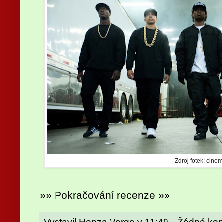
Zdroj fotek: cinem
»» Pokračování recenze »»
Vystavil
Honza Varga
v
11:49
Žádné ko