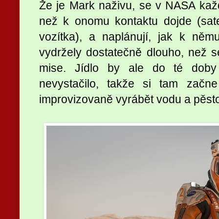
Že je Mark naživu, se v NASA kaž
než k onomu kontaktu dojde (sate
vozítka), a naplánují, jak k ně
vydržely dostatečně dlouho, než 
mise. Jídlo by ale do té doby
nevystačilo, takže si tam začn
improvizovaně vyrábět vodu a pěst