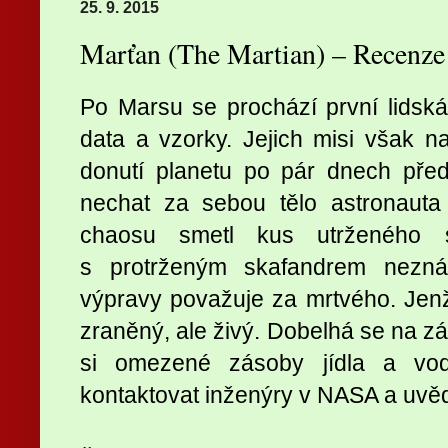
25. 9. 2015
Marťan (The Martian) – Recenz
Po Marsu se prochází první lidsk
data a vzorky. Jejich misi však na
donutí planetu po pár dnech před
nechat za sebou tělo astronauta
chaosu smetl kus utrženého s
s protrženým skafandrem nezn
výpravy považuje za mrtvého. Jen
zraněný, ale živý. Dobelhá se na zá
si omezené zásoby jídla a vod
kontaktovat inženýry v NASA a uvědo