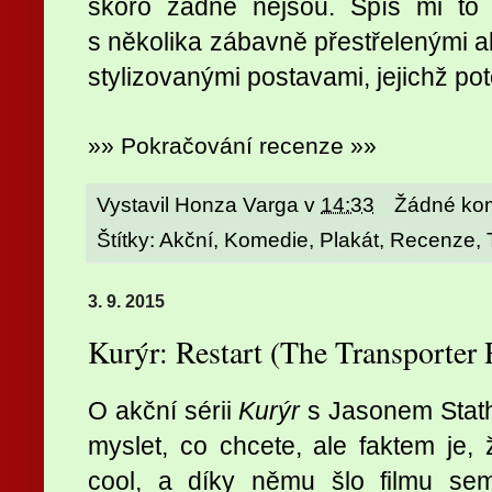
skoro žádné nejsou. Spíš mi to p
s několika zábavně přestřelenými 
stylizovanými postavami, jejichž po
»» Pokračování recenze »»
Vystavil
Honza Varga
v
14:33
Žádné ko
Štítky:
Akční
,
Komedie
,
Plakát
,
Recenze
,
3. 9. 2015
Kurýr: Restart (The Transporter
O akční sérii
Kurýr
s Jasonem Stath
myslet, co chcete, ale faktem je,
cool, a díky němu šlo filmu se