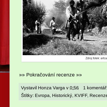
Zdroj fotek: artc
»» Pokračování recenze »»
Vystavil
Honza Varga
v
0:56
1 komentář
Štítky:
Evropa
,
Historický
,
KVIFF
,
Recenz