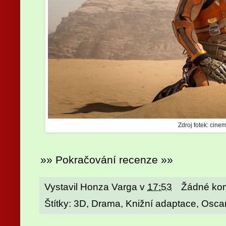
Zdroj fotek: cinem
»» Pokračování recenze »»
Vystavil
Honza Varga
v
17:53
Žádné ko
Štítky:
3D
,
Drama
,
Knižní adaptace
,
Osca