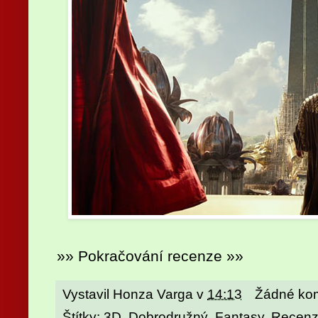
»» Pokračování recenze »»
Vystavil
Honza Varga
v
14:13
Žádné ko
Štítky:
3D
,
Dobrodružný
,
Fantasy
,
Recen