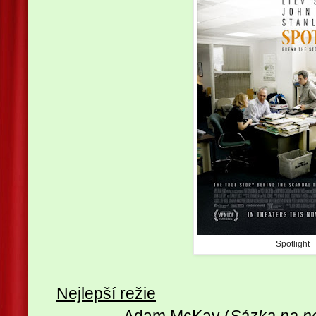
Spotlight
N
ejlepší režie