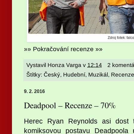
Zdroj fotek: falc
»» Pokračování recenze »»
Vystavil
Honza Varga
v
12:14
2 komentá
Štítky:
Český
,
Hudební
,
Muzikál
,
Recenz
9. 2. 2016
Deadpool – Recenze – 70%
Herec Ryan Reynolds asi dost t
komiksovou postavu Deadpoola 