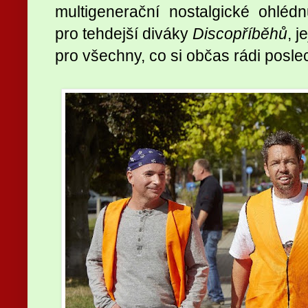
multigenerační nostalgické ohléd
pro tehdejší diváky
Discopříběhů
, j
pro všechny, co si občas rádi posl