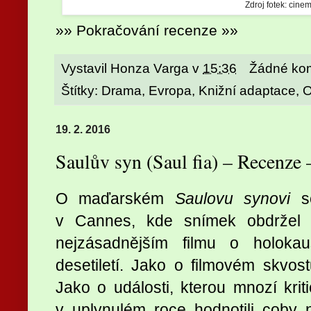
Zdroj fotek: cinem
»» Pokračování recenze »»
Vystavil
Honza Varga
v
15:36
Žádné ko
Štítky:
Drama
,
Evropa
,
Knižní adaptace
,
O
19. 2. 2016
Saulův syn (Saul fia) – Recenze
O maďarském
Saulovu synovi
se
v Cannes, kde snímek obdržel 
nejzásadnějším filmu o holokau
desetiletí. Jako o filmovém skvost
Jako o události, kterou mnozí kriti
v uplynulém roce hodnotili coby ne