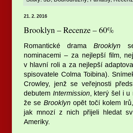
21. 2. 2016
Brooklyn – Recenze – 60%
Romantické drama
Brooklyn
se 
nominacemi – za nejlepší film, n
v hlavní roli a za nejlepší adaptov
spisovatele Colma Toibina). Snímek
Crowley, jenž se veřejnosti předst
debutem
Intermission
, který šel i 
že se
Brooklyn
opět točí kolem Irů,
jak mnozí z nich přijeli hledat 
Ameriky.