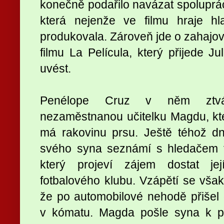
konečně podařilo navázat spoluprá
která nejenže ve filmu hraje hl
produkovala. Zároveň jde o zahajova
filmu La Película, který přijede
uvést.
Penélope Cruz v něm ztvár
nezaměstnanou učitelku Magdu, kt
má rakovinu prsu. Ještě téhož d
svého syna seznámí s hledačem ta
který projeví zájem dostat je
fotbalového klubu. Vzápětí se však
že po automobilové nehodě přišel
v kómatu. Magda pošle syna k p