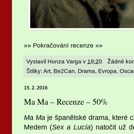
»» Pokračování recenze »»
Vystavil
Honza Varga
v
19:20
Žádné ko
Štítky:
Art
,
Be2Can
,
Drama
,
Evropa
,
Osca
15. 2. 2016
Ma Ma – Recenze – 50%
Ma Ma
je španělské drama, které ch
Medem (
Sex a Lucía
) natočit už 