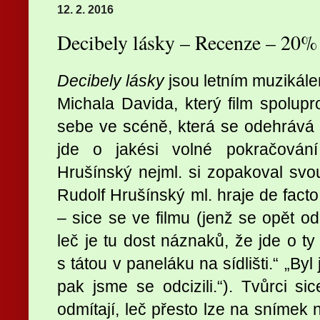
12. 2. 2016
Decibely lásky – Recenze – 20%
Decibely lásky
jsou letním muzikále
Michala Davida, který film spolu
sebe ve scéně, která se odehrává 
jde o jakési volné pokračová
Hrušínský nejml. si zopakoval svou
Rudolf Hrušínský ml. hraje de fact
– sice se ve filmu (jenž se opět od
leč je tu dost náznaků, že jde o ty
s tátou v paneláku na sídlišti.“ „B
pak jsme se odcizili.“). Tvůrci s
odmítají, leč přesto lze na snímek 