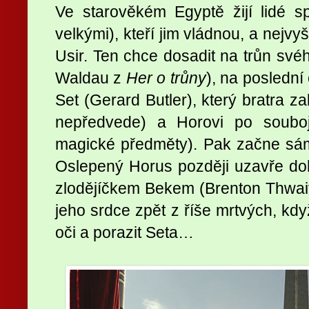
Ve starověkém Egyptě žijí lidé s
velkými), kteří jim vládnou, a nejvy
Usir. Ten chce dosadit na trůn své
Waldau z
Her o trůny
), na poslední 
Set (Gerard Butler), který bratra 
nepředvede) a Horovi po souboj
magické předměty). Pak začne sám
Oslepený Horus později uzavře d
zlodějíčkem Bekem (Brenton Thwaite
jeho srdce zpět z říše mrtvých, kd
oči a porazit Seta…