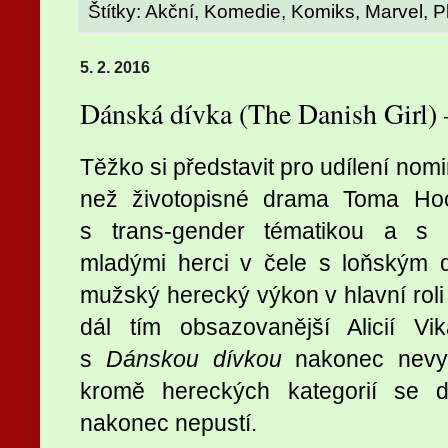
Štítky:
Akční
,
Komedie
,
Komiks
,
Marvel
,
P
5. 2. 2016
Dánská dívka (The Danish Girl)
Těžko si představit pro udílení nom
než životopisné drama Toma Ho
s trans-gender tématikou a s p
mladými herci v čele s loňským d
mužský herecký výkon v hlavní ro
dál tím obsazovanější Alicií V
s
Dánskou dívkou
nakonec nevyš
kromě hereckých kategorií se 
nakonec nepustí.