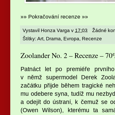
»» Pokračování recenze »»
Vystavil
Honza Varga
v
17:03
Žádné ko
Štítky:
Art
,
Drama
,
Evropa
,
Recenze
Zoolander No. 2 – Recenze – 7
Patnáct let po premiéře prvního
v němž supermodel Derek Zoolan
začátku přijde během tragické ne
mu odebere syna, tudíž mu nezbyd
a odejít do ústraní, k čemuž se 
(Owen Wilson), kterému ta samá 