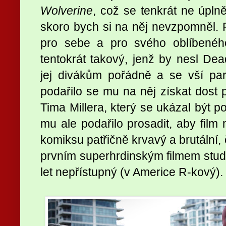
Wolverine
, což se tenkrát ne úpln
skoro bych si na něj nevzpomněl. 
pro sebe a pro svého oblíbeného
tentokrát takový, jenž by nesl Dea
jej divákům pořádně a se vší par
podařilo se mu na něj získat dost 
Tima Millera, který se ukázal být
mu ale podařilo prosadit, aby film
komiksu patřičně krvavý a brutální
prvním superhrdinským filmem studia
let nepřístupný (v Americe R-kový).