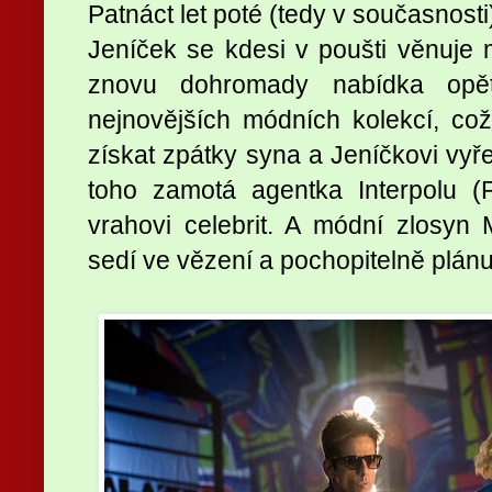
Patnáct let poté (tedy v současnosti
Jeníček se kdesi v poušti věnuje m
znovu dohromady nabídka opět
nejnovějších módních kolekcí, c
získat zpátky syna a Jeníčkovi vyřeši
toho zamotá agentka Interpolu (P
vrahovi celebrit. A módní zlosyn M
sedí ve vězení a pochopitelně plá