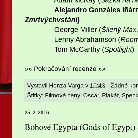
Adam McKay (
Sázka na ne
Alejandro Gonzáles
Iñárr
Zmrtvýchvstání
)
George Miller (
Šílený Max,
Lenny Abrahamson (
Roo
Tom McCarthy (
Spotlight
)
»» Pokračování recenze »»
Vystavil
Honza Varga
v
10:43
Žádné ko
Štítky:
Filmové ceny
,
Oscar
,
Plakát
,
Speci
25. 2. 2016
Bohové Egypta (Gods of Egypt)