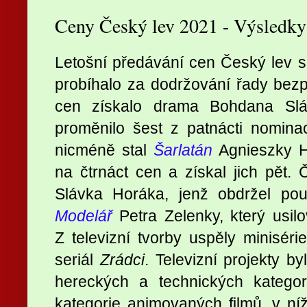
Ceny Český lev 2021 - Výsledky
Letošní předávání cen Český lev s
probíhalo za dodržování řady bezp
cen získalo drama Bohdana S
proměnilo šest z patnácti nomina
nicméně stal
Šarlatán
Agnieszky H
na čtrnáct cen a získal jich pět. 
Slávka Horáka, jenž obdržel pou
Modelář
Petra Zelenky, který usil
Z televizní tvorby uspěly minisér
seriál
Zrádci
. Televizní projekty 
hereckých a technických kategor
kategorie animovaných filmů, v níž