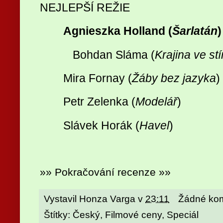
NEJLEPŠÍ REŽIE
Agnieszka Holland (
Šarlatán
)
Bohdan Sláma (
Krajina ve st
Mira Fornay (
Žáby bez jazyka
)
Petr Zelenka (
Modelář
)
Slávek Horák (
Havel
)
»» Pokračování recenze »»
Vystavil
Honza Varga
v
23:11
Žádné ko
Štítky:
Český
,
Filmové ceny
,
Speciál