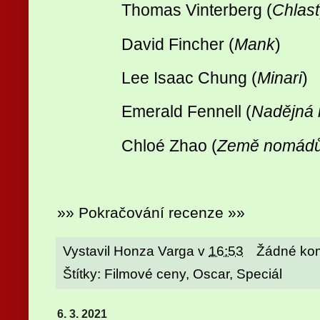
Thomas Vinterberg (
Chlast
David Fincher (
Mank
)
Lee Isaac Chung (
Minari
)
Emerald Fennell (
Nadějná 
Chloé Zhao (
Země nomád
»» Pokračování recenze »»
Vystavil
Honza Varga
v
16:53
Žádné ko
Štítky:
Filmové ceny
,
Oscar
,
Speciál
6. 3. 2021