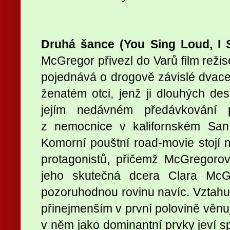
Druhá šance (You Sing Loud, I 
McGregor přivezl do Varů film rež
pojednává o drogově závislé dvacet
ženatém otci, jenž ji dlouhých dese
jejím nedávném předávkování 
z nemocnice v kalifornském Sa
Komorní pouštní road-movie stojí
protagonistů, přičemž McGregorov
jeho skutečná dcera Clara McG
pozoruhodnou rovinu navíc. Vztahu 
přinejmenším v první polovině věnu
v něm jako dominantní prvky jeví sp