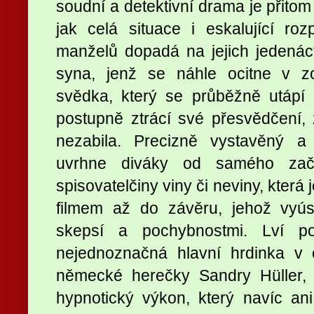
soudní a detektivní drama je přitom
jak celá situace i eskalující ro
manželů dopadá na jejich jedenác
syna, jenž se náhle ocitne v z
svědka, který se průběžně utápí 
postupně ztrácí své přesvědčení,
nezabila. Precizně vystavěný a
uvrhne diváky od samého začá
spisovatelčiny viny či neviny, která
filmem až do závěru, jehož vyús
skepsí a pochybnostmi. Lví p
nejednoznačná hlavní hrdinka v
německé herečky Sandry Hüller, 
hypnotický výkon, který navíc an