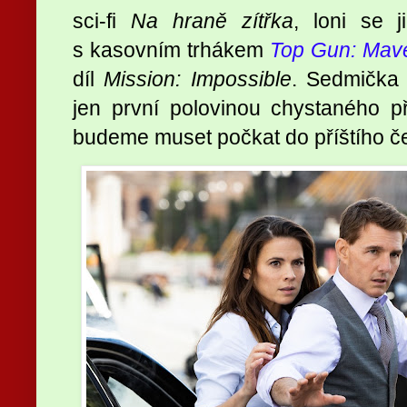
sci-fi
Na hraně zítřka
, loni se 
s kasovním trhákem
Top Gun: Mave
díl
Mission: Impossible
. Sedmička
jen první polovinou chystaného p
budeme muset počkat do příštího č