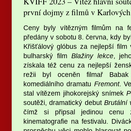
KVIFF 2023 – Vítěz hlavní soutě
první dojmy z filmů v Karlových
Ceny byly vítězným filmům na fe
předány v sobotu 8. června, kdy byl
Křišťálový glóbus za nejlepší film 
bulharský film
Blažiny lekce
, jeh
získala též cenu za nejlepší žen
režii byl oceněn filmař Babak 
komediálního dramatu
Fremont
. V
stal vítězem jihokorejský snímek
P
soutěži, dramatický debut
Brutální
čímž si připsal jedinou cenu
kinematografie na festivalu. Divá
prospěchu věci mohlo hlasovat po