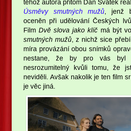
téhož autora přitom Dan Svátek rea
Úsměvy smutných mužů
, jenž 
oceněn při udělování Českých lv
Film
Dvě slova jako klíč
má být v
smutných mužů
, z nichž sice přebí
míra provázání obou snímků oprav
nestane, že by pro vás byl
nesrozumitelný kvůli tomu, že j
neviděli. Avšak nakolik je ten film 
je věc jiná.