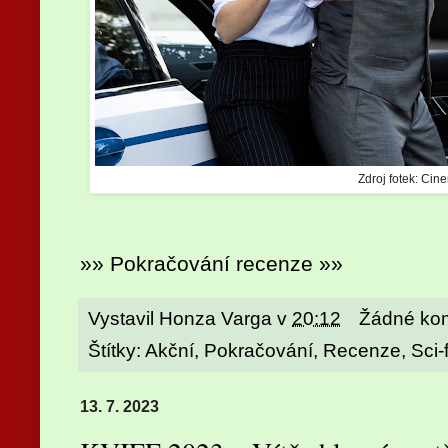
Zdroj fotek: Cin
»» Pokračování recenze »»
Vystavil
Honza Varga
v
20:12
Žádné ko
Štítky:
Akční
,
Pokračování
,
Recenze
,
Sci-f
13. 7. 2023