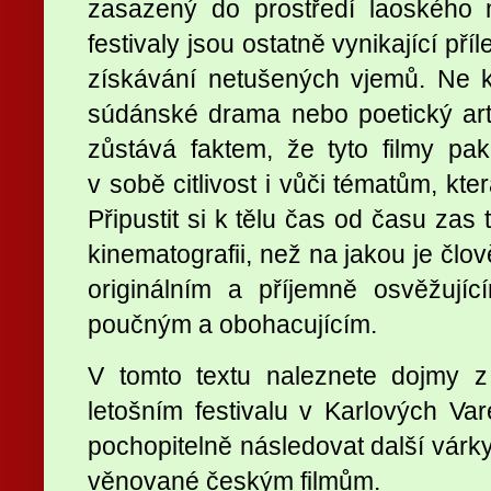
zasazený do prostředí laoského 
festivaly jsou ostatně vynikající pří
získávání netušených vjemů. Ne 
súdánské drama nebo poetický ar
zůstává faktem, že tyto filmy p
v sobě citlivost i vůči tématům, kte
Připustit si k tělu čas od času zas
kinematografii, než na jakou je člo
originálním a příjemně osvěžujíc
poučným a obohacujícím.
V tomto textu naleznete dojmy z
letošním festivalu v Karlových Va
pochopitelně následovat další várk
věnované českým filmům.