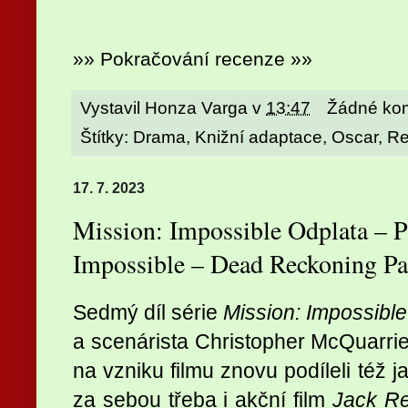
»» Pokračování recenze »»
Vystavil
Honza Varga
v
13:47
Žádné ko
Štítky:
Drama
,
Knižní adaptace
,
Oscar
,
Re
17. 7. 2023
Mission: Impossible Odplata – P
Impossible – Dead Reckoning Pa
Sedmý díl série
Mission: Impossible
a scenárista Christopher McQuarrie
na vzniku filmu znovu podíleli též 
za sebou třeba i akční film
Jack Re