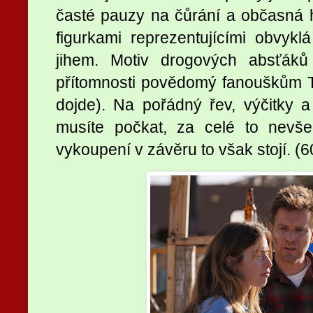
časté pauzy na čůrání a občasná 
figurkami reprezentujícími obvyk
jihem. Motiv drogových absťák
přítomnosti povědomý fanouškům Tr
dojde). Na pořádný řev, výčitky a
musíte počkat, za celé to nevše
vykoupení v závěru to však stojí. (