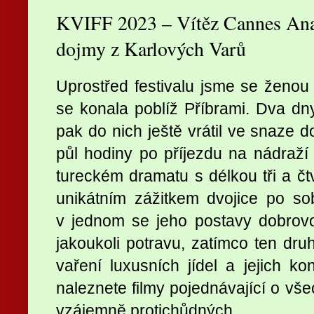
KVIFF 2023 – Vítěz Cannes Anat
dojmy z Karlových Varů
Uprostřed festivalu jsme se ženou o
se konala poblíž Příbrami. Dva d
pak do nich ještě vrátil ve snaze d
půl hodiny po příjezdu na nádraží
tureckém dramatu s délkou tři a čt
unikátním zážitkem dvojice po so
v jednom se jeho postavy dobrovol
jakoukoli potravu, zatímco ten dru
vaření luxusních jídel a jejich 
naleznete filmy pojednávající o vš
vzájemně protichůdných.