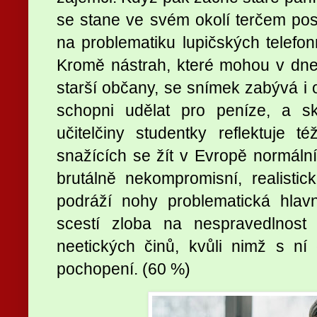
se stane ve svém okolí terčem po
na problematiku lupičských telefonn
Kromě nástrah, které mohou v dn
starší občany, se snímek zabývá i 
schopni udělat pro peníze, a sk
učitelčiny studentky reflektuje 
snažících se žít v Evropě normální 
brutálně nekompromisní, realist
podráží nohy problematická hlav
scestí zloba na nespravedlnost
neetických činů, kvůli nimž s ní 
pochopení. (60 %)