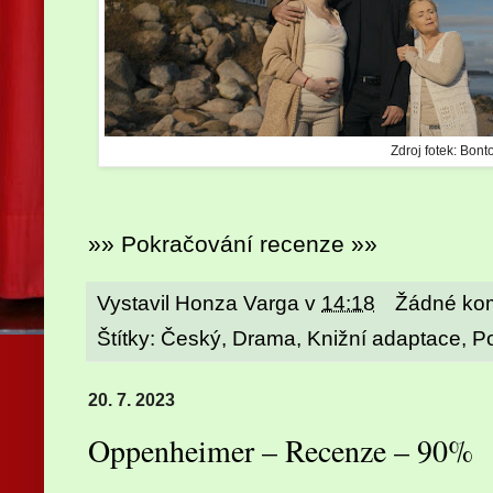
Zdroj fotek: Bont
»» Pokračování recenze »»
Vystavil
Honza Varga
v
14:18
Žádné ko
Štítky:
Český
,
Drama
,
Knižní adaptace
,
P
20. 7. 2023
Oppenheimer – Recenze – 90%