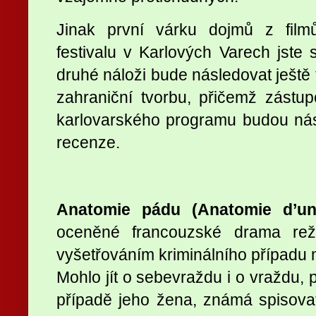
Jinak první várku dojmů z film
festivalu v Karlových Varech jste 
druhé náloži bude následovat ještě 
zahraniční tvorbu, přičemž zástu
karlovarského programu budou ná
recenze.
Anatomie pádu (Anatomie d
’u
oceněné francouzské drama reži
vyšetřováním kriminálního případu
Mohlo jít o sebevraždu i o vraždu, 
případě jeho žena, známá spisova