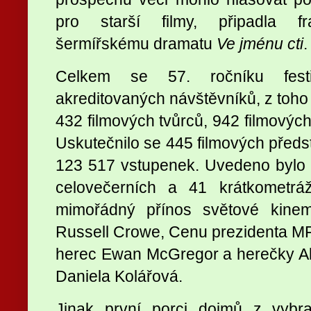
pro starší filmy, připadla fr
šermířskému dramatu
Ve jménu cti
.
Celkem se 57. ročníku fest
akreditovaných návštěvníků, z toho 
432 filmových tvůrců, 942 filmových
Uskutečnilo se 445 filmových předs
123 517 vstupenek. Uvedeno bylo 
celovečerních a 41 krátkometráž
mimořádný přínos světové kinema
Russell Crowe, Cenu prezidenta MFF
herec Ewan McGregor a herečky Ali
Daniela Kolářová.
Jinak první porci dojmů z vybr