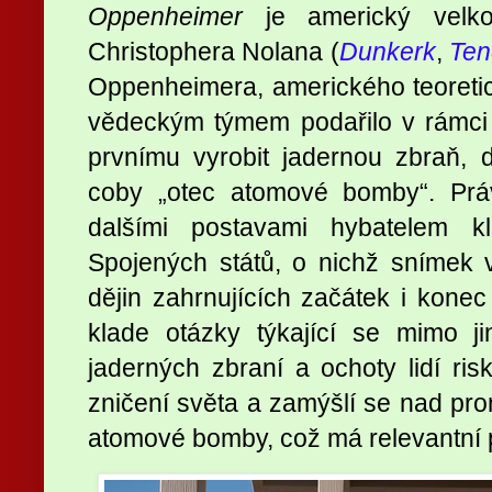
Oppenheimer
je americký velkof
Christophera Nolana (
Dunkerk
,
Ten
Oppenheimera, amerického teoretic
vědeckým týmem podařilo v rámci 
prvnímu vyrobit jadernou zbraň, 
coby „otec atomové bomby“. Prá
dalšími postavami hybatelem klí
Spojených států, o nichž snímek 
dějin zahrnujících začátek i konec
klade otázky týkající se mimo ji
jaderných zbraní a ochoty lidí ris
zničení světa a zamýšlí se nad pro
atomové bomby, což má relevantní p