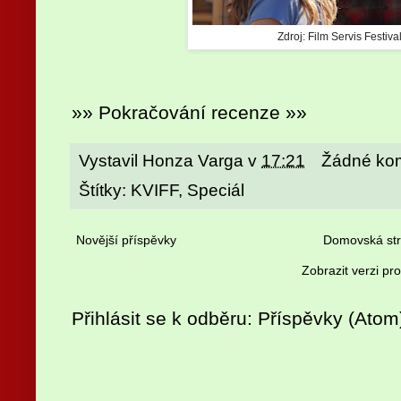
Zdroj: Film Servis Festiva
»» Pokračování recenze »»
Vystavil
Honza Varga
v
17:21
Žádné ko
Štítky:
KVIFF
,
Speciál
Novější příspěvky
Domovská st
Zobrazit verzi pr
Přihlásit se k odběru:
Příspěvky (Atom