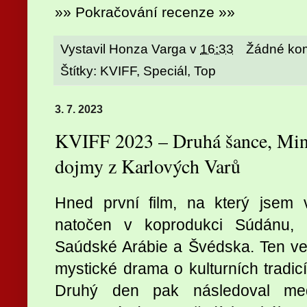
»» Pokračování recenze »»
Vystavil
Honza Varga
v
16:33
Žádné ko
Štítky:
KVIFF
,
Speciál
,
Top
3. 7. 2023
KVIFF 2023 – Druhá šance, Minul
dojmy z Karlových Varů
Hned první film, na který jsem v
natočen v koprodukci Súdánu, 
Saúdské Arábie a Švédska. Ten ve
mystické drama o kulturních tradi
Druhý den pak následoval medit