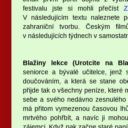
festivalu jste si mohli přečíst
V následujícím textu naleznete 
zahraniční tvorbu. Českým fi
v následujících týdnech v samostat
Blažiny lekce (Urotcite na Bla
seniorce a bývalé učitelce, jenž 
doučováním, a která se stane obě
přijde tak o všechny peníze, které
sebe a svého nedávno zesnulého 
má přitom vymezenou časovou lhůt
mrtvého pohřbít, a navíc ji mohou 
zájemci. Když pak začne staré paní 