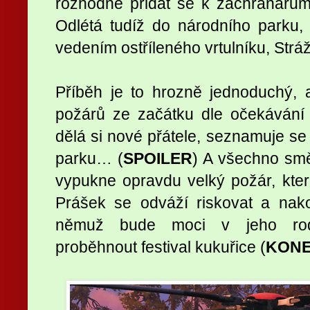
rozhodne přidat se k záchranářům
Odlétá tudíž do národního parku,
vedením ostříleného vrtulníku, Strá
Příběh je to hrozně jednoduchý, až
požárů ze začátku dle očekávání 
dělá si nové přátele, seznamuje 
parku… (
SPOILER
) A všechno smě
vypukne opravdu velký požár, kter
Prášek se odváží riskovat a nak
němuž bude moci v jeho ro
proběhnout festival kukuřice (
KONE