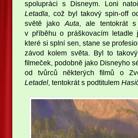
spolupráci s Disneym. Loni natoč
Letadla
, což byl takový spin-off 
světě jako
Auta
, ale tentokrát s
v příběhu o práškovacím letadle
které si splní sen, stane se profes
závod kolem světa. Byl to takový
filmeček, podobně jako Disneyho sé
od tvůrců některých filmů o Zvo
Letadel
, tentokrát s podtitulem
Hasič