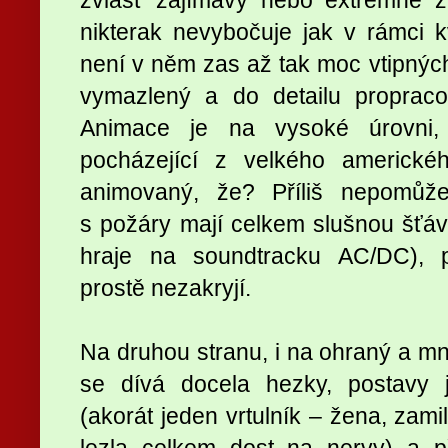
nikterak nevybočuje jak v rámci kva
není v něm zas až tak moc vtipných
vymazlený a do detailu proprac
Animace je na vysoké úrovni, 
pocházející z velkého americké
animovaný, že? Příliš nepomůž
s požáry mají celkem slušnou šťáv
hraje na soundtracku AC/DC), pr
prostě nezakryjí.
Na druhou stranu, i na ohraný a m
se dívá docela hezky, postavy 
(akorát jeden vrtulník – žena, zami
lezla celkem dost na nervy) a p