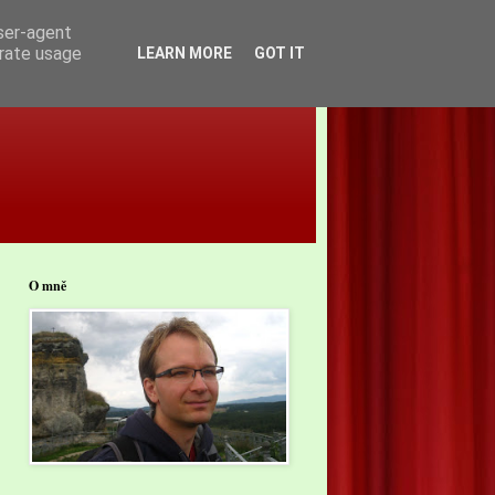
user-agent
erate usage
LEARN MORE
GOT IT
O mně