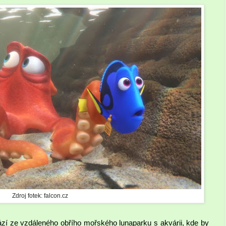
Zdroj fotek: falcon.cz
í ze vzdáleného obřího mořského lunaparku s akvárii, kde by