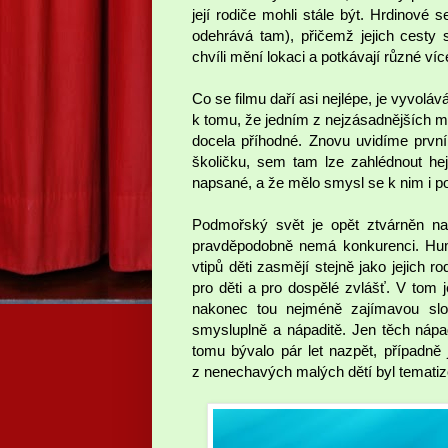
její rodiče mohli stále být. Hrdinové
odehrává tam), přičemž jejich cesty
chvíli mění lokaci a potkávají různé v
Co se filmu daří asi nejlépe, je vyvolá
k tomu, že jedním z nejzásadnějších m
docela příhodné. Znovu uvidíme první 
školičku, sem tam lze zahlédnout h
napsané, a že mělo smysl se k nim i po 
Podmořský svět je opět ztvárněn na
pravděpodobně nemá konkurenci. Humor
vtipů děti zasmějí stejně jako jejich r
pro děti a pro dospělé zvlášť. V tom 
nakonec tou nejméně zajímavou slož
smysluplně a nápaditě. Jen těch nápa
tomu bývalo pár let nazpět, případně
z nenechavých malých dětí byl temati