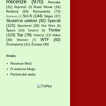
Recenze
(970)
Remake
(31)
Road Movie
(16)
Reportáž
(3)
Rodinný
(55)
Romantický
(73)
Sci-fi
(144)
Sitges
(37)
Rozhovor
(2)
Skutečná událost
(92)
Speciál
(121)
Sportovní
(28)
Star Wars
(6)
Thriller
Špioni
(24)
Taneční
(6)
(123)
Top
(78)
Video
Válečný
(13)
WTF
(82)
(30)
Western
(7)
Životopisný
(41)
Žumpa
(38)
Stránky
Recenze filmů
O autorovi blogu
Partnerské weby