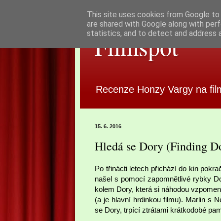
This site uses cookies from Google to d
are shared with Google along with perf
statistics, and to detect and address 
Filmspot
Recenze Honzy Vargy na fil
15. 6. 2016
Hledá se Dory (Finding D
Po třinácti letech přichází do kin pokr
našel s pomocí zapomnětlivé rybky Do
kolem Dory, která si náhodou vzpomene 
(a je hlavní hrdinkou filmu). Marlin 
se Dory, trpící ztrátami krátkodobé pam