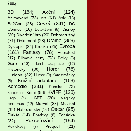
Štítky
3D
(184)
Akční
(124)
Animovaný
(73)
Art
(61)
Asie
(13)
Český
(241)
Be2Can
(23)
DC
Comics
(16)
Disney
Detektivní
(9)
(30)
Divadelní hra
(20)
Dobrodružný
Drama
(369)
(71)
Dokument
(23)
Evropa
Dystopie
(24)
Erotika
(25)
(181)
Fantasy
(78)
Febiofest
(17)
Filmové ceny
(52)
Fotky
(3)
Gore
(40)
Herní adaptace
(12)
Horor
(76)
Historický
(30)
Hudební
(32)
Humor
(9)
Katastrofický
Knižní adaptace
(169)
(8)
Komedie
(281)
Komiks
(72)
KVIFF
(123)
Krimi
(58)
Koncert
(1)
LGBT
(20)
Lego
(4)
Magický
Marvel
(38)
Muzikál
realismus
(12)
Oscar
(95)
(18)
Náboženství
(16)
Plakát
(14)
Pohádka
Poetický
(8)
Pokračování
(184)
(32)
Prequel
(21)
Povídkový
(7)