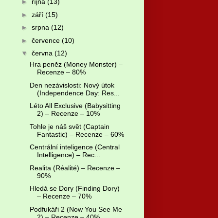
►
října
(13)
►
září
(15)
►
srpna
(12)
►
července
(10)
▼
června
(12)
Hra peněz (Money Monster) –
Recenze – 80%
Den nezávislosti: Nový útok
(Independence Day: Res...
Léto All Exclusive (Babysitting
2) – Recenze – 10%
Tohle je náš svět (Captain
Fantastic) – Recenze – 60%
Centrální inteligence (Central
Intelligence) – Rec...
Realita (Réalité) – Recenze –
90%
Hledá se Dory (Finding Dory)
– Recenze – 70%
Podfukáři 2 (Now You See Me
2) – Recenze – 40%