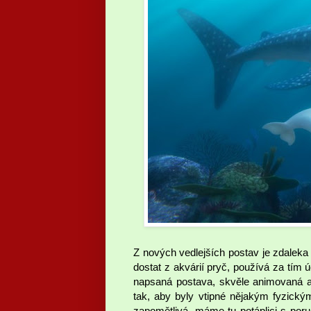
Z nových vedlejších postav je zdaleka
dostat z akvárií pryč, používá za tím
napsaná postava, skvěle animovaná a 
tak, aby byly vtipné nějakým fyzick
zapomětlivá, máme tu potáplici s poru