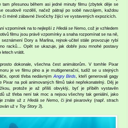
 se tam přesunou během asi jedné minuty filmu (zbytek děje se
 se osudově rozdělí, načež pátrají po sobě navzájem, každou
íce či méně zábavné živočichy žijící ve vystavených expozicích.
vání vzpomínek na to nejlepší z
Hledá se Nemo
, což je vzhledem
otivů filmu jsou právě vzpomínky a snaha rozpomínat se na ně,
seznámení Dory a Marlina, rejnok-učitel stále provozuje rybí
ejno racků… Opět se ukazuje, jak dobře jsou mnohé postavy
letech vrátit.
prosto dokonale, všechna čest animátorům. V tomhle Pixar
u je ve filmu plno a je multigenerační, tudíž se u stejných
odiče, oproti třeba nedávným
Angry Birds
, kteří generovali gagy
je Pixar na poli animovaných filmů také nepřekonatelný. Děj je
kou, protože je až příliš obvyklý, byť je příběh vystavěn
dů už třeba není tak moc a nejsou všechny tak geniální, jako
 je znáte už z
Hledá se Nemo
, či jiné pixarovky (např. strach
zován už v
Toy Story 3
).