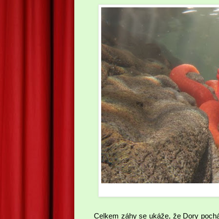
Celkem záhy se ukáže, že Dory pocház