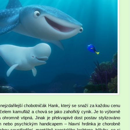
 nejzdařilejší chobotničák Hank, který se snaží za každou cenu
 účelem kamufláž a chová se jako zahořklý cynik. Je to výborně
ohromně vtipná. Jinak je překvapivě dost postav stylizováno
ým nebo psychickým handicapem – hlavní hrdinka je chorobně
chou soustředění, mentálně zaostalého lachtana, běluhu, co si