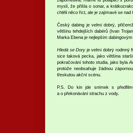
myslí, že přišla o sonar, a krátkozrak
chtěli něco říct, ale je zajímavé se nad 
Český dabing je velmi dobrý, přiče
většinu tehdejších dabérů (Ivan Troja
Marka Ebena je nejlepším dabingovým 
Hledá se Dory
je velmi dobrý rodinný f
sice taková pecka, jako většina starš
pokračování tohoto studia, jako byla
A
protože neobsahuje žádnou zápornou
třeskutou akční scénu.
P.S. Do kin jde snímek s předfi
a o překonávání strachu z vody.