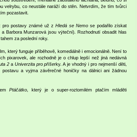
ou velrybu, co neustále naráží do stěn. Netvrdím, že tím tvůrci
tím pozastavit.
mž pro postavy známé už z
Hledá se Nemo
se podařilo získat
n a Barbora Munzarová jsou výteční). Rozhodnutí obsadit hlas
tahem za poslední roky.
ilm, který funguje příběhově, komediálně i emocionálně. Není to
ích pixarovek, ale rozhodně je o chlup lepší než jiná nedávná
uta 2
a
Univerzita pro příše
rky. A je vhodný i pro nejmenší děti,
 postavu a vyjma závěrečné honičky na dálnici ani žádnou
lmem
Ptáčátko
, který je o super-roztomilém ptačím mláděti