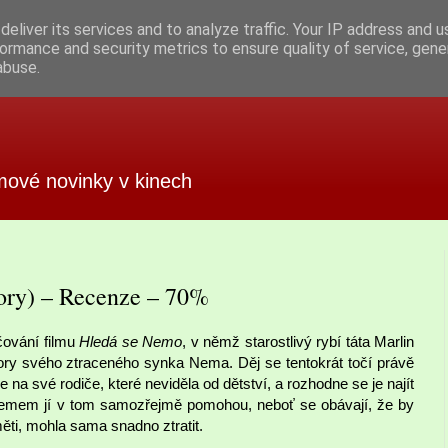
eliver its services and to analyze traffic. Your IP address and 
ormance and security metrics to ensure quality of service, gen
abuse.
mové novinky v kinech
ory) – Recenze – 70%
ačování filmu
Hledá se Nemo
, v němž starostlivý rybí táta Marlin
ry svého ztraceného synka Nema. Děj se tentokrát točí právě
na své rodiče, které neviděla od dětství, a rozhodne se je najít
s Nemem jí v tom samozřejmě pomohou, neboť se obávají, že by
ěti, mohla sama snadno ztratit.