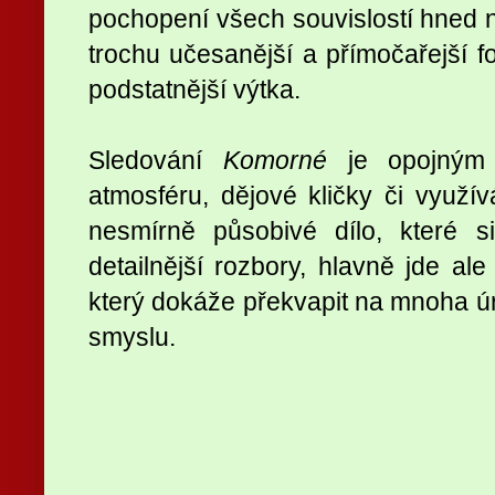
pochopení všech souvislostí hned n
trochu učesanější a přímočařejší fo
podstatnější výtka.
Sledování
Komorné
je opojným z
atmosféru, dějové kličky či využív
nesmírně působivé dílo, které s
detailnější rozbory, hlavně jde al
který dokáže překvapit na mnoha úr
smyslu.