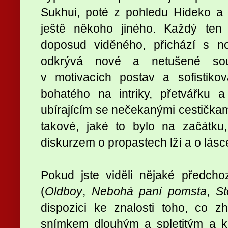
Sukhui, poté z pohledu Hideko a 
ještě někoho jiného. Každý ten
doposud viděného, přichází s n
odkrývá nové a netušené souvi
v motivacích postav a sofistiko
bohatého na intriky, přetvářku 
ubírajícím se nečekanými cestičkam
takové, jaké to bylo na začátku
diskurzem o propastech lží a o lásce
Pokud jste viděli nějaké předch
(
Oldboy
,
Nebohá paní pomsta
,
St
dispozici ke znalosti toho, co 
snímkem dlouhým a spletitým a k