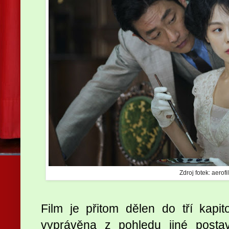
Zdroj fotek: aerof
Film je přitom dělen do tří kapi
vyprávěna z pohledu jiné posta