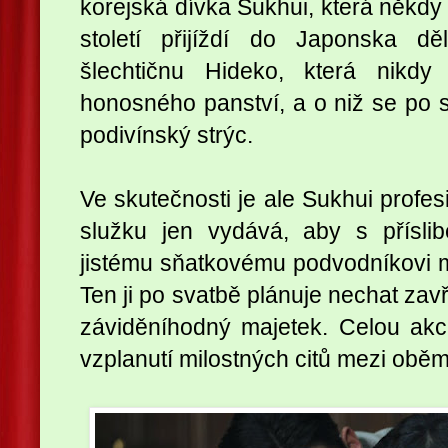
korejská dívka Sukhui, která někdy 
století přijíždí do Japonska d
šlechtičnu Hideko, která nikdy
honosného panství, a o niž se po smr
podivínský strýc.
Ve skutečnosti je ale Sukhui profes
služku jen vydává, aby s přísl
jistému sňatkovému podvodníkovi m
Ten ji po svatbě plánuje nechat zavř
záviděníhodný majetek. Celou akc
vzplanutí milostných citů mezi obě