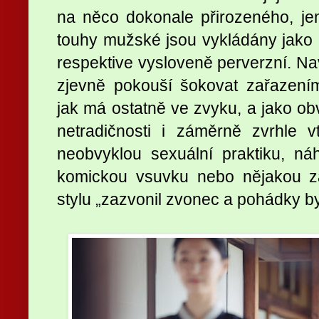
na něco dokonale přirozeného, j
touhy mužské jsou vykládány jako 
respektive vysloveně perverzní. N
zjevně pokouší šokovat zařazení
jak má ostatně ve zvyku, a jako ob
netradičnosti i záměrně zvrhle 
neobvyklou sexuální praktiku, náhl
komickou vsuvku nebo nějakou z
stylu „zazvonil zvonec a pohádky by