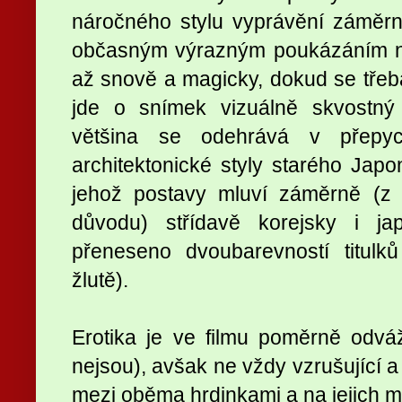
náročného stylu vyprávění záměrn
občasným výrazným poukázáním na 
až snově a magicky, dokud se třeba
jde o snímek vizuálně skvostný 
většina se odehrává v přepyc
architektonické styly starého Japo
jehož postavy mluví záměrně (z 
důvodu) střídavě korejsky i ja
přeneseno dvoubarevností titulků 
žlutě).
Erotika je ve filmu poměrně odvá
nejsou), avšak ne vždy vzrušující a
mezi oběma hrdinkami a na jejich mi