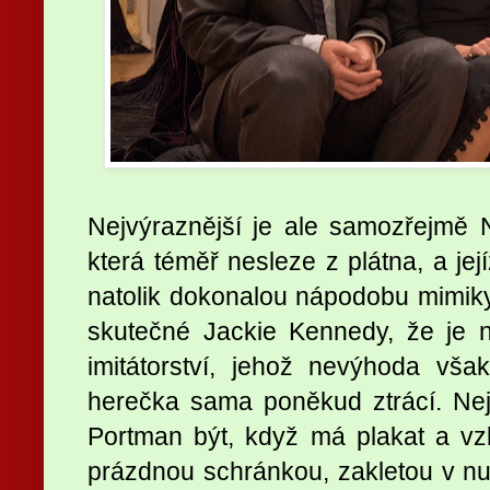
Nejvýraznější je ale samozřejmě Na
která téměř nesleze z plátna, a je
natolik dokonalou nápodobu mimiky,
skutečné Jackie Kennedy, že je 
imitátorství, jehož nevýhoda vš
herečka sama poněkud ztrácí. Nej
Portman být, když má plakat a vzly
prázdnou schránkou, zakletou v nu