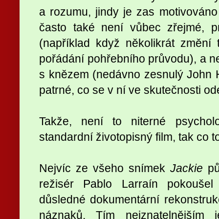
a rozumu, jindy je zas motivováno 
často také není vůbec zřejmé, p
(například když několikrát změní
pořádání pohřebního průvodu), a ne
s knězem (nedávno zesnulý John H
patrné, co se v ní ve skutečnosti o
Takže, není to niterné psychol
standardní životopisný film, tak co t
Nejvíc ze všeho snímek
Jackie
pů
režisér Pablo Larraín pokouše
důsledné dokumentární rekonstruk
náznaků. Tím nejznatelnějším 