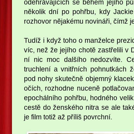
odehrávajících se během jejího p
několik dní po pohřbu, kdy Jacki
rozhovor nějakému novináři, čímž je
Tudíž i když toho o manželce prezi
víc, než že jejího chotě zastřelili v
ní nic moc dalšího nedozvíte. C
truchlení a vnitřních pohnutkách že
pod nohy skutečně objemný klacek,
očích, rozhodne nuceně potlačovan
epochálního pohřbu, hodného veliko
cestě do ženského nitra se ale tak
je film totiž až příliš povrchní.