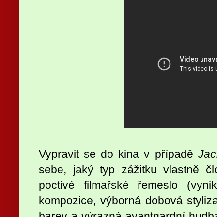
Vypravit se do kina v případě
Jac
sebe, jaký typ zážitku vlastně 
poctivé filmařské řemeslo (vyn
kompozice, výborná dobová styliz
barev a výrazná avantgardní hudb