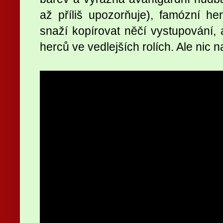
až příliš upozorňuje), famózní he
snaží kopírovat něčí vystupování, 
herců ve vedlejších rolích. Ale nic n