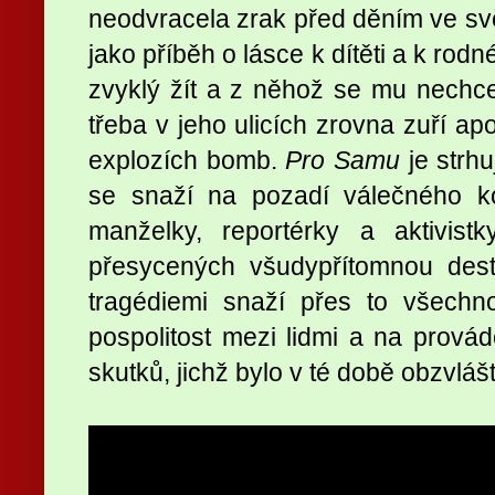
neodvracela zrak před děním ve svě
jako příběh o lásce k dítěti a k ro
zvyklý žít a z něhož se mu nechce
třeba v jeho ulicích zrovna zuří a
explozích bomb.
Pro Samu
je strhu
se snaží na pozadí válečného kon
manželky, reportérky a aktivis
přesycených všudypřítomnou destr
tragédiemi snaží přes to všechn
pospolitost mezi lidmi a na prová
skutků, jichž bylo v té době obzvláš