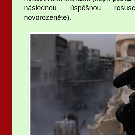
následnou úspěšnou resusc
novorozeněte).