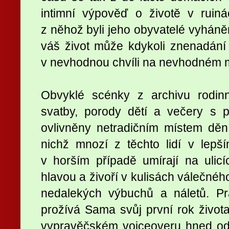
intimní výpověď o životě v rui
z něhož byli jeho obyvatelé vyháněn
váš život může kdykoli znenadání
v nevhodnou chvíli na nevhodném m
Obvyklé scénky z archivu rodin
svatby, porody dětí a večery s p
ovlivněny netradičním místem děn
nichž mnozí z těchto lidí v lepš
v horším případě umírají na ulicí
hlavou a živoří v kulisách válečné
nedalekých výbuchů a náletů. Pr
prožívá Sama svůj první rok života
vypravěčském voiceoveru hned od