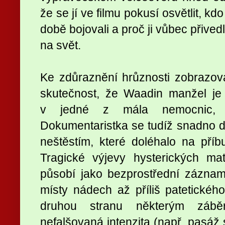
že se jí ve filmu pokusí osvětlit, kdo
době bojovali a proč ji vůbec přived
na svět.
Ke zdůraznění hrůznosti zobrazo
skutečnost, že Waadin manžel je
v jedné z mála nemocnic, k
Dokumentaristka se tudíž snadno do
neštěstím, které doléhalo na pří
Tragické výjevy hysterických mat
působí jako bezprostřední záznam
místy nádech až příliš patetické
druhou stranu některým zábě
nefalšovaná intenzita (např. pasáž