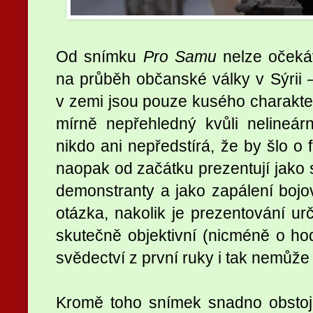
Od snímku
Pro Samu
nelze očeká
na průběh občanské války v Sýrii – 
v zemi jsou pouze kusého charakter
mírně nepřehledný kvůli nelineá
nikdo ani nepředstírá, že by šlo o 
naopak od začátku prezentují jako s
demonstranty a jako zapálení bojov
otázka, nakolik je prezentování urč
skutečně objektivní (nicméně o ho
svědectví z první ruky i tak nemůže 
Kromě toho snímek snadno obstojí