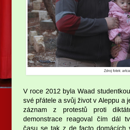
Zdroj fotek: artc
V roce 2012 byla Waad studentkou
své přátele a svůj život v Aleppu a 
záznam z protestů proti diktá
demonstrace reagoval čím dál t
času se tak z de facto domácích vi