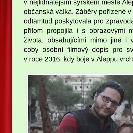
v nejlidnatějším syrském městě Ale
občanská válka. Záběry pořízené v ob
odtamtud poskytovala pro zpravod
přitom propojila i s obrazovými 
života, obsahujícími mimo jiné i v
coby osobní filmový dopis pro 
v roce 2016, kdy boje v Aleppu vrcho